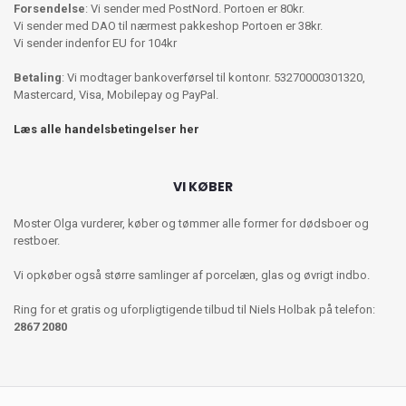
Forsendelse
: Vi sender med PostNord. Portoen er 80kr.
Vi sender med DAO til nærmest pakkeshop Portoen er 38kr.
Vi sender indenfor EU for 104kr
Betaling
: Vi modtager bankoverførsel til kontonr. 53270000301320,
Mastercard, Visa, Mobilepay og PayPal.
Læs alle handelsbetingelser her
VI KØBER
Moster Olga vurderer, køber og tømmer alle former for dødsboer og
restboer.
Vi opkøber også større samlinger af porcelæn, glas og øvrigt indbo.
Ring for et gratis og uforpligtigende tilbud til Niels Holbak på telefon:
2867 2080