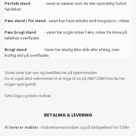
Perfekt stand
- varen er næsten som da den oprindelig forlod
fabrikken
Pæn stand / Fin stand
- varen kan have enkelte små brugsspor / ridser
Pæn brugt stand
- varen har nogle ridser f.eks. ridser fra knive på
tallerken overfladen
Brugt stand
- Varen har stadig ikke skår eller afslag, men
kraftig slid på overfladen.
Vores varer kan ses og bestilles her på hjemmesiden.
Du er også altid velkommen til at ringe til os på 2867 2080 hvis du har
nogen spørgsmål.
Gitte Olga og Niels Holbak
BETALING & LEVERING
Vi leverer møbler
: I Københavnsområdet og på Sydsjælland for 250kr