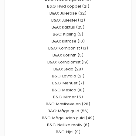
B&G: Hvid Koppel (21)
B&G: Julerose (32)
B&G: Julestel (12)
B&G: Kaktus (25)
B&G: Kipling (5)
B&G: Klitrose (10)
B&G: Komponist (13)
B&G: Korinth (5)
B&G: Kornblomst (19)
B&G: Leda (28)
B&G: Løvfald (21)
B&G: Menuet (7)
B&G: Mexico (18)
B&G: Mimer (5)
B&G: Mælkevejen (28)
B&G: Måge guld (56)
B&G: Måge uden guld (49)
B&G: Nellike motiv (6)
B&G: Njal (9)