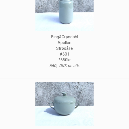
Bing&Grøndahl
Apollon
Strødåse
#601
*650kr
650,- DKK pr. stk.