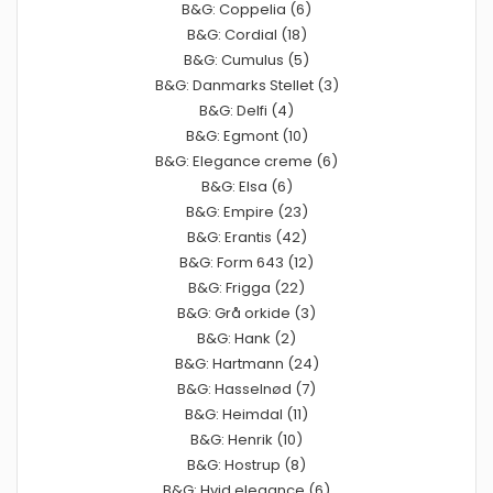
B&G: Coppelia (6)
B&G: Cordial (18)
B&G: Cumulus (5)
B&G: Danmarks Stellet (3)
B&G: Delfi (4)
B&G: Egmont (10)
B&G: Elegance creme (6)
B&G: Elsa (6)
B&G: Empire (23)
B&G: Erantis (42)
B&G: Form 643 (12)
B&G: Frigga (22)
B&G: Grå orkide (3)
B&G: Hank (2)
B&G: Hartmann (24)
B&G: Hasselnød (7)
B&G: Heimdal (11)
B&G: Henrik (10)
B&G: Hostrup (8)
B&G: Hvid elegance (6)