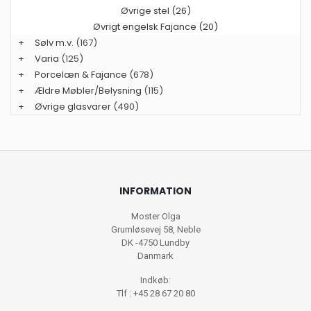
Øvrige stel (26)
Øvrigt engelsk Fajance (20)
+
Sølv m.v.
(167)
+
Varia
(125)
+
Porcelæn & Fajance
(678)
+
Ældre Møbler/Belysning
(115)
+
Øvrige glasvarer
(490)
INFORMATION
Moster Olga
Grumløsevej 58, Neble
DK -4750 Lundby
Danmark
Indkøb:
Tlf : +45 28 67 20 80