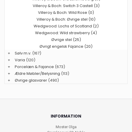
Villeroy & Boch: Switch 3 Castell (3)
Villeroy & Boch: Wild Rose (0)
Villeroy & Boch: Øvrige stel (10)
Wedgwood: Lochs of Scotland (2)
Wedgwood: Wild strawberry (4)
Øvrige stel (25)
Øvrigt engelsk Fajance (20)
+
Sølv m.v.
(167)
+
Varia
(120)
+
Porcelæn & Fajance
(673)
+
Ældre Møbler/Belysning
(113)
+
Øvrige glasvarer
(490)
INFORMATION
Moster Olga