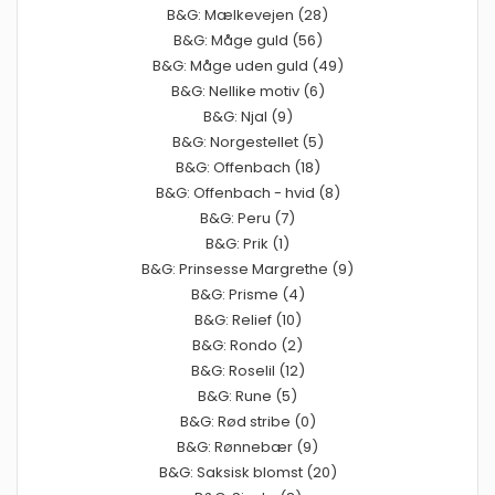
B&G: Mælkevejen (28)
B&G: Måge guld (56)
B&G: Måge uden guld (49)
B&G: Nellike motiv (6)
B&G: Njal (9)
B&G: Norgestellet (5)
B&G: Offenbach (18)
B&G: Offenbach - hvid (8)
B&G: Peru (7)
B&G: Prik (1)
B&G: Prinsesse Margrethe (9)
B&G: Prisme (4)
B&G: Relief (10)
B&G: Rondo (2)
B&G: Roselil (12)
B&G: Rune (5)
B&G: Rød stribe (0)
B&G: Rønnebær (9)
B&G: Saksisk blomst (20)