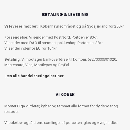
BETALING & LEVERING
Vi leverer møbler
: I Københavnsområdet og på Sydsjælland for 250kr
Forsendelse
: Vi sender med PostNord. Portoen er 80kr.
Vi sender med DAO til nærmest pakkeshop Portoen er 38kr.
Vi sender indenfor EU for 104kr
Betaling
: Vi modtager bankoverførsel til kontonr. 53270000301320,
Mastercard, Visa, Mobilepay og PayPal.
Læs alle handelsbetingelser her
VI KØBER
Moster Olga vurderer, køber og tømmer alle former for dødsboer og
restboer.
Vi opkøber også større samlinger af porcelæn, glas og øvrigt indbo.