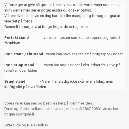
Vi forsøger at give så god en beskrivelse af alle vores varer som muligt -
skriv gerne hvis der er noget ekstra du ønsker oplyst.
Vi beskriver altid hvis en ting har fejl eller mangler og forsøger også at
vise det på fotos.
Generelt forsøger vi at bruge følgende betegnelser:
Perfekt stand
- varen er næsten som da den oprindelig forlod
fabrikken
Pæn stand / Fin stand
- varen kan have enkelte små brugsspor / ridser
Pæn brugt stand
- varen har nogle ridser f.eks. ridser fra knive på
tallerken overfladen
Brugt stand
- Varen har stadig ikke skår eller afslag, men
kraftig slid på overfladen.
Vores varer kan ses og bestilles her på hjemmesiden.
Du er også altid velkommen til at ringe til os på 2867 2080 hvis du har
nogen spørgsmål.
Gitte Olga og Niels Holbak