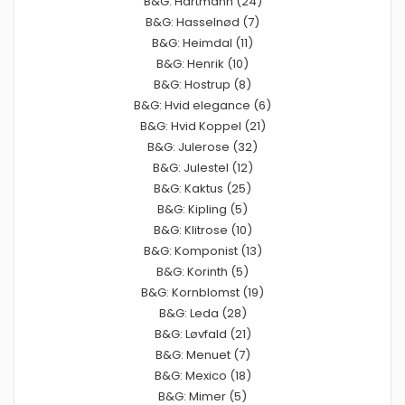
B&G: Hartmann (24)
B&G: Hasselnød (7)
B&G: Heimdal (11)
B&G: Henrik (10)
B&G: Hostrup (8)
B&G: Hvid elegance (6)
B&G: Hvid Koppel (21)
B&G: Julerose (32)
B&G: Julestel (12)
B&G: Kaktus (25)
B&G: Kipling (5)
B&G: Klitrose (10)
B&G: Komponist (13)
B&G: Korinth (5)
B&G: Kornblomst (19)
B&G: Leda (28)
B&G: Løvfald (21)
B&G: Menuet (7)
B&G: Mexico (18)
B&G: Mimer (5)