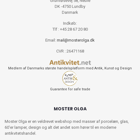
Grumløsevej 58, Neble
DK -4750 Lundby
Danmark
Indkøb:
Tlf : +45 28 67 20 80
Email:
mail@mosterolga.dk
CVR : 26471168
Medlem af Danmarks største handelsplatform med Antik, Kunst og Design
Guarantee for safe trade
MOSTER OLGA
Moster Olga er en veldrevet webshop med masser af porcelæn, glas,
60’er lamper, design og alt det andet som hører til en moderne
antikvitetshandel.