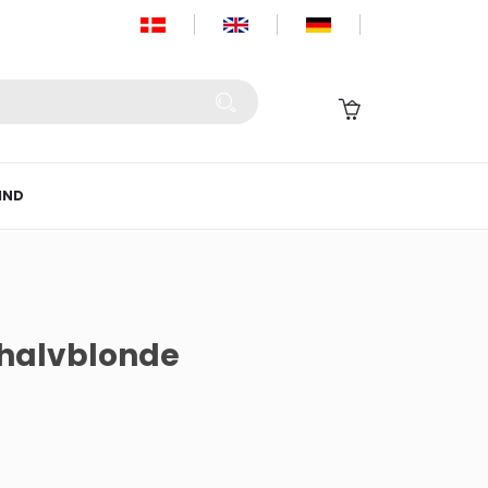
IND
d halvblonde