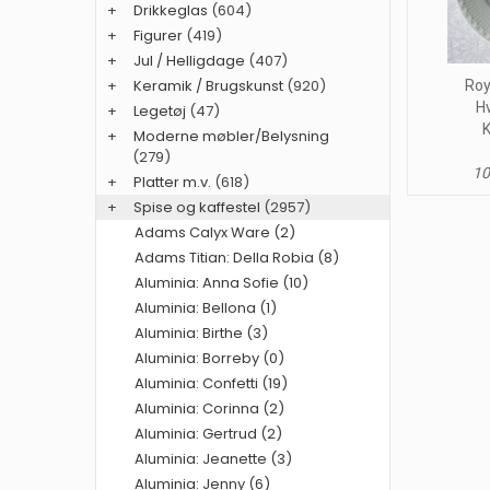
+
Drikkeglas
(604)
+
Figurer
(419)
+
Jul / Helligdage
(407)
+
Keramik / Brugskunst
(920)
Roy
H
+
Legetøj
(47)
K
+
Moderne møbler/Belysning
(279)
10
+
Platter m.v.
(618)
+
Spise og kaffestel
(2957)
Adams Calyx Ware (2)
Adams Titian: Della Robia (8)
Aluminia: Anna Sofie (10)
Aluminia: Bellona (1)
Aluminia: Birthe (3)
Aluminia: Borreby (0)
Aluminia: Confetti (19)
Aluminia: Corinna (2)
Aluminia: Gertrud (2)
Aluminia: Jeanette (3)
Aluminia: Jenny (6)