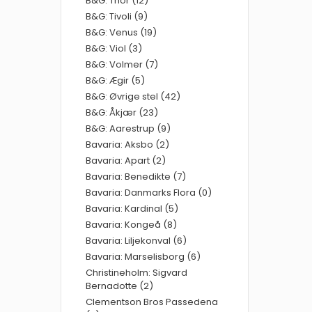
B&G: Thor (12)
B&G: Tivoli (9)
B&G: Venus (19)
B&G: Viol (3)
B&G: Volmer (7)
B&G: Ægir (5)
B&G: Øvrige stel (42)
B&G: Åkjær (23)
B&G: Aarestrup (9)
Bavaria: Aksbo (2)
Bavaria: Apart (2)
Bavaria: Benedikte (7)
Bavaria: Danmarks Flora (0)
Bavaria: Kardinal (5)
Bavaria: Kongeå (8)
Bavaria: Liljekonval (6)
Bavaria: Marselisborg (6)
Christineholm: Sigvard
Bernadotte (2)
Clementson Bros Passedena