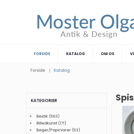
FORSIDE
KATALOG
OM OS
V
Forside
Katalog
Spis
KATEGORIER
+
Bestik
(563)
+
Billedkunst
(171)
+
Bøger/Papirvarer
(53)