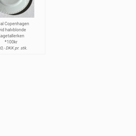
al Copenhagen
vid halvblonde
agetallerken
*100kr
0,- DKK pr. stk.