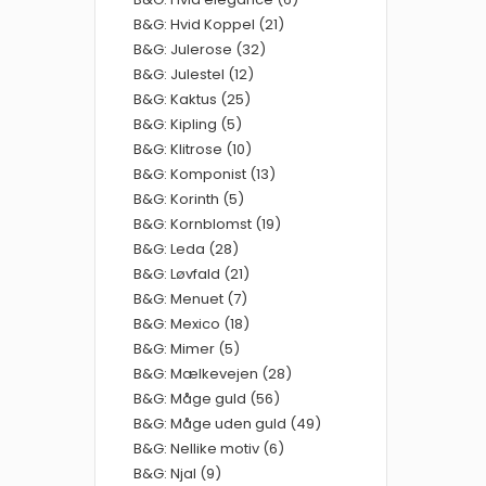
B&G: Hvid Koppel (21)
B&G: Julerose (32)
B&G: Julestel (12)
B&G: Kaktus (25)
B&G: Kipling (5)
B&G: Klitrose (10)
B&G: Komponist (13)
B&G: Korinth (5)
B&G: Kornblomst (19)
B&G: Leda (28)
B&G: Løvfald (21)
B&G: Menuet (7)
B&G: Mexico (18)
B&G: Mimer (5)
B&G: Mælkevejen (28)
B&G: Måge guld (56)
B&G: Måge uden guld (49)
B&G: Nellike motiv (6)
B&G: Njal (9)