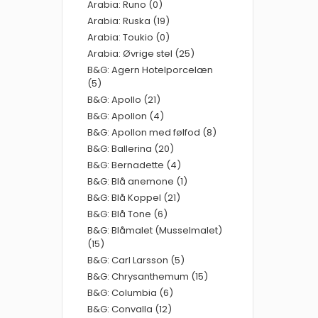
Arabia: Runo (0)
Arabia: Ruska (19)
Arabia: Toukio (0)
Arabia: Øvrige stel (25)
B&G: Agern Hotelporcelæn
(5)
B&G: Apollo (21)
B&G: Apollon (4)
B&G: Apollon med følfod (8)
B&G: Ballerina (20)
B&G: Bernadette (4)
B&G: Blå anemone (1)
B&G: Blå Koppel (21)
B&G: Blå Tone (6)
B&G: Blåmalet (Musselmalet)
(15)
B&G: Carl Larsson (5)
B&G: Chrysanthemum (15)
B&G: Columbia (6)
B&G: Convalla (12)