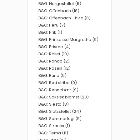
B&G: Norgestellet (5)
B&G: Offenbach (18)
B&G: Offenbach - hvid (8)
B&G: Peru (7)
B&G: Prik (1)
B&G: Prinsesse Margrethe (9)
B&G: Prisme (4)
B&G: Relief (10)
B&G: Rondo (2)
B&G: Roselil (12)
B&G: Rune (5)
B&G: Rød stribe (0)
B&G: Rønnebær (9)
B&G: Saksisk blomst (20)
B&G: Siesta (8)
B&G: Slotsstellet (24)
B&G: Sommerfugl (5)
B&G: Strauss (1)
B&G: Tema (11)