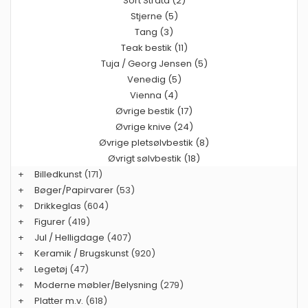
Sort Strata (2)
Stjerne (5)
Tang (3)
Teak bestik (11)
Tuja / Georg Jensen (5)
Venedig (5)
Vienna (4)
Øvrige bestik (17)
Øvrige knive (24)
Øvrige pletsølvbestik (8)
Øvrigt sølvbestik (18)
+
Billedkunst
(171)
+
Bøger/Papirvarer
(53)
+
Drikkeglas
(604)
+
Figurer
(419)
+
Jul / Helligdage
(407)
+
Keramik / Brugskunst
(920)
+
Legetøj
(47)
+
Moderne møbler/Belysning
(279)
+
Platter m.v.
(618)