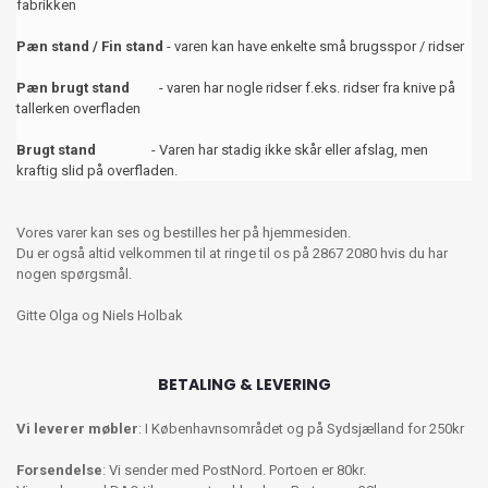
fabrikken
Pæn stand / Fin stand
- varen kan have enkelte små brugsspor / ridser
Pæn brugt stand
- varen har nogle ridser f.eks. ridser fra knive på
tallerken overfladen
Brugt stand
- Varen har stadig ikke skår eller afslag, men
kraftig slid på overfladen.
Vores varer kan ses og bestilles her på hjemmesiden.
Du er også altid velkommen til at ringe til os på 2867 2080 hvis du har
nogen spørgsmål.
Gitte Olga og Niels Holbak
BETALING & LEVERING
Vi leverer møbler
: I Københavnsområdet og på Sydsjælland for 250kr
Forsendelse
: Vi sender med PostNord. Portoen er 80kr.