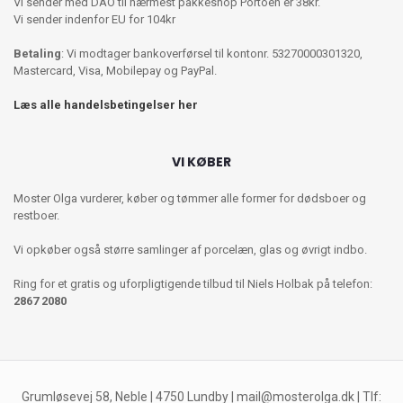
Vi sender med DAO til nærmest pakkeshop Portoen er 38kr.
Vi sender indenfor EU for 104kr
Betaling
: Vi modtager bankoverførsel til kontonr. 53270000301320,
Mastercard, Visa, Mobilepay og PayPal.
Læs alle handelsbetingelser her
VI KØBER
Moster Olga vurderer, køber og tømmer alle former for dødsboer og
restboer.
Vi opkøber også større samlinger af porcelæn, glas og øvrigt indbo.
Ring for et gratis og uforpligtigende tilbud til Niels Holbak på telefon:
2867 2080
Grumløsevej 58, Neble | 4750 Lundby |
mail@mosterolga.dk
| Tlf: