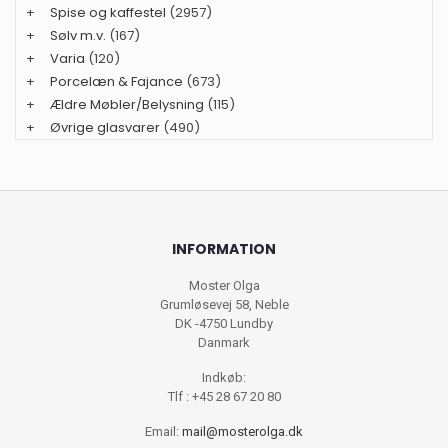
+
Spise og kaffestel
(2957)
+
Sølv m.v.
(167)
+
Varia
(120)
+
Porcelæn & Fajance
(673)
+
Ældre Møbler/Belysning
(115)
+
Øvrige glasvarer
(490)
INFORMATION
Moster Olga
Grumløsevej 58, Neble
DK -4750 Lundby
Danmark
Indkøb:
Tlf : +45 28 67 20 80
Email:
mail@mosterolga.dk