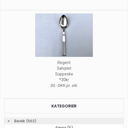
Regent
Sølvplet
Suppeske
*30kr
30,- DKK pr. stk.
KATEGORIER
+
Bestik
(563)
Alexia (5)