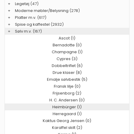
+
Legetøj
(47)
+
Moderne møbler/Belysning
(278)
+
Platter m.v.
(617)
+
Spise og kaffestel
(2932)
+
Sølv m.v.
(167)
Ascot (1)
Bernadotte (0)
Champagne (1)
Cypres (3)
Dobbeltriflet (6)
Drue klaser (8)
Emalje sølvbestik (5)
Fransk lilje (0)
Frijsenborg (2)
H. C. Andersen (0)
Heimbürger (1)
Herregaard (1)
Kaktus Georg Jensen (0)
Karaffel skilt (2)