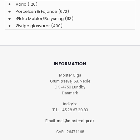
+
Varia
(120)
+
Porcelæn & Fajance
(672)
+
Ældre Møbler/Belysning
(113)
+
Øvrige glasvarer
(490)
INFORMATION
Moster Olga
Grumløsevej 58, Neble
DK -4750 Lundby
Danmark
Indkøb:
Tlf : +45 28 67 20 80
Email:
mail@mosterolga.dk
CVR : 26471168