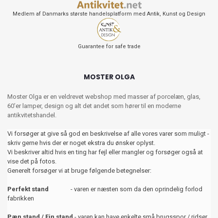
Medlem af Danmarks største handelsplatform med Antik, Kunst og Design
Guarantee for safe trade
MOSTER OLGA
Moster Olga er en veldrevet webshop med masser af porcelæn, glas,
60’er lamper, design og alt det andet som hører til en moderne
antikvitetshandel.
Vi forsøger at give så god en beskrivelse af alle vores varer som muligt -
skriv gerne hvis der er noget ekstra du ønsker oplyst.
Vi beskriver altid hvis en ting har fejl eller mangler og forsøger også at
vise det på fotos.
Generelt forsøger vi at bruge følgende betegnelser:
Perfekt stand
- varen er næsten som da den oprindelig forlod
fabrikken
Pæn stand / Fin stand
- varen kan have enkelte små brugsspor / ridser