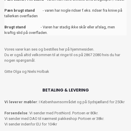
Pæn brugt stand
- varen har nogle ridser f.eks. ridser fra knive på
tallerken overfladen
Brugt stand
- Varen har stadig ikke skår eller afslag, men
kraftig slid på overfladen.
Vores varer kan ses og bestilles her på hjemmesiden.
Du er også altid velkommen til at ringe til os på 2867 2080 hvis du har
nogen spørgsmål.
Gitte Olga og Niels Holbak
BETALING & LEVERING
Vi leverer møbler
: I Københavnsområdet og på Sydsjælland for 250kr
Forsendelse
: Vi sender med PostNord. Portoen er 80kr.
Vi sender med DAO til nærmest pakkeshop Portoen er 38kr.
Vi sender indenfor EU for 104kr