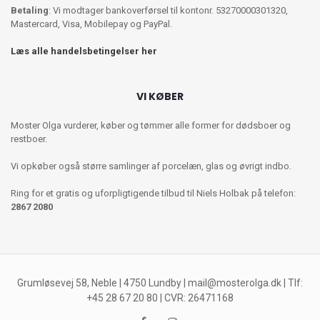
Betaling
: Vi modtager bankoverførsel til kontonr. 53270000301320,
Mastercard, Visa, Mobilepay og PayPal.
Læs alle handelsbetingelser her
VI KØBER
Moster Olga vurderer, køber og tømmer alle former for dødsboer og
restboer.
Vi opkøber også større samlinger af porcelæn, glas og øvrigt indbo.
Ring for et gratis og uforpligtigende tilbud til Niels Holbak på telefon:
2867 2080
Grumløsevej 58, Neble | 4750 Lundby |
mail@mosterolga.dk
| Tlf:
+45 28 67 20 80 | CVR: 26471168