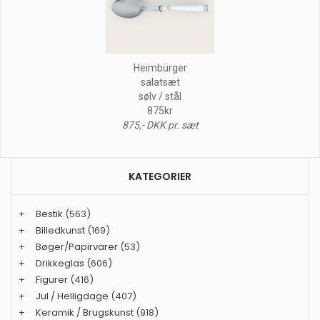
Heimbürger
salatsæt
sølv / stål
875kr
875,- DKK pr. sæt
KATEGORIER
+
Bestik
(563)
+
Billedkunst
(169)
+
Bøger/Papirvarer
(53)
+
Drikkeglas
(606)
+
Figurer
(416)
+
Jul / Helligdage
(407)
+
Keramik / Brugskunst
(918)