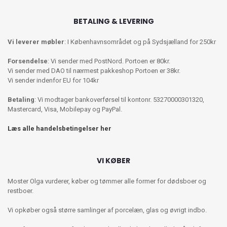
BETALING & LEVERING
Vi leverer møbler
: I Københavnsområdet og på Sydsjælland for 250kr
Forsendelse
: Vi sender med PostNord. Portoen er 80kr.
Vi sender med DAO til nærmest pakkeshop Portoen er 38kr.
Vi sender indenfor EU for 104kr
Betaling
: Vi modtager bankoverførsel til kontonr. 53270000301320,
Mastercard, Visa, Mobilepay og PayPal.
Læs alle handelsbetingelser her
VI KØBER
Moster Olga vurderer, køber og tømmer alle former for dødsboer og
restboer.
Vi opkøber også større samlinger af porcelæn, glas og øvrigt indbo.