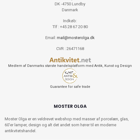
DK -4750 Lundby
Danmark
Indkøb:
Tlf : +45 28 67 20 80
Email:
mail@mosterolga.dk
CVR : 26471168
Medlem af Danmarks største handelsplatform med Antik, Kunst og Design
Guarantee for safe trade
MOSTER OLGA
Moster Olga er en veldrevet webshop med masser af porcelæn, glas,
60’er lamper, design og alt det andet som hører til en moderne
antikvitetshandel.