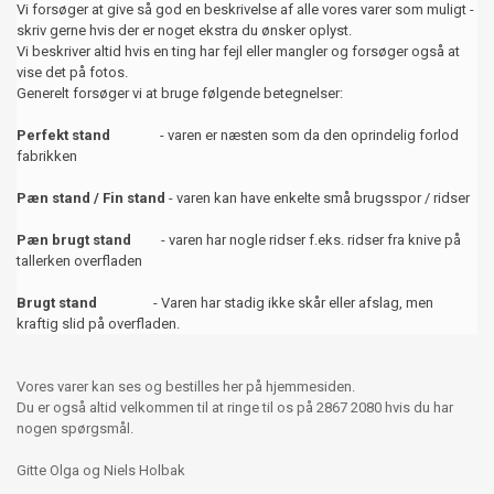
Vi forsøger at give så god en beskrivelse af alle vores varer som muligt -
skriv gerne hvis der er noget ekstra du ønsker oplyst.
Vi beskriver altid hvis en ting har fejl eller mangler og forsøger også at
vise det på fotos.
Generelt forsøger vi at bruge følgende betegnelser:
Perfekt stand
- varen er næsten som da den oprindelig forlod
fabrikken
Pæn stand / Fin stand
- varen kan have enkelte små brugsspor / ridser
Pæn brugt stand
- varen har nogle ridser f.eks. ridser fra knive på
tallerken overfladen
Brugt stand
- Varen har stadig ikke skår eller afslag, men
kraftig slid på overfladen.
Vores varer kan ses og bestilles her på hjemmesiden.
Du er også altid velkommen til at ringe til os på 2867 2080 hvis du har
nogen spørgsmål.
Gitte Olga og Niels Holbak