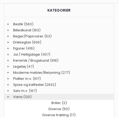
KATEGORIER
+
Bestik
(563)
+
Billedkunst
(163)
+
Bøger/Papirvarer
(53)
+
Drikkeglas
(606)
+
Figurer
(416)
+
Jul / Helligdage
(407)
+
Keramik / Brugskunst
(918)
+
Legetøj
(47)
+
Moderne møbler/Belysning
(277)
+
Platter m.v.
(617)
+
Spise og kaffestel
(2932)
+
Sølv m.v.
(167)
+
Varia
(120)
Briller (2)
Diverse (50)
Diverse træting (17)