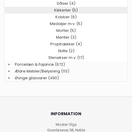
Dåser (4)
Kikkerter (5)
Kobber (6)
Medaljer m.v. (5)
Morter (5)
Mønter (3)
Proptrækker (4)
Skilte (2)
Stenøkser m.v. (17)
+
Porcelæn & Fajance
(672)
+
Ældre Møbler/Belysning
(113)
+
Øvrige glasvarer
(490)
INFORMATION
Moster Olga
Grumløsevej 58, Neble