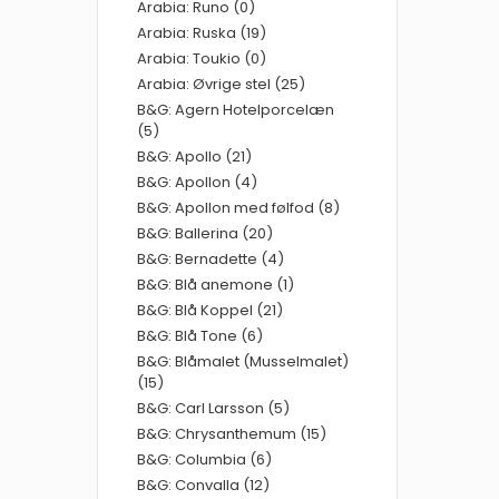
Arabia: Runo (0)
Arabia: Ruska (19)
Arabia: Toukio (0)
Arabia: Øvrige stel (25)
B&G: Agern Hotelporcelæn
(5)
B&G: Apollo (21)
B&G: Apollon (4)
B&G: Apollon med følfod (8)
B&G: Ballerina (20)
B&G: Bernadette (4)
B&G: Blå anemone (1)
B&G: Blå Koppel (21)
B&G: Blå Tone (6)
B&G: Blåmalet (Musselmalet)
(15)
B&G: Carl Larsson (5)
B&G: Chrysanthemum (15)
B&G: Columbia (6)
B&G: Convalla (12)