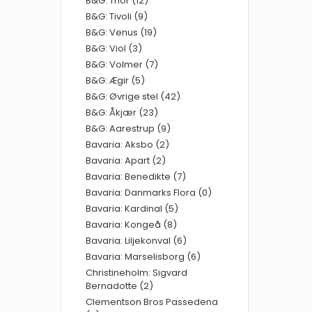
B&G: Thor (12)
B&G: Tivoli (9)
B&G: Venus (19)
B&G: Viol (3)
B&G: Volmer (7)
B&G: Ægir (5)
B&G: Øvrige stel (42)
B&G: Åkjær (23)
B&G: Aarestrup (9)
Bavaria: Aksbo (2)
Bavaria: Apart (2)
Bavaria: Benedikte (7)
Bavaria: Danmarks Flora (0)
Bavaria: Kardinal (5)
Bavaria: Kongeå (8)
Bavaria: Liljekonval (6)
Bavaria: Marselisborg (6)
Christineholm: Sigvard
Bernadotte (2)
Clementson Bros Passedena