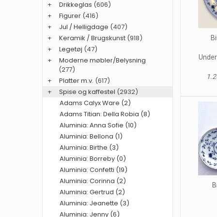
+
Drikkeglas
(606)
+
Figurer
(416)
+
Jul / Helligdage
(407)
+
Keramik / Brugskunst
(918)
Bi
+
Legetøj
(47)
Underf
+
Moderne møbler/Belysning
(277)
1.2
+
Platter m.v.
(617)
+
Spise og kaffestel
(2932)
Adams Calyx Ware (2)
Adams Titian: Della Robia (8)
Aluminia: Anna Sofie (10)
Aluminia: Bellona (1)
Aluminia: Birthe (3)
Aluminia: Borreby (0)
Aluminia: Confetti (19)
Aluminia: Corinna (2)
B
Aluminia: Gertrud (2)
Aluminia: Jeanette (3)
Aluminia: Jenny (6)