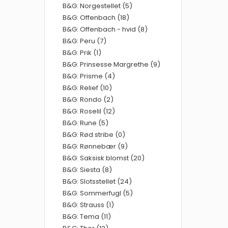
B&G: Norgestellet (5)
B&G: Offenbach (18)
B&G: Offenbach - hvid (8)
B&G: Peru (7)
B&G: Prik (1)
B&G: Prinsesse Margrethe (9)
B&G: Prisme (4)
B&G: Relief (10)
B&G: Rondo (2)
B&G: Roselil (12)
B&G: Rune (5)
B&G: Rød stribe (0)
B&G: Rønnebær (9)
B&G: Saksisk blomst (20)
B&G: Siesta (8)
B&G: Slotsstellet (24)
B&G: Sommerfugl (5)
B&G: Strauss (1)
B&G: Tema (11)