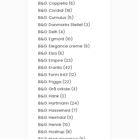
B&G: Coppelia (6)
B&G: Cordial (18)
B&G: Cumulus (5)
B&G: Danmarks Stellet (3)
B&G: Delfi (4)
B&G: Egmont (10)
B&G: Elegance creme (6)
B&G: Elsa (6)
B&G: Empire (23)
B&G: Erantis (42)
B&G: Form 643 (12)
B&G: Frigga (22)
B&G: Grå orkide (3)
B&G: Hank (2)
B&G: Hartmann (24)
B&G: Hasselnød (7)
B&G: Heimdal (11)
B&G: Henrik (10)
B&G: Hostrup (8)
B&G: Hvid elegance (6)