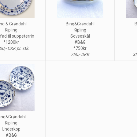
ng & Grøndahl
Bing&Grøndahl
B
Kipling
Kipling
ad til suppeterrin
Sovseskål
*1200kr
#B&G
00,- DKK pr. stk.
*750kr
750,- DKK
35
ing&Grøndahl
Kipling
Underkop
#B&G