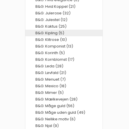
B&G: Hvid Koppel (21)
B&G: Julerose (32)
B&G: Julestel (12)
B&G: Kaktus (25)
B&G: Kipling (5)
B&G: Klitrose (10)
B&G: Komponist (13)
B&G: Korinth (5)
B&G: Kornblomst (17)
B&G: Leda (28)
B&G: Løvfald (21)
B&G: Menuet (7)
B&G: Mexico (18)
B&G: Mimer (5)
B&G: Mælkevejen (28)
B&G: Måge guld (56)
B&G: Måge uden guld (49)
B&G: Nellike motiv (6)
B&G: Njal (9)