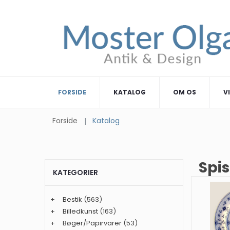
FORSIDE
KATALOG
OM OS
V
Forside
Katalog
Spis
KATEGORIER
+
Bestik
(563)
+
Billedkunst
(163)
+
Bøger/Papirvarer
(53)