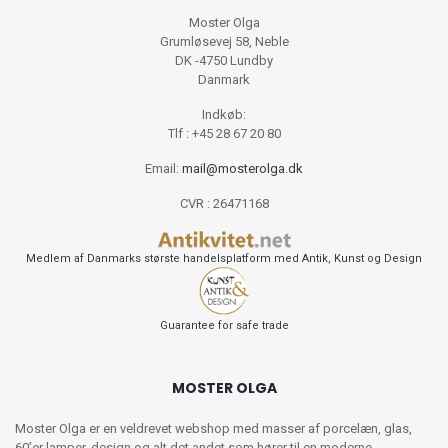
Moster Olga
Grumløsevej 58, Neble
DK -4750 Lundby
Danmark
Indkøb:
Tlf : +45 28 67 20 80
Email:
mail@mosterolga.dk
CVR : 26471168
Medlem af Danmarks største handelsplatform med Antik, Kunst og Design
Guarantee for safe trade
MOSTER OLGA
Moster Olga er en veldrevet webshop med masser af porcelæn, glas,
60’er lamper, design og alt det andet som hører til en moderne