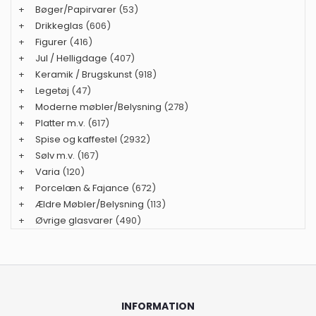
+
Bøger/Papirvarer
(53)
+
Drikkeglas
(606)
+
Figurer
(416)
+
Jul / Helligdage
(407)
+
Keramik / Brugskunst
(918)
+
Legetøj
(47)
+
Moderne møbler/Belysning
(278)
+
Platter m.v.
(617)
+
Spise og kaffestel
(2932)
+
Sølv m.v.
(167)
+
Varia
(120)
+
Porcelæn & Fajance
(672)
+
Ældre Møbler/Belysning
(113)
+
Øvrige glasvarer
(490)
INFORMATION