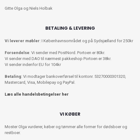
Gitte Olga og Niels Holbak
BETALING & LEVERING
Vi leverer møbler
: I Københavnsområdet og på Sydsjælland for 250kr
Forsendelse
: Vi sender med PostNord. Portoen er 80kr.
Vi sender med DAO til nærmest pakkeshop Portoen er 38kr.
Vi sender indenfor EU for 104kr
Betaling
: Vi modtager bankoverførsel til kontonr. 53270000301320,
Mastercard, Visa, Mobilepay og PayPal.
Læs alle handelsbetingelser her
VI KØBER
Moster Olga vurderer, køber og tømmer alle former for dødsboer og
restboer.