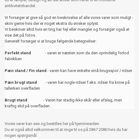
antikvitetshandel.
Vi forsøger at give så god en beskrivelse af alle vores varer som muligt -
skriv gerne hvis der er noget ekstra du ønsker oplyst.
Vi beskriver altid hvis en ting har fejl eller mangler og forsøger også at
vise det på fotos.
Generelt forsøger vi at bruge følgende betegnelser:
Perfekt stand
- varen er næsten som da den oprindelig forlod
fabrikken
Pæn stand / Fin stand
- varen kan have enkelte små brugsspor / ridser
Pæn brugt stand
- varen har nogle ridser f.eks. ridser fra knive på
tallerken overfladen
Brugt stand
- Varen har stadig ikke skår eller afslag, men
kraftig slid på overfladen.
Vores varer kan ses og bestilles her på hjemmesiden.
Du er også altid velkommen til at ringe til os på 2867 2080 hvis du har
nogen spørgsmål.