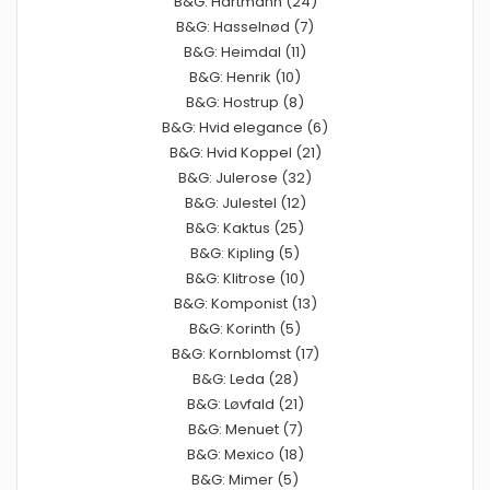
B&G: Hartmann (24)
B&G: Hasselnød (7)
B&G: Heimdal (11)
B&G: Henrik (10)
B&G: Hostrup (8)
B&G: Hvid elegance (6)
B&G: Hvid Koppel (21)
B&G: Julerose (32)
B&G: Julestel (12)
B&G: Kaktus (25)
B&G: Kipling (5)
B&G: Klitrose (10)
B&G: Komponist (13)
B&G: Korinth (5)
B&G: Kornblomst (17)
B&G: Leda (28)
B&G: Løvfald (21)
B&G: Menuet (7)
B&G: Mexico (18)
B&G: Mimer (5)