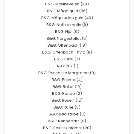
B&G: Mælkevejen (28)
B&G: Måge guld (56)
B&G: Måge uden guld (49)
B&G: Nellike motiv (6)
B&G: Njal (9)
B&G: Norgestellet (5)
B&G: Offenbach (18)
B&G: Offenbach - hvid (8)
B&G: Peru (7)
B&G: Prik (1)
B&G: Prinsesse Margrethe (9)
B&G: Prisme (4)
B&G: Relief (10)
B&G: Rondo (2)
B&G: Roselil (12)
B&G: Rune (5)
B&G: Rød stribe (0)
B&G: Rønnebær (9)
B&G: Saksisk blomst (20)