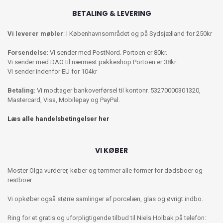
BETALING & LEVERING
Vi leverer møbler
: I Københavnsområdet og på Sydsjælland for 250kr
Forsendelse
: Vi sender med PostNord. Portoen er 80kr.
Vi sender med DAO til nærmest pakkeshop Portoen er 38kr.
Vi sender indenfor EU for 104kr
Betaling
: Vi modtager bankoverførsel til kontonr. 53270000301320,
Mastercard, Visa, Mobilepay og PayPal.
Læs alle handelsbetingelser her
VI KØBER
Moster Olga vurderer, køber og tømmer alle former for dødsboer og
restboer.
Vi opkøber også større samlinger af porcelæn, glas og øvrigt indbo.
Ring for et gratis og uforpligtigende tilbud til Niels Holbak på telefon: