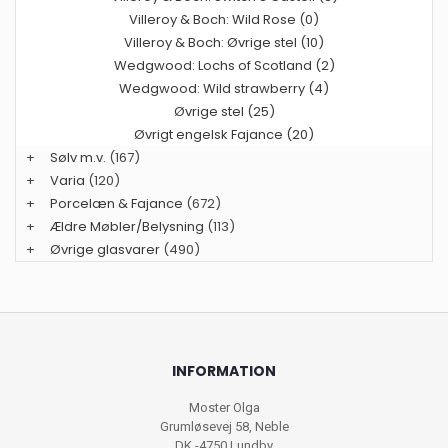
Villeroy & Boch: Wild Rose (0)
Villeroy & Boch: Øvrige stel (10)
Wedgwood: Lochs of Scotland (2)
Wedgwood: Wild strawberry (4)
Øvrige stel (25)
Øvrigt engelsk Fajance (20)
+
Sølv m.v.
(167)
+
Varia
(120)
+
Porcelæn & Fajance
(672)
+
Ældre Møbler/Belysning
(113)
+
Øvrige glasvarer
(490)
INFORMATION
Moster Olga
Grumløsevej 58, Neble
DK -4750 Lundby