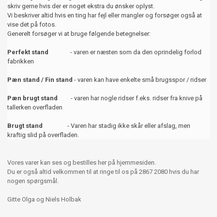
skriv gerne hvis der er noget ekstra du ønsker oplyst.
Vi beskriver altid hvis en ting har fejl eller mangler og forsøger også at
vise det på fotos.
Generelt forsøger vi at bruge følgende betegnelser:
Perfekt stand
- varen er næsten som da den oprindelig forlod
fabrikken
Pæn stand / Fin stand
- varen kan have enkelte små brugsspor / ridser
Pæn brugt stand
- varen har nogle ridser f.eks. ridser fra knive på
tallerken overfladen
Brugt stand
- Varen har stadig ikke skår eller afslag, men
kraftig slid på overfladen.
Vores varer kan ses og bestilles her på hjemmesiden.
Du er også altid velkommen til at ringe til os på 2867 2080 hvis du har
nogen spørgsmål.
Gitte Olga og Niels Holbak