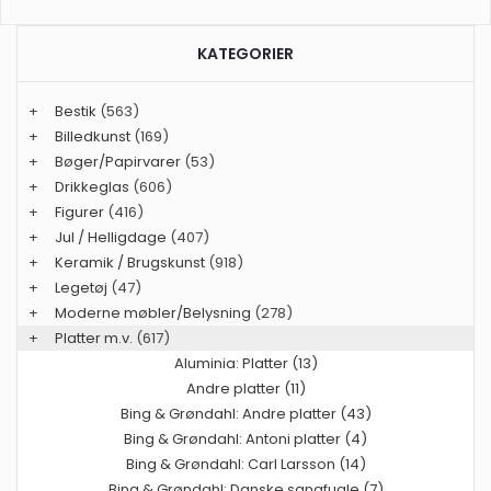
KATEGORIER
+
Bestik
(563)
+
Billedkunst
(169)
+
Bøger/Papirvarer
(53)
+
Drikkeglas
(606)
+
Figurer
(416)
+
Jul / Helligdage
(407)
+
Keramik / Brugskunst
(918)
+
Legetøj
(47)
+
Moderne møbler/Belysning
(278)
+
Platter m.v.
(617)
Aluminia: Platter (13)
Andre platter (11)
Bing & Grøndahl: Andre platter (43)
Bing & Grøndahl: Antoni platter (4)
Bing & Grøndahl: Carl Larsson (14)
Bing & Grøndahl: Danske sangfugle (7)