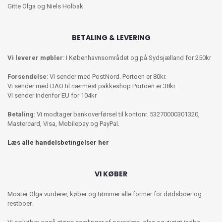
Gitte Olga og Niels Holbak
BETALING & LEVERING
Vi leverer møbler
: I Københavnsområdet og på Sydsjælland for 250kr
Forsendelse
: Vi sender med PostNord. Portoen er 80kr.
Vi sender med DAO til nærmest pakkeshop Portoen er 38kr.
Vi sender indenfor EU for 104kr
Betaling
: Vi modtager bankoverførsel til kontonr. 53270000301320,
Mastercard, Visa, Mobilepay og PayPal.
Læs alle handelsbetingelser her
VI KØBER
Moster Olga vurderer, køber og tømmer alle former for dødsboer og
restboer.