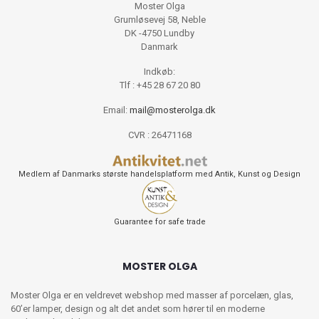
Moster Olga
Grumløsevej 58, Neble
DK -4750 Lundby
Danmark
Indkøb:
Tlf : +45 28 67 20 80
Email:
mail@mosterolga.dk
CVR : 26471168
Medlem af Danmarks største handelsplatform med Antik, Kunst og Design
Guarantee for safe trade
MOSTER OLGA
Moster Olga er en veldrevet webshop med masser af porcelæn, glas,
60’er lamper, design og alt det andet som hører til en moderne