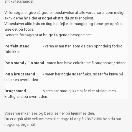
antikvitetshandel.
Vi forsøger at give så god en beskrivelse af alle vores varer som muligt -
skriv gerne hvis der er noget ekstra du ønsker oplyst.
Vi beskriver altid hvis en ting har fejl eller mangler og forsøger også at
vise det på fotos.
Generelt forsøger vi at bruge følgende betegnelser:
Perfekt stand
- varen er næsten som da den oprindelig forlod
fabrikken
Pæn stand / Fin stand
- varen kan have enkelte små brugsspor / ridser
Pæn brugt stand
- varen har nogle ridser f.eks. ridser fra knive på
tallerken overfladen
Brugt stand
- Varen har stadig ikke skår eller afslag, men
kraftig slid på overfladen.
Vores varer kan ses og bestilles her på hjemmesiden.
Du er også altid velkommen til at ringe til os på 2867 2080 hvis du har
nogen spørgsmål.