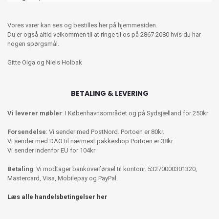
Vores varer kan ses og bestilles her på hjemmesiden.
Du er også altid velkommen til at ringe til os på 2867 2080 hvis du har
nogen spørgsmål.
Gitte Olga og Niels Holbak
BETALING & LEVERING
Vi leverer møbler
: I Københavnsområdet og på Sydsjælland for 250kr
Forsendelse
: Vi sender med PostNord. Portoen er 80kr.
Vi sender med DAO til nærmest pakkeshop Portoen er 38kr.
Vi sender indenfor EU for 104kr
Betaling
: Vi modtager bankoverførsel til kontonr. 53270000301320,
Mastercard, Visa, Mobilepay og PayPal.
Læs alle handelsbetingelser her