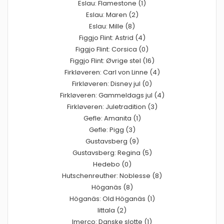
Eslau: Flamestone (1)
Eslau: Maren (2)
Eslau: Mille (8)
Figgjo Flint: Astrid (4)
Figgjo Flint: Corsica (0)
Figgjo Flint: Øvrige stel (16)
Firkløveren: Carl von Linne (4)
Firkløveren: Disney jul (0)
Firkløveren: Gammeldags jul (4)
Firkløveren: Juletradition (3)
Gefle: Amanita (1)
Gefle: Pigg (3)
Gustavsberg (9)
Gustavsberg: Regina (5)
Hedebo (0)
Hutschenreuther: Noblesse (8)
Höganäs (8)
Höganäs: Old Höganäs (1)
Iittala (2)
Imerco: Danske slotte (1)