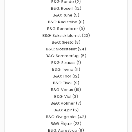
B&G: Rondo (2)
B&G: Roselil (12)
B&G: Rune (5)
B&G: Rød stribe (0)
B&G: Rønnebær (9)
B&G: Saksisk blomst (20)
B&G: Siesta (8)
B&G: Slotsstellet (24)
B&G: Sommerfugl (5)
B&G: Strauss (1)
B&G: Tema (11)
B&G: Thor (12)
B&G: Tivoli (9)
B&G: Venus (19)
B&G: Viol (3)
B&G: Volmer (7)
B&G: Ægir (5)
B&G: Øvrige stel (42)
B&G: Åkjær (23)
B&G: Aarestrup (9)