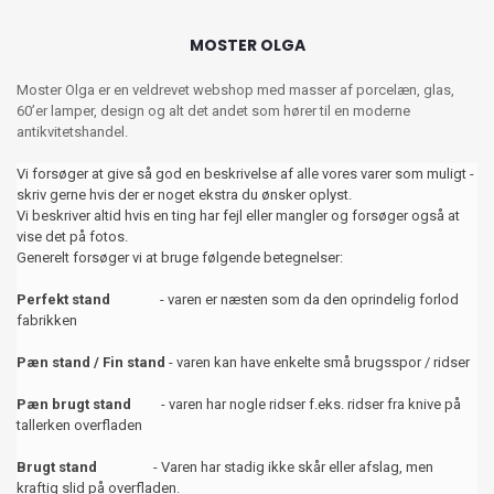
MOSTER OLGA
Moster Olga er en veldrevet webshop med masser af porcelæn, glas,
60’er lamper, design og alt det andet som hører til en moderne
antikvitetshandel.
Vi forsøger at give så god en beskrivelse af alle vores varer som muligt -
skriv gerne hvis der er noget ekstra du ønsker oplyst.
Vi beskriver altid hvis en ting har fejl eller mangler og forsøger også at
vise det på fotos.
Generelt forsøger vi at bruge følgende betegnelser:
Perfekt stand
- varen er næsten som da den oprindelig forlod
fabrikken
Pæn stand / Fin stand
- varen kan have enkelte små brugsspor / ridser
Pæn brugt stand
- varen har nogle ridser f.eks. ridser fra knive på
tallerken overfladen
Brugt stand
- Varen har stadig ikke skår eller afslag, men
kraftig slid på overfladen.