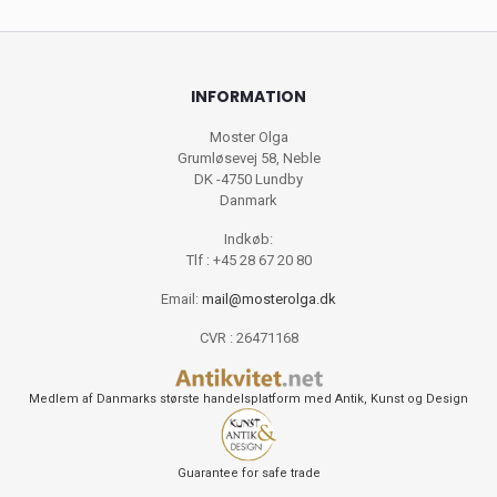
INFORMATION
Moster Olga
Grumløsevej 58, Neble
DK -4750 Lundby
Danmark
Indkøb:
Tlf : +45 28 67 20 80
Email:
mail@mosterolga.dk
CVR : 26471168
Medlem af Danmarks største handelsplatform med Antik, Kunst og Design
Guarantee for safe trade