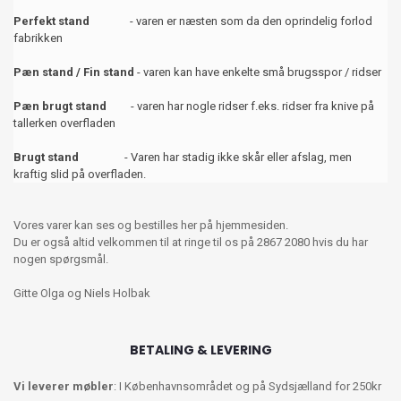
Perfekt stand
- varen er næsten som da den oprindelig forlod
fabrikken
Pæn stand / Fin stand
- varen kan have enkelte små brugsspor / ridser
Pæn brugt stand
- varen har nogle ridser f.eks. ridser fra knive på
tallerken overfladen
Brugt stand
- Varen har stadig ikke skår eller afslag, men
kraftig slid på overfladen.
Vores varer kan ses og bestilles her på hjemmesiden.
Du er også altid velkommen til at ringe til os på 2867 2080 hvis du har
nogen spørgsmål.
Gitte Olga og Niels Holbak
BETALING & LEVERING
Vi leverer møbler
: I Københavnsområdet og på Sydsjælland for 250kr