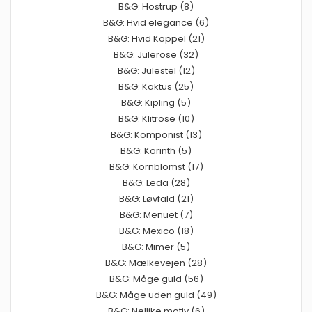
B&G: Hostrup (8)
B&G: Hvid elegance (6)
B&G: Hvid Koppel (21)
B&G: Julerose (32)
B&G: Julestel (12)
B&G: Kaktus (25)
B&G: Kipling (5)
B&G: Klitrose (10)
B&G: Komponist (13)
B&G: Korinth (5)
B&G: Kornblomst (17)
B&G: Leda (28)
B&G: Løvfald (21)
B&G: Menuet (7)
B&G: Mexico (18)
B&G: Mimer (5)
B&G: Mælkevejen (28)
B&G: Måge guld (56)
B&G: Måge uden guld (49)
B&G: Nellike motiv (6)