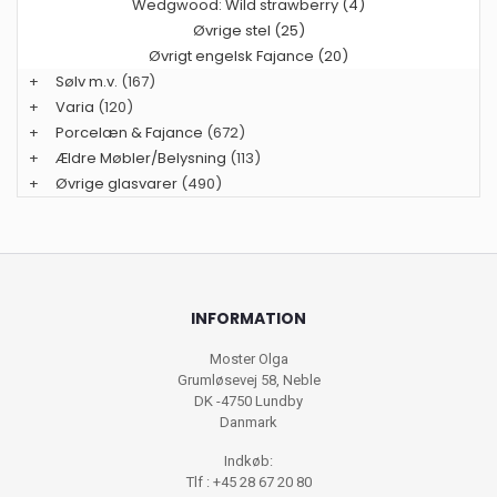
Wedgwood: Wild strawberry (4)
Øvrige stel (25)
Øvrigt engelsk Fajance (20)
+
Sølv m.v.
(167)
+
Varia
(120)
+
Porcelæn & Fajance
(672)
+
Ældre Møbler/Belysning
(113)
+
Øvrige glasvarer
(490)
INFORMATION
Moster Olga
Grumløsevej 58, Neble
DK -4750 Lundby
Danmark
Indkøb:
Tlf : +45 28 67 20 80