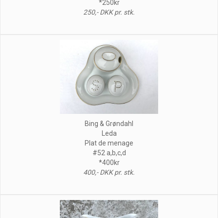
*250kr
250,- DKK pr. stk.
Bing & Grøndahl
Leda
Plat de menage
#52 a,b,c,d
*400kr
400,- DKK pr. stk.