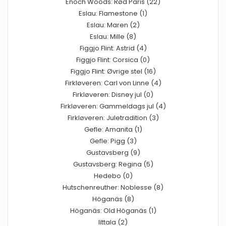
Enoch Woods: Rød Paris (22)
Eslau: Flamestone (1)
Eslau: Maren (2)
Eslau: Mille (8)
Figgjo Flint: Astrid (4)
Figgjo Flint: Corsica (0)
Figgjo Flint: Øvrige stel (16)
Firkløveren: Carl von Linne (4)
Firkløveren: Disney jul (0)
Firkløveren: Gammeldags jul (4)
Firkløveren: Juletradition (3)
Gefle: Amanita (1)
Gefle: Pigg (3)
Gustavsberg (9)
Gustavsberg: Regina (5)
Hedebo (0)
Hutschenreuther: Noblesse (8)
Höganäs (8)
Höganäs: Old Höganäs (1)
Iittala (2)