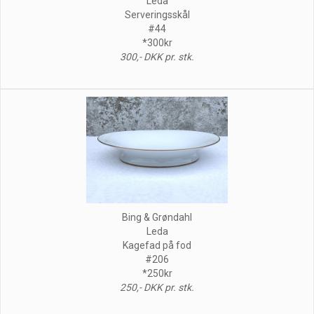
Leda
Serveringsskål
#44
*300kr
300,- DKK pr. stk.
Bing & Grøndahl
Leda
Kagefad på fod
#206
*250kr
250,- DKK pr. stk.