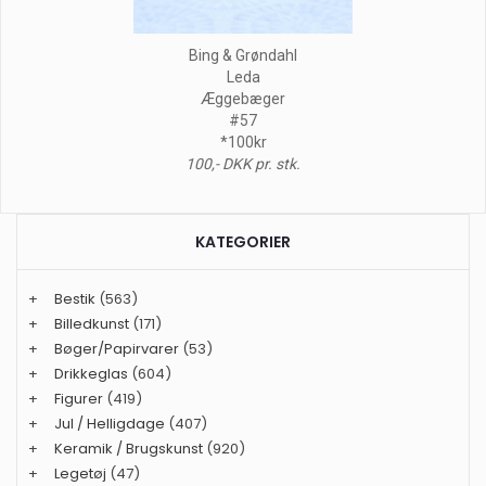
Bing & Grøndahl
Leda
Æggebæger
#57
*100kr
100,- DKK pr. stk.
KATEGORIER
+
Bestik
(563)
+
Billedkunst
(171)
+
Bøger/Papirvarer
(53)
+
Drikkeglas
(604)
+
Figurer
(419)
+
Jul / Helligdage
(407)
+
Keramik / Brugskunst
(920)
+
Legetøj
(47)