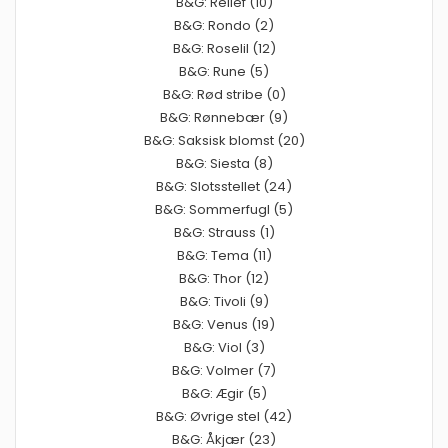
B&G: Relief (10)
B&G: Rondo (2)
B&G: Roselil (12)
B&G: Rune (5)
B&G: Rød stribe (0)
B&G: Rønnebær (9)
B&G: Saksisk blomst (20)
B&G: Siesta (8)
B&G: Slotsstellet (24)
B&G: Sommerfugl (5)
B&G: Strauss (1)
B&G: Tema (11)
B&G: Thor (12)
B&G: Tivoli (9)
B&G: Venus (19)
B&G: Viol (3)
B&G: Volmer (7)
B&G: Ægir (5)
B&G: Øvrige stel (42)
B&G: Åkjær (23)