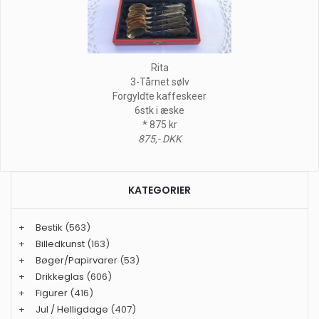
Rita
3-Tårnet sølv
Forgyldte kaffeskeer
6stk i æske
* 875 kr
875,- DKK
KATEGORIER
+
Bestik
(563)
+
Billedkunst
(163)
+
Bøger/Papirvarer
(53)
+
Drikkeglas
(606)
+
Figurer
(416)
+
Jul / Helligdage
(407)