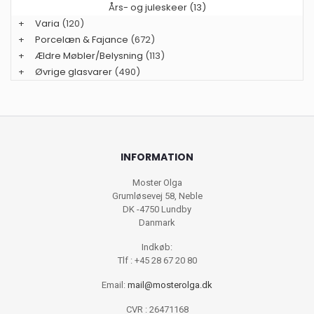
Års- og juleskeer (13)
+
Varia
(120)
+
Porcelæn & Fajance
(672)
+
Ældre Møbler/Belysning
(113)
+
Øvrige glasvarer
(490)
INFORMATION
Moster Olga
Grumløsevej 58, Neble
DK -4750 Lundby
Danmark
Indkøb:
Tlf : +45 28 67 20 80
Email:
mail@mosterolga.dk
CVR : 26471168