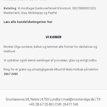
Betaling
: Vi modtager bankoverførsel til kontonr. 53270000301320,
Mastercard, Visa, Mobilepay og PayPal.
Læs alle handelsbetingelser her
VI KØBER
Moster Olga vurderer, køber og tømmer alle former for dødsboer og
restboer.
Vi opkøber også større samlinger af porcelæn, glas og øvrigt indbo.
Ring for et gratis og uforpligtigende tilbud til Niels Holbak på telefon:
2867 2080
Grumløsevej 58, Neble | 4750 Lundby |
mail@mosterolga.dk
| Tlf:
+45 28 67 20 80 | CVR: 26471168