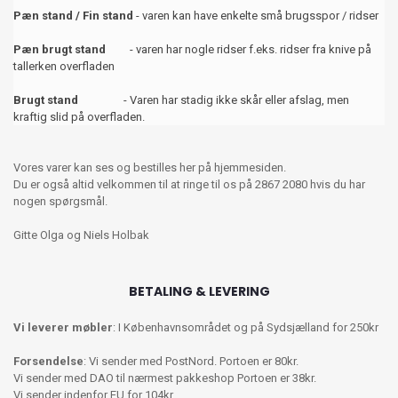
Pæn stand / Fin stand
- varen kan have enkelte små brugsspor / ridser
Pæn brugt stand
- varen har nogle ridser f.eks. ridser fra knive på
tallerken overfladen
Brugt stand
- Varen har stadig ikke skår eller afslag, men
kraftig slid på overfladen.
Vores varer kan ses og bestilles her på hjemmesiden.
Du er også altid velkommen til at ringe til os på 2867 2080 hvis du har
nogen spørgsmål.
Gitte Olga og Niels Holbak
BETALING & LEVERING
Vi leverer møbler
: I Københavnsområdet og på Sydsjælland for 250kr
Forsendelse
: Vi sender med PostNord. Portoen er 80kr.
Vi sender med DAO til nærmest pakkeshop Portoen er 38kr.
Vi sender indenfor EU for 104kr