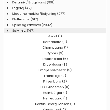
+
Keramik / Brugskunst
(918)
+
Legetøj
(47)
+
Moderne møbler/Belysning
(277)
+
Platter m.v.
(617)
+
Spise og kaffestel
(2932)
+
Sølv m.v.
(167)
Ascot (1)
Bernadotte (0)
Champagne (1)
Cypres (3)
Dobbeltriflet (6)
Drue klaser (8)
Emalje sølvbestik (5)
Fransk lilje (0)
Frijsenborg (2)
H. C. Andersen (0)
Heimbürger (1)
Herregaard (1)
Kaktus Georg Jensen (0)
Karaffel skilt (2)