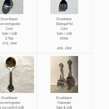
Drue klaser
Drueklase
Serveringsske
Sildegaffel
Cohr
Cohr
Sølv / stål
Sølv / stål
575kr
450kr
575,- DKK
450,- DKK
Drueklaser
Drueklaser
Serveringsske
Fiskesæt
v og rustfrit stål
Sølv & stål