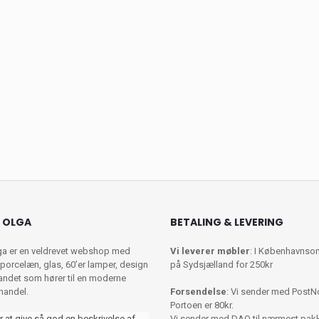
 OLGA
BETALING & LEVERING
ga er en veldrevet webshop med
Vi leverer møbler
: I Københavnso
porcelæn, glas, 60’er lamper, design
på Sydsjælland for 250kr
 andet som hører til en moderne
shandel.
Forsendelse
: Vi sender med PostN
Portoen er 80kr.
r at give så god en beskrivelse af
Vi sender med DAO til nærmest pa