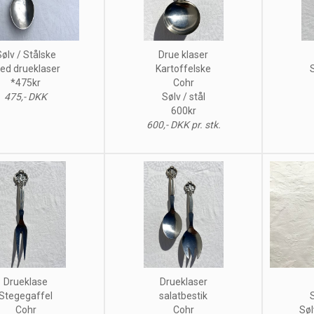
ølv / Stålske
Drue klaser
ed drueklaser
Kartoffelske
*475kr
Cohr
475,- DKK
Sølv / stål
600kr
600,- DKK pr. stk.
Drueklase
Drueklaser
Stegegaffel
salatbestik
Cohr
Cohr
Søl