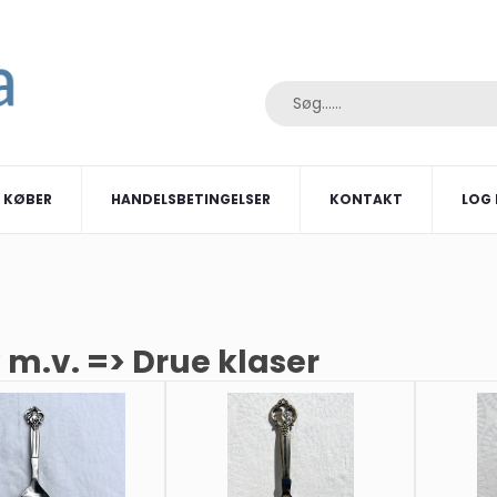
I KØBER
HANDELSBETINGELSER
KONTAKT
LOG 
 m.v. => Drue klaser