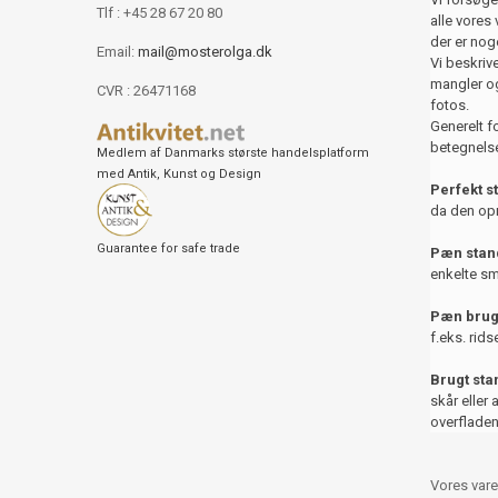
Tlf : +45 28 67 20 80
alle vores 
der er nog
Email:
mail@mosterolga.dk
Vi beskriver
mangler og
CVR : 26471168
fotos.
Generelt f
betegnelse
Medlem af Danmarks største handelsplatform
med Antik, Kunst og Design
Perfekt s
da den opr
Guarantee for safe trade
Pæn stand
enkelte sm
Pæn brug
f.eks. rids
Brugt st
skår eller 
overfladen
Vores vare