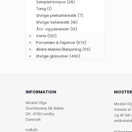
Sølvplet korpus (29)
Tang (1)
Øvrige pletsølvbestik (7)
Øvrige Sølvbestik (18)
Års- og juleskeer (13)
+
Varia
(120)
+
Porcelæn & Fajance
(673)
+
Ældre Møbler/Belysning
(113)
+
Øvrige glasvarer
(490)
INFORMATION
MOSTER
Moster Olga
Moster Ol
Grumløsevej 58, Neble
masser af 
DK -4750 Lundby
og alt det
Danmark
antikvitet
Indkøb:
Vi forsøge