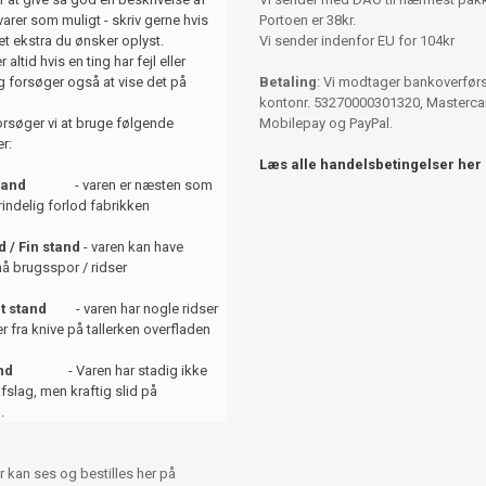
varer som muligt - skriv gerne hvis
Portoen er 38kr.
et ekstra du ønsker oplyst.
Vi sender indenfor EU for 104kr
 altid hvis en ting har fejl eller
 forsøger også at vise det på
Betaling
: Vi modtager bankoverførse
kontonr. 53270000301320, Mastercar
orsøger vi at bruge følgende
Mobilepay og PayPal.
r:
Læs alle handelsbetingelser her
tand
- varen er næsten som
indelig forlod fabrikken
 / Fin stand
- varen kan have
å brugsspor / ridser
t stand
- varen har nogle ridser
er fra knive på tallerken overfladen
and
- Varen har stadig ikke
afslag, men kraftig slid på
.
r kan ses og bestilles her på