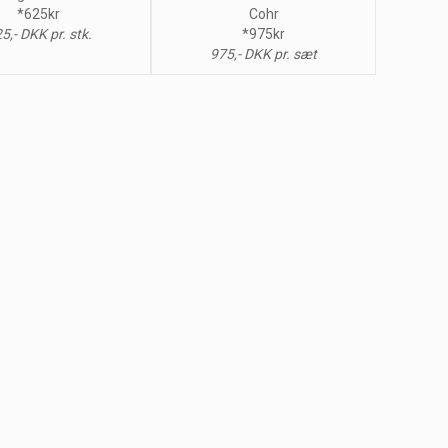
*625kr
Cohr
5,- DKK pr. stk.
*975kr
975,- DKK pr. sæt