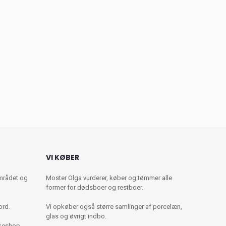
VI KØBER
mrådet og
Moster Olga vurderer, køber og tømmer alle
former for dødsboer og restboer.
ord.
Vi opkøber også større samlinger af porcelæn,
glas og øvrigt indbo.
kkeshop