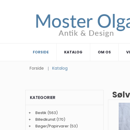
FORSIDE
KATALOG
OM OS
V
Forside
Katalog
Sølv
KATEGORIER
+
Bestik
(563)
+
Billedkunst
(170)
+
Bøger/Papirvarer
(53)