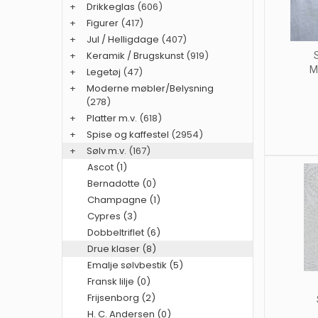
+
Drikkeglas
(606)
+
Figurer
(417)
+
Jul / Helligdage
(407)
+
Keramik / Brugskunst
(919)
S
M
+
Legetøj
(47)
+
Moderne møbler/Belysning
(278)
+
Platter m.v.
(618)
+
Spise og kaffestel
(2954)
+
Sølv m.v.
(167)
Ascot (1)
Bernadotte (0)
Champagne (1)
Cypres (3)
Dobbeltriflet (6)
Drue klaser (8)
Emalje sølvbestik (5)
Fransk lilje (0)
Frijsenborg (2)
H. C. Andersen (0)