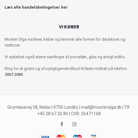
Læs alle handelsbetingelser her
VI KØBER
Moster Olga vurderer, køber og tømmer alle former for dødsboer og
restboer.
Vi opkøber også større samlinger af porcelæn, glas og øvrigt indbo.
Ring for et gratis og uforpligtigende tilbud til Niels Holbak på telefon:
2867 2080
Grumløsevej 58, Neble | 4750 Lundby |
mail@mosterolga.dk
| Tlf:
+45 28 67 20 80 | CVR: 26471168