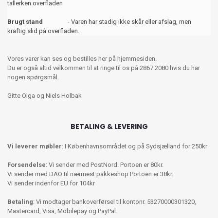
tallerken overfladen
Brugt stand
- Varen har stadig ikke skår eller afslag, men
kraftig slid på overfladen.
Vores varer kan ses og bestilles her på hjemmesiden.
Du er også altid velkommen til at ringe til os på 2867 2080 hvis du har
nogen spørgsmål.
Gitte Olga og Niels Holbak
BETALING & LEVERING
Vi leverer møbler
: I Københavnsområdet og på Sydsjælland for 250kr
Forsendelse
: Vi sender med PostNord. Portoen er 80kr.
Vi sender med DAO til nærmest pakkeshop Portoen er 38kr.
Vi sender indenfor EU for 104kr
Betaling
: Vi modtager bankoverførsel til kontonr. 53270000301320,
Mastercard, Visa, Mobilepay og PayPal.