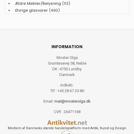
+
Ældre Møbler/Belysning
(113)
+
Øvrige glasvarer
(490)
INFORMATION
Moster Olga
Grumløsevej 58, Neble
DK -4750 Lundby
Danmark
Indkøb:
Tlf : +45 28 67 20 80
Email:
mail@mosterolga.dk
CVR : 26471168
Medlem af Danmarks største handelsplatform med Antik, Kunst og Design