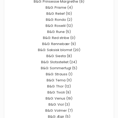
B&G: Prinsesse Margrethe (9)
B&G: Prisme (4)
B&G: Relief (10)
B&G: Rondo (2)
B&G: Roselil (12)
B&G: Rune (5)
B&G: Rød stribe (0)
B&G: Rønnebær (9)
B&G: Saksisk blomst (20)
B&G: Siesta (8)
B&G: Slotsstellet (24)
B&G: Sommerfugl (5)
B&G: Strauss (1)
B&G: Tema (11)
B&G: Thor (12)
B&G: Tivoli (9)
B&G: Venus (19)
B&G: Viol (3)
B&G: Volmer (7)
B&G: Ægir (5)