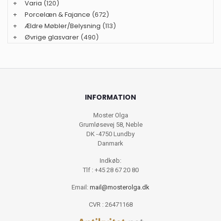
+
Varia
(120)
+
Porcelæn & Fajance
(672)
+
Ældre Møbler/Belysning
(113)
+
Øvrige glasvarer
(490)
INFORMATION
Moster Olga
Grumløsevej 58, Neble
DK -4750 Lundby
Danmark
Indkøb:
Tlf : +45 28 67 20 80
Email:
mail@mosterolga.dk
CVR : 26471168