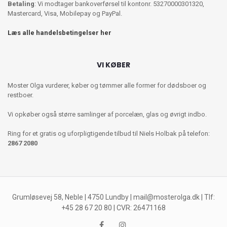
Betaling
: Vi modtager bankoverførsel til kontonr. 53270000301320,
Mastercard, Visa, Mobilepay og PayPal.
Læs alle handelsbetingelser her
VI KØBER
Moster Olga vurderer, køber og tømmer alle former for dødsboer og
restboer.
Vi opkøber også større samlinger af porcelæn, glas og øvrigt indbo.
Ring for et gratis og uforpligtigende tilbud til Niels Holbak på telefon:
2867 2080
Grumløsevej 58, Neble | 4750 Lundby |
mail@mosterolga.dk
| Tlf:
+45 28 67 20 80 | CVR: 26471168