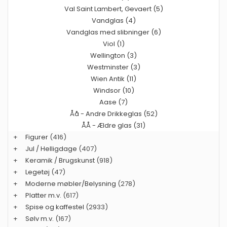
Val Saint Lambert, Gevaert (5)
Vandglas (4)
Vandglas med slibninger (6)
Viol (1)
Wellington (3)
Westminster (3)
Wien Antik (11)
Windsor (10)
Aase (7)
Åå - Andre Drikkeglas (52)
ÅÅ - Ældre glas (31)
+
Figurer
(416)
+
Jul / Helligdage
(407)
+
Keramik / Brugskunst
(918)
+
Legetøj
(47)
+
Moderne møbler/Belysning
(278)
+
Platter m.v.
(617)
+
Spise og kaffestel
(2933)
+
Sølv m.v.
(167)