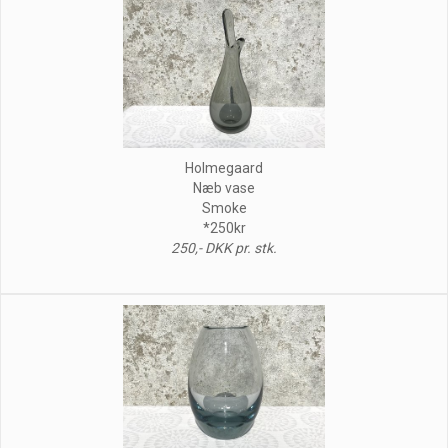
Holmegaard
Næb vase
Smoke
*250kr
250,- DKK pr. stk.