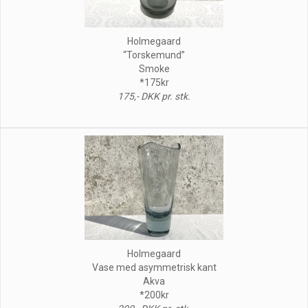
Holmegaard
“Torskemund”
Smoke
*175kr
175,- DKK pr. stk.
Holmegaard
Vase med asymmetrisk kant
Akva
*200kr