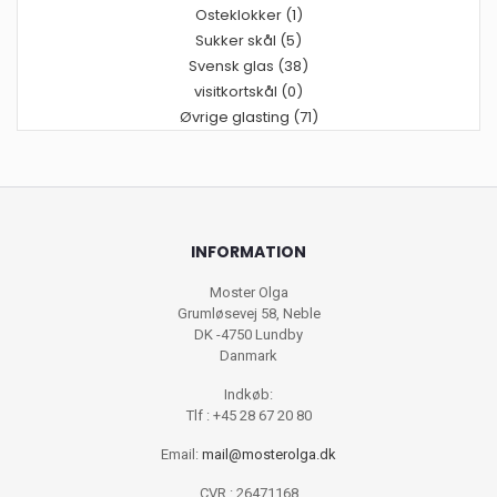
Osteklokker (1)
Sukker skål (5)
Svensk glas (38)
visitkortskål (0)
Øvrige glasting (71)
INFORMATION
Moster Olga
Grumløsevej 58, Neble
DK -4750 Lundby
Danmark
Indkøb:
Tlf : +45 28 67 20 80
Email:
mail@mosterolga.dk
CVR : 26471168