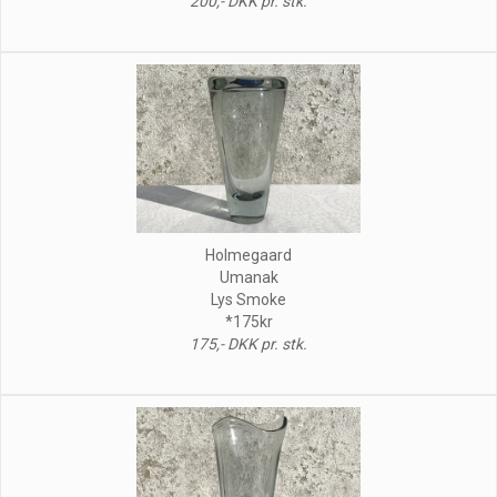
200,- DKK pr. stk.
Holmegaard
Umanak
Lys Smoke
*175kr
175,- DKK pr. stk.