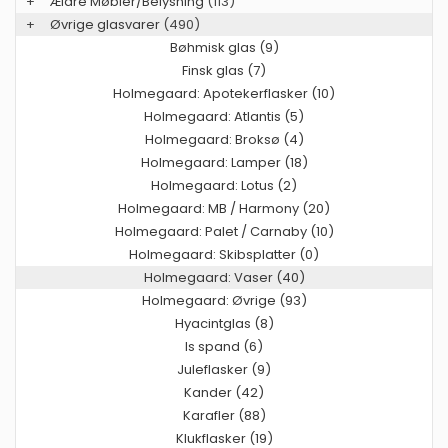
+
Ældre Møbler/Belysning
(113)
+
Øvrige glasvarer
(490)
Bøhmisk glas (9)
Finsk glas (7)
Holmegaard: Apotekerflasker (10)
Holmegaard: Atlantis (5)
Holmegaard: Broksø (4)
Holmegaard: Lamper (18)
Holmegaard: Lotus (2)
Holmegaard: MB / Harmony (20)
Holmegaard: Palet / Carnaby (10)
Holmegaard: Skibsplatter (0)
Holmegaard: Vaser (40)
Holmegaard: Øvrige (93)
Hyacintglas (8)
Is spand (6)
Juleflasker (9)
Kander (42)
Karafler (88)
Klukflasker (19)