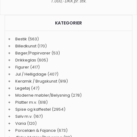
1.000,- DKK pr. stk.
KATEGORIER
+
Bestik
(563)
+
Billedkunst
(170)
+
Bøger/Papirvarer
(53)
+
Drikkeglas
(605)
+
Figurer
(417)
+
Jul / Helligdage
(407)
+
Keramik / Brugskunst
(919)
+
Legetøj
(47)
+
Moderne møbler/Belysning
(278)
+
Platter m.v.
(618)
+
Spise og kaffestel
(2954)
+
Sølv m.v.
(167)
+
Varia
(120)
+
Porcelæn & Fajance
(673)