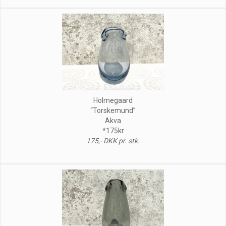
Holmegaard
“Torskemund”
Akva
*175kr
175,- DKK pr. stk.