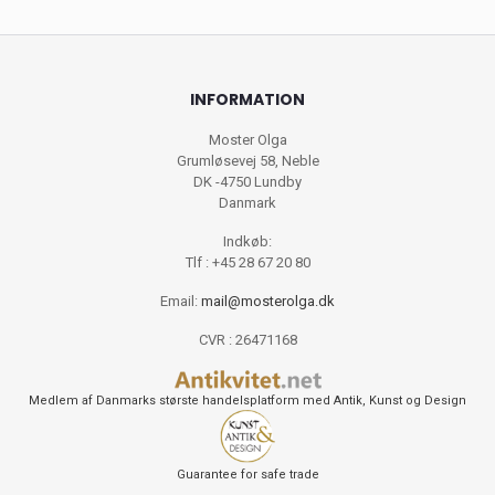
INFORMATION
Moster Olga
Grumløsevej 58, Neble
DK -4750 Lundby
Danmark
Indkøb:
Tlf : +45 28 67 20 80
Email:
mail@mosterolga.dk
CVR : 26471168
Medlem af Danmarks største handelsplatform med Antik, Kunst og Design
Guarantee for safe trade