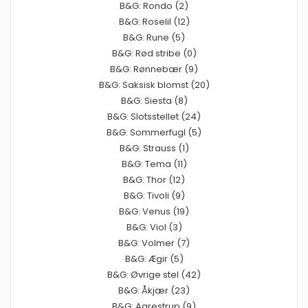
B&G: Rondo (2)
B&G: Roselil (12)
B&G: Rune (5)
B&G: Rød stribe (0)
B&G: Rønnebær (9)
B&G: Saksisk blomst (20)
B&G: Siesta (8)
B&G: Slotsstellet (24)
B&G: Sommerfugl (5)
B&G: Strauss (1)
B&G: Tema (11)
B&G: Thor (12)
B&G: Tivoli (9)
B&G: Venus (19)
B&G: Viol (3)
B&G: Volmer (7)
B&G: Ægir (5)
B&G: Øvrige stel (42)
B&G: Åkjær (23)
B&G: Aarestrup (9)