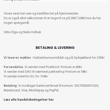
Vores varer kan ses og bestilles her på hjemmesiden.
Du er også altid velkommen til at ringe til os på 2867 2080 hvis du har
nogen spørgsmål.
Gitte Olga og Niels Holbak
BETALING & LEVERING
Vi leverer møbler
: I Københavnsområdet og på Sydsjælland for 250kr
Forsendelse
: Vi sender med PostNord. Portoen er 80kr.
Vi sender med DAO til nærmest pakkeshop Portoen er 38kr.
Vi sender indenfor EU for 104kr
Betaling
: Vi modtager bankoverførsel til kontonr. 53270000301320,
Mastercard, Visa, Mobilepay og PayPal.
Læs alle handelsbetingelser her