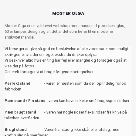
MOSTER OLGA
Moster Olga er en veldrevet webshop med masser af porcelæn, glas,
60’er lamper, design og alt det andet som hører til en moderne
antikvitetshandel.
Vi forsøger at give så god en beskrivelse af alle vores varer som muligt -
skriv gerne hvis der er noget ekstra du ønsker oplyst.
Vi beskriver altid hvis en ting har fejl eller mangler og forsøger også at
vise det på fotos.
Generelt forsøger vi at bruge følgende betegnelser:
Perfekt stand
- varen er næsten som da den oprindelig forlod
fabrikken
Pæn stand / Fin stand
- varen kan have enkelte små brugsspor / ridser
Pæn brugt stand
- varen har nogle ridser f.eks. ridser fra knive på
tallerken overfladen
Brugt stand
- Varen har stadig ikke skår eller afslag, men
kraftig slid på overfladen.