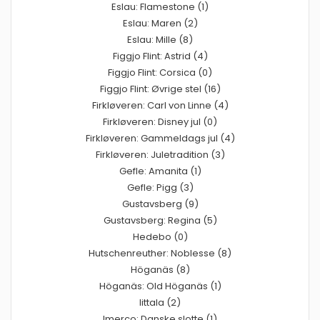
Eslau: Flamestone (1)
Eslau: Maren (2)
Eslau: Mille (8)
Figgjo Flint: Astrid (4)
Figgjo Flint: Corsica (0)
Figgjo Flint: Øvrige stel (16)
Firkløveren: Carl von Linne (4)
Firkløveren: Disney jul (0)
Firkløveren: Gammeldags jul (4)
Firkløveren: Juletradition (3)
Gefle: Amanita (1)
Gefle: Pigg (3)
Gustavsberg (9)
Gustavsberg: Regina (5)
Hedebo (0)
Hutschenreuther: Noblesse (8)
Höganäs (8)
Höganäs: Old Höganäs (1)
Iittala (2)
Imerco: Danske slotte (1)