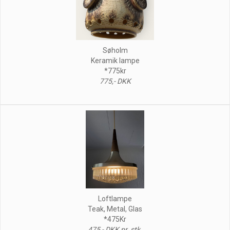
Søholm
Keramik lampe
*775kr
775,- DKK
Loftlampe
Teak, Metal, Glas
*475Kr
475,- DKK pr. stk.