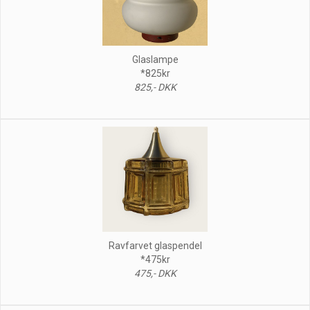
Glaslampe
*825kr
825,- DKK
Ravfarvet glaspendel
*475kr
475,- DKK