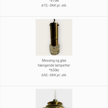
*675kr
675,- DKK pr. stk.
Messing og glas
hængende lampetter
*650kr
650,- DKK pr. stk.