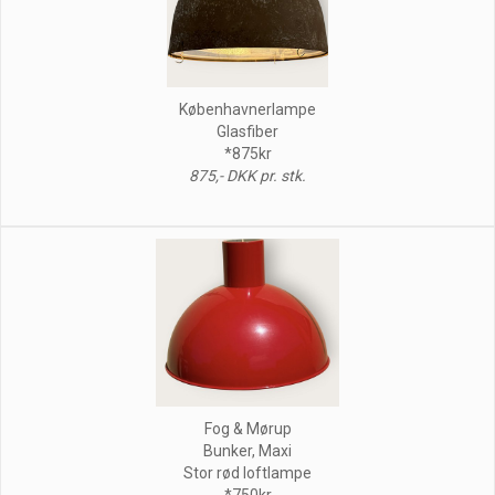
Københavnerlampe
Glasfiber
*875kr
875,- DKK pr. stk.
Fog & Mørup
Bunker, Maxi
Stor rød loftlampe
*750kr