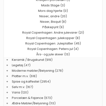
Mads Stage (3)
Mors dag hjerte (0)
Nisser, andre (20)
Nisser, Bisquit (8)
Påskepynt (9)
Royal Copenhagen: Andre julevarer (21)
Royal Copenhagen: julekopper (8)
Royal Copenhagen: Juleplatter (45)
Royal Copenhagen: Peters jul (4)
Års- og jule skeer (13)
+
Keramik / Brugskunst
(919)
+
Legetøj
(47)
+
Moderne møbler/Belysning
(278)
+
Platter m.v.
(618)
+
Spise og kaffestel
(2954)
+
Sølv m.v.
(167)
+
Varia
(120)
+
Porcelæn & Fajance
(673)
+
Ældre Møbler/Belysning
(113)