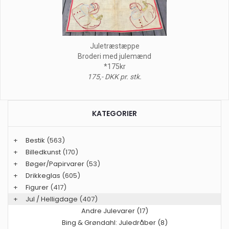
Juletræstæppe
Broderi med julemænd
*175kr
175,- DKK pr. stk.
KATEGORIER
+
Bestik
(563)
+
Billedkunst
(170)
+
Bøger/Papirvarer
(53)
+
Drikkeglas
(605)
+
Figurer
(417)
+
Jul / Helligdage
(407)
Andre Julevarer (17)
Bing & Grøndahl: Juledråber (8)