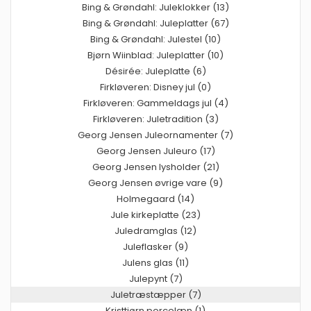
Bing & Grøndahl: Juleklokker (13)
Bing & Grøndahl: Juleplatter (67)
Bing & Grøndahl: Julestel (10)
Bjørn Wiinblad: Juleplatter (10)
Désirée: Juleplatte (6)
Firkløveren: Disney jul (0)
Firkløveren: Gammeldags jul (4)
Firkløveren: Juletradition (3)
Georg Jensen Juleornamenter (7)
Georg Jensen Juleuro (17)
Georg Jensen lysholder (21)
Georg Jensen øvrige vare (9)
Holmegaard (14)
Jule kirkeplatte (23)
Juledramglas (12)
Juleflasker (9)
Julens glas (11)
Julepynt (7)
Juletræstæpper (7)
Kristtjørn porcelæn (1)