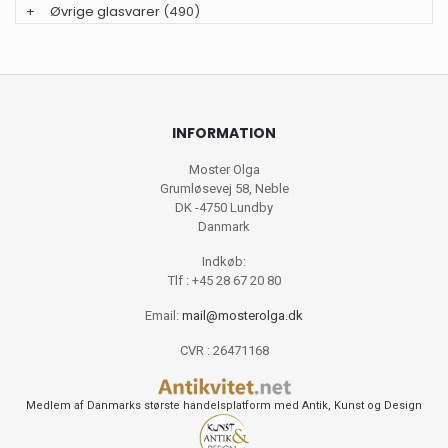
+
Øvrige glasvarer
(490)
INFORMATION
Moster Olga
Grumløsevej 58, Neble
DK -4750 Lundby
Danmark
Indkøb:
Tlf : +45 28 67 20 80
Email:
mail@mosterolga.dk
CVR : 26471168
Medlem af Danmarks største handelsplatform med Antik, Kunst og Design