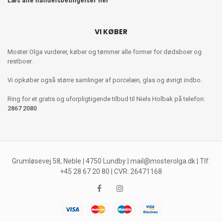
Læs alle handelsbetingelser her
VI KØBER
Moster Olga vurderer, køber og tømmer alle former for dødsboer og
restboer.
Vi opkøber også større samlinger af porcelæn, glas og øvrigt indbo.
Ring for et gratis og uforpligtigende tilbud til Niels Holbak på telefon:
2867 2080
Grumløsevej 58, Neble | 4750 Lundby |
mail@mosterolga.dk
| Tlf:
+45 28 67 20 80 | CVR: 26471168