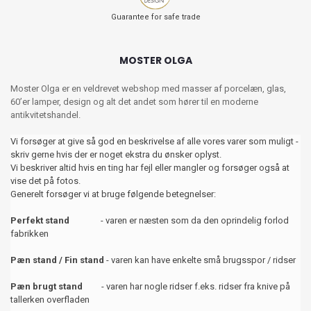
Guarantee for safe trade
MOSTER OLGA
Moster Olga er en veldrevet webshop med masser af porcelæn, glas,
60’er lamper, design og alt det andet som hører til en moderne
antikvitetshandel.
Vi forsøger at give så god en beskrivelse af alle vores varer som muligt -
skriv gerne hvis der er noget ekstra du ønsker oplyst.
Vi beskriver altid hvis en ting har fejl eller mangler og forsøger også at
vise det på fotos.
Generelt forsøger vi at bruge følgende betegnelser:
Perfekt stand
- varen er næsten som da den oprindelig forlod
fabrikken
Pæn stand / Fin stand
- varen kan have enkelte små brugsspor / ridser
Pæn brugt stand
- varen har nogle ridser f.eks. ridser fra knive på
tallerken overfladen