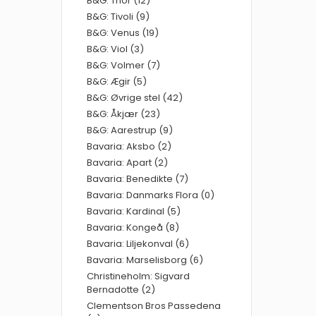
B&G: Thor (12)
B&G: Tivoli (9)
B&G: Venus (19)
B&G: Viol (3)
B&G: Volmer (7)
B&G: Ægir (5)
B&G: Øvrige stel (42)
B&G: Åkjær (23)
B&G: Aarestrup (9)
Bavaria: Aksbo (2)
Bavaria: Apart (2)
Bavaria: Benedikte (7)
Bavaria: Danmarks Flora (0)
Bavaria: Kardinal (5)
Bavaria: Kongeå (8)
Bavaria: Liljekonval (6)
Bavaria: Marselisborg (6)
Christineholm: Sigvard
Bernadotte (2)
Clementson Bros Passedena