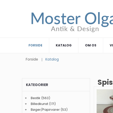
FORSIDE
KATALOG
OM OS
V
Forside
Katalog
Spis
KATEGORIER
+
Bestik
(563)
+
Billedkunst
(171)
+
Bøger/Papirvarer
(53)