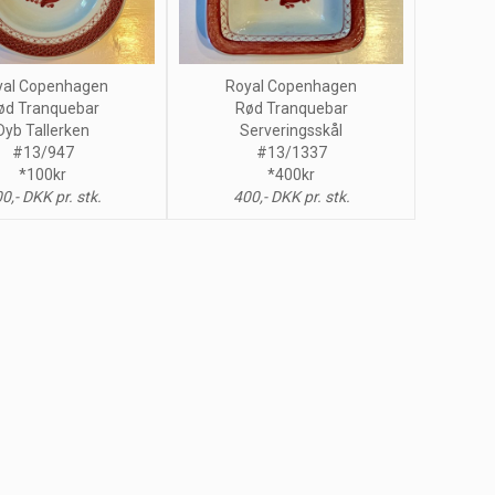
yal Copenhagen
Royal Copenhagen
ød Tranquebar
Rød Tranquebar
Dyb Tallerken
Serveringsskål
#13/947
#13/1337
*100kr
*400kr
0,- DKK pr. stk.
400,- DKK pr. stk.