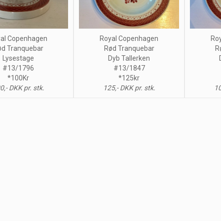
Royal Copenhagen
Ro
al Copenhagen
Rød Tranquebar
R
ød Tranquebar
Dyb Tallerken
Lysestage
#13/1847
#13/1796
*125kr
*100Kr
125,- DKK pr. stk.
10
0,- DKK pr. stk.