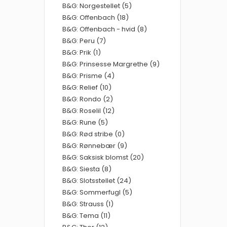
B&G: Norgestellet (5)
B&G: Offenbach (18)
B&G: Offenbach - hvid (8)
B&G: Peru (7)
B&G: Prik (1)
B&G: Prinsesse Margrethe (9)
B&G: Prisme (4)
B&G: Relief (10)
B&G: Rondo (2)
B&G: Roselil (12)
B&G: Rune (5)
B&G: Rød stribe (0)
B&G: Rønnebær (9)
B&G: Saksisk blomst (20)
B&G: Siesta (8)
B&G: Slotsstellet (24)
B&G: Sommerfugl (5)
B&G: Strauss (1)
B&G: Tema (11)