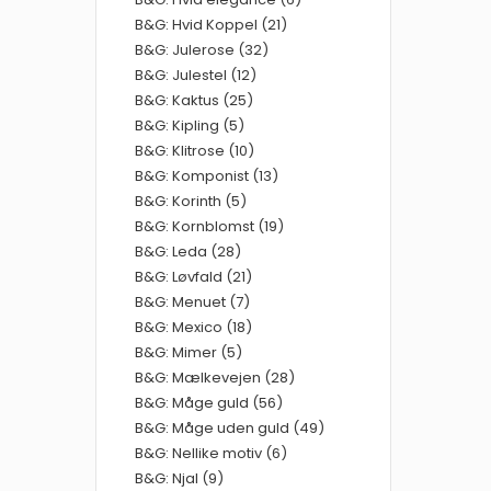
B&G: Hvid Koppel (21)
B&G: Julerose (32)
B&G: Julestel (12)
B&G: Kaktus (25)
B&G: Kipling (5)
B&G: Klitrose (10)
B&G: Komponist (13)
B&G: Korinth (5)
B&G: Kornblomst (19)
B&G: Leda (28)
B&G: Løvfald (21)
B&G: Menuet (7)
B&G: Mexico (18)
B&G: Mimer (5)
B&G: Mælkevejen (28)
B&G: Måge guld (56)
B&G: Måge uden guld (49)
B&G: Nellike motiv (6)
B&G: Njal (9)