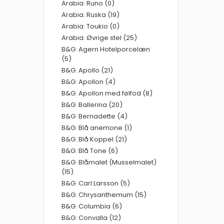
Arabia: Runo (0)
Arabia: Ruska (19)
Arabia: Toukio (0)
Arabia: Øvrige stel (25)
B&G: Agern Hotelporcelæn
(5)
B&G: Apollo (21)
B&G: Apollon (4)
B&G: Apollon med følfod (8)
B&G: Ballerina (20)
B&G: Bernadette (4)
B&G: Blå anemone (1)
B&G: Blå Koppel (21)
B&G: Blå Tone (6)
B&G: Blåmalet (Musselmalet)
(15)
B&G: Carl Larsson (5)
B&G: Chrysanthemum (15)
B&G: Columbia (6)
B&G: Convalla (12)