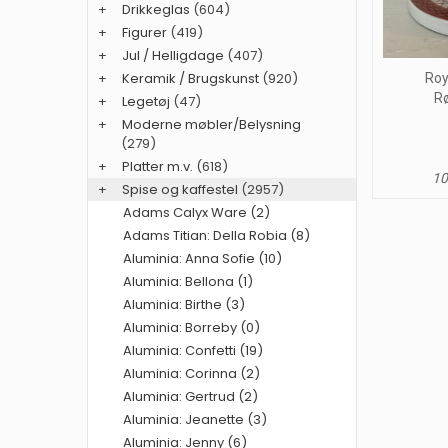
+
Drikkeglas
(604)
+
Figurer
(419)
+
Jul / Helligdage
(407)
+
Keramik / Brugskunst
(920)
Roy
R
+
Legetøj
(47)
+
Moderne møbler/Belysning
(279)
+
Platter m.v.
(618)
10
+
Spise og kaffestel
(2957)
Adams Calyx Ware (2)
Adams Titian: Della Robia (8)
Aluminia: Anna Sofie (10)
Aluminia: Bellona (1)
Aluminia: Birthe (3)
Aluminia: Borreby (0)
Aluminia: Confetti (19)
Aluminia: Corinna (2)
Aluminia: Gertrud (2)
Aluminia: Jeanette (3)
Aluminia: Jenny (6)