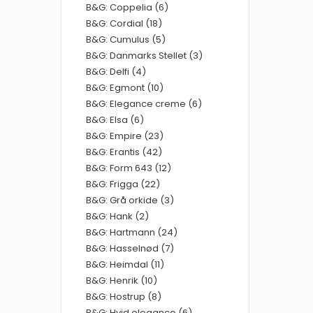
B&G: Coppelia (6)
B&G: Cordial (18)
B&G: Cumulus (5)
B&G: Danmarks Stellet (3)
B&G: Delfi (4)
B&G: Egmont (10)
B&G: Elegance creme (6)
B&G: Elsa (6)
B&G: Empire (23)
B&G: Erantis (42)
B&G: Form 643 (12)
B&G: Frigga (22)
B&G: Grå orkide (3)
B&G: Hank (2)
B&G: Hartmann (24)
B&G: Hasselnød (7)
B&G: Heimdal (11)
B&G: Henrik (10)
B&G: Hostrup (8)
B&G: Hvid elegance (6)