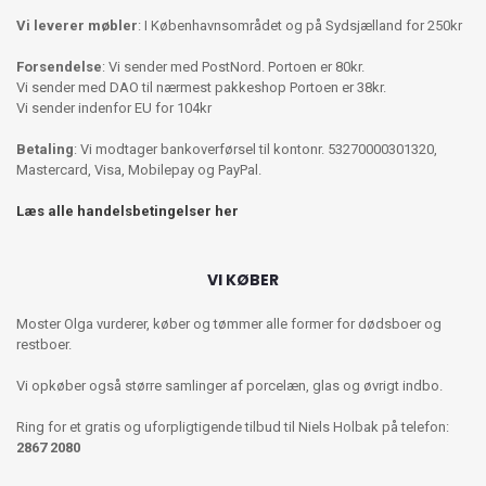
Vi leverer møbler
: I Københavnsområdet og på Sydsjælland for 250kr
Forsendelse
: Vi sender med PostNord. Portoen er 80kr.
Vi sender med DAO til nærmest pakkeshop Portoen er 38kr.
Vi sender indenfor EU for 104kr
Betaling
: Vi modtager bankoverførsel til kontonr. 53270000301320,
Mastercard, Visa, Mobilepay og PayPal.
Læs alle handelsbetingelser her
VI KØBER
Moster Olga vurderer, køber og tømmer alle former for dødsboer og
restboer.
Vi opkøber også større samlinger af porcelæn, glas og øvrigt indbo.
Ring for et gratis og uforpligtigende tilbud til Niels Holbak på telefon:
2867 2080