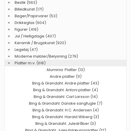
+
Bestik
(563)
+
Billedkunst
(171)
+
Bøger/Papirvarer
(53)
+
Drikkeglas
(604)
+
Figurer
(419)
+
Jul / Helligdage
(407)
+
Keramik / Brugskunst
(920)
+
Legetøj
(47)
+
Moderne møbler/Belysning
(279)
+
Platter m.v.
(618)
Aluminia: Platter (13)
Andre platter (11)
Bing & Grøndahl: Andre platter (43)
Bing & Grøndahl: Antoni platter (4)
Bing & Grøndahl: Carl Larsson (14)
Bing & Grøndahl: Danske sangfugle (7)
Bing & Grøndahl: H.C. Andersen (4)
Bing & Grøndahl: Harald Wiberg (3)
Bing & Grøndahl: Juledråber (0)
Bing & Grøndahl: Julejubilæumsplatter (12)