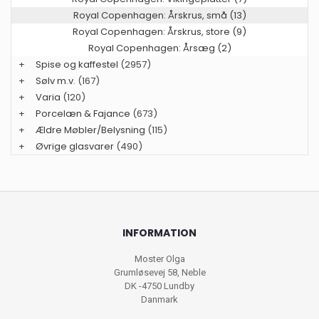
Royal Copenhagen: Årskrus, små (13)
Royal Copenhagen: Årskrus, store (9)
Royal Copenhagen: Årsæg (2)
+
Spise og kaffestel
(2957)
+
Sølv m.v.
(167)
+
Varia
(120)
+
Porcelæn & Fajance
(673)
+
Ældre Møbler/Belysning
(115)
+
Øvrige glasvarer
(490)
INFORMATION
Moster Olga
Grumløsevej 58, Neble
DK -4750 Lundby
Danmark