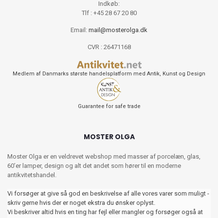
Indkøb:
Tlf : +45 28 67 20 80
Email:
mail@mosterolga.dk
CVR : 26471168
Medlem af Danmarks største handelsplatform med Antik, Kunst og Design
Guarantee for safe trade
MOSTER OLGA
Moster Olga er en veldrevet webshop med masser af porcelæn, glas,
60’er lamper, design og alt det andet som hører til en moderne
antikvitetshandel.
Vi forsøger at give så god en beskrivelse af alle vores varer som muligt -
skriv gerne hvis der er noget ekstra du ønsker oplyst.
Vi beskriver altid hvis en ting har fejl eller mangler og forsøger også at