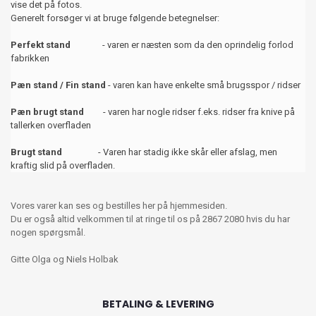
vise det på fotos.
Generelt forsøger vi at bruge følgende betegnelser:
Perfekt stand
- varen er næsten som da den oprindelig forlod
fabrikken
Pæn stand / Fin stand
- varen kan have enkelte små brugsspor / ridser
Pæn brugt stand
- varen har nogle ridser f.eks. ridser fra knive på
tallerken overfladen
Brugt stand
- Varen har stadig ikke skår eller afslag, men
kraftig slid på overfladen.
Vores varer kan ses og bestilles her på hjemmesiden.
Du er også altid velkommen til at ringe til os på 2867 2080 hvis du har
nogen spørgsmål.
Gitte Olga og Niels Holbak
BETALING & LEVERING