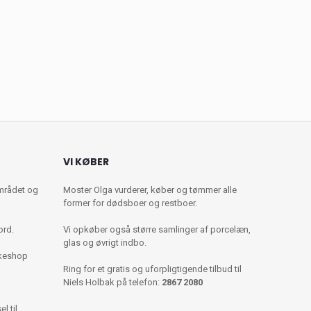
VI KØBER
mrådet og
Moster Olga vurderer, køber og tømmer alle
former for dødsboer og restboer.
ord.
Vi opkøber også større samlinger af porcelæn,
glas og øvrigt indbo.
kkeshop
Ring for et gratis og uforpligtigende tilbud til
Niels Holbak på telefon:
2867 2080
l til