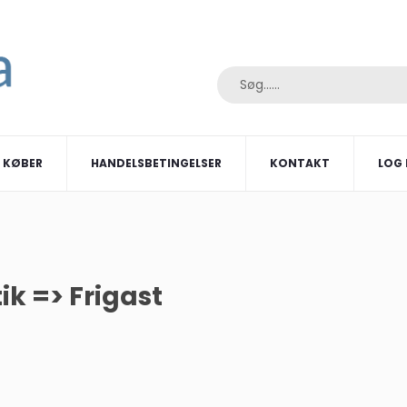
I KØBER
HANDELSBETINGELSER
KONTAKT
LOG 
ik => Frigast