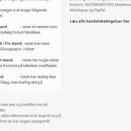
kontonr. 53270000301320, Mastercar
orsøger vi at bruge følgende
Mobilepay og PayPal.
r:
Læs alle handelsbetingelser her
tand
- varen er næsten som
indelig forlod fabrikken
 / Fin stand
- varen kan have
å brugsspor / ridser
t stand
- varen har nogle ridser
er fra knive på tallerken overfladen
and
- Varen har stadig ikke
afslag, men kraftig slid på
.
r kan ses og bestilles her på
en.
altid velkommen til at ringe til os på
 hvis du har nogen spørgsmål.