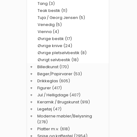
Tang (3)
Teak bestik (11)
Tuja / Georg Jensen (5)
Venedig (5)
Vienna (4)
Øvrige bestik (17)
Øvrige knive (24)
Øvrige pletsølvbestik (8)
Øvrigt sølvbestik (18)
+
Billedkunst
(170)
+
Bøger/Papirvarer
(53)
+
Drikkeglas
(605)
+
Figurer
(417)
+
Jul / Helligdage
(407)
+
Keramik / Brugskunst
(919)
+
Legetøj
(47)
+
Moderne møbler/Belysning
(278)
+
Platter m.v.
(618)
+
Spise og kaffestel
(2954)