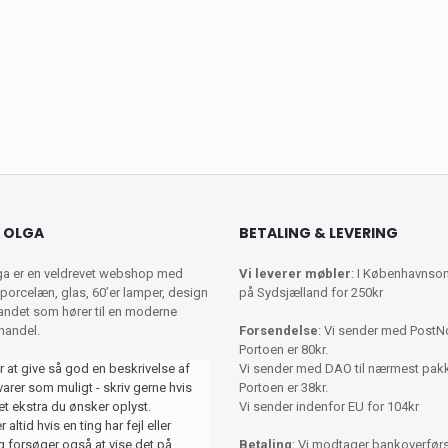
 OLGA
BETALING & LEVERING
ga er en veldrevet webshop med
Vi leverer møbler
: I Københavnso
porcelæn, glas, 60’er lamper, design
på Sydsjælland for 250kr
 andet som hører til en moderne
shandel.
Forsendelse
: Vi sender med PostN
Portoen er 80kr.
r at give så god en beskrivelse af
Vi sender med DAO til nærmest pa
varer som muligt - skriv gerne hvis
Portoen er 38kr.
et ekstra du ønsker oplyst.
Vi sender indenfor EU for 104kr
 altid hvis en ting har fejl eller
 forsøger også at vise det på
Betaling
: Vi modtager bankoverførse