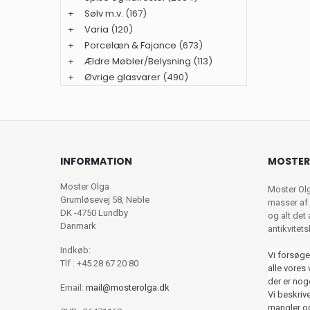
+
Sølv m.v.
(167)
+
Varia
(120)
+
Porcelæn & Fajance
(673)
+
Ældre Møbler/Belysning
(113)
+
Øvrige glasvarer
(490)
INFORMATION
MOSTER
Moster Olga
Moster Ol
Grumløsevej 58, Neble
masser af 
DK -4750 Lundby
og alt det
Danmark
antikvitet
Indkøb:
Vi forsøge
Tlf : +45 28 67 20 80
alle vores 
der er nog
Email:
mail@mosterolga.dk
Vi beskriver
mangler og