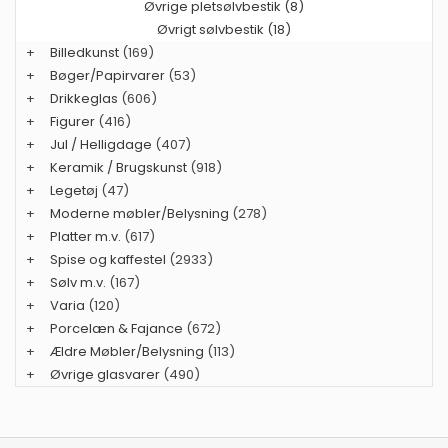
Øvrige pletsølvbestik (8)
Øvrigt sølvbestik (18)
+
Billedkunst
(169)
+
Bøger/Papirvarer
(53)
+
Drikkeglas
(606)
+
Figurer
(416)
+
Jul / Helligdage
(407)
+
Keramik / Brugskunst
(918)
+
Legetøj
(47)
+
Moderne møbler/Belysning
(278)
+
Platter m.v.
(617)
+
Spise og kaffestel
(2933)
+
Sølv m.v.
(167)
+
Varia
(120)
+
Porcelæn & Fajance
(672)
+
Ældre Møbler/Belysning
(113)
+
Øvrige glasvarer
(490)