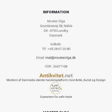
INFORMATION
Moster Olga
Grumløsevej 58, Neble
DK -4750 Lundby
Danmark
Indkøb:
Tlf : +45 28 67 20 80
Email:
mail@mosterolga.dk
CVR : 26471168
Medlem af Danmarks største handelsplatform med Antik, Kunst og Design
Guarantee for safe trade