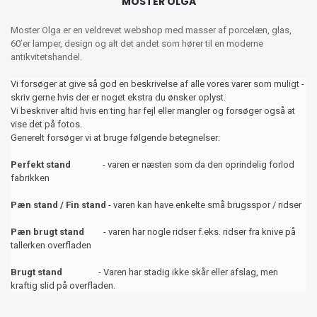
MOSTER OLGA
Moster Olga er en veldrevet webshop med masser af porcelæn, glas,
60’er lamper, design og alt det andet som hører til en moderne
antikvitetshandel.
Vi forsøger at give så god en beskrivelse af alle vores varer som muligt -
skriv gerne hvis der er noget ekstra du ønsker oplyst.
Vi beskriver altid hvis en ting har fejl eller mangler og forsøger også at
vise det på fotos.
Generelt forsøger vi at bruge følgende betegnelser:
Perfekt stand
- varen er næsten som da den oprindelig forlod
fabrikken
Pæn stand / Fin stand
- varen kan have enkelte små brugsspor / ridser
Pæn brugt stand
- varen har nogle ridser f.eks. ridser fra knive på
tallerken overfladen
Brugt stand
- Varen har stadig ikke skår eller afslag, men
kraftig slid på overfladen.