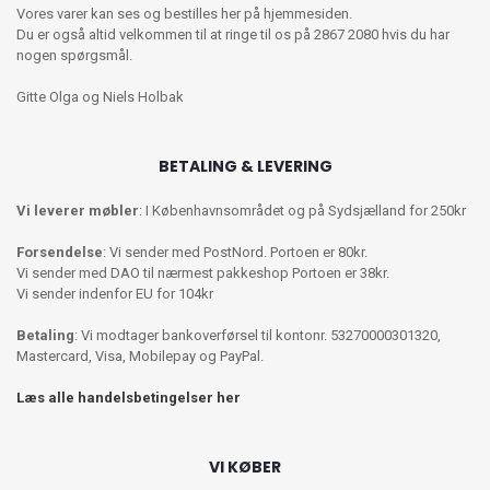
Vores varer kan ses og bestilles her på hjemmesiden.
Du er også altid velkommen til at ringe til os på 2867 2080 hvis du har
nogen spørgsmål.
Gitte Olga og Niels Holbak
BETALING & LEVERING
Vi leverer møbler
: I Københavnsområdet og på Sydsjælland for 250kr
Forsendelse
: Vi sender med PostNord. Portoen er 80kr.
Vi sender med DAO til nærmest pakkeshop Portoen er 38kr.
Vi sender indenfor EU for 104kr
Betaling
: Vi modtager bankoverførsel til kontonr. 53270000301320,
Mastercard, Visa, Mobilepay og PayPal.
Læs alle handelsbetingelser her
VI KØBER