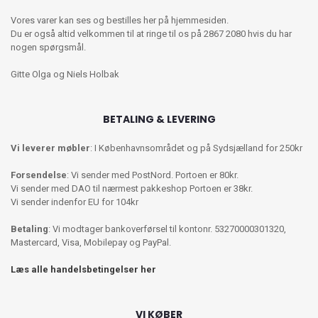
Vores varer kan ses og bestilles her på hjemmesiden.
Du er også altid velkommen til at ringe til os på 2867 2080 hvis du har
nogen spørgsmål.
Gitte Olga og Niels Holbak
BETALING & LEVERING
Vi leverer møbler
: I Københavnsområdet og på Sydsjælland for 250kr
Forsendelse
: Vi sender med PostNord. Portoen er 80kr.
Vi sender med DAO til nærmest pakkeshop Portoen er 38kr.
Vi sender indenfor EU for 104kr
Betaling
: Vi modtager bankoverførsel til kontonr. 53270000301320,
Mastercard, Visa, Mobilepay og PayPal.
Læs alle handelsbetingelser her
VI KØBER