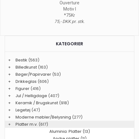
Ouverture
Motiv I
*75Kr
75,- DKK pr. stk.
KATEGORIER
+
Bestik
(563)
+
Billedkunst
(163)
+
Bøger/Papirvarer
(53)
+
Drikkeglas
(606)
+
Figurer
(416)
+
Jul / Helligdage
(407)
+
Keramik / Brugskunst
(918)
+
Legetøj
(47)
+
Moderne møbler/Belysning
(277)
+
Platter m.v.
(617)
Aluminia: Platter (13)
Andre platter (11)