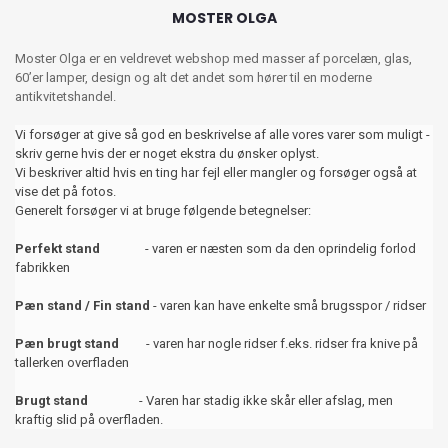
MOSTER OLGA
Moster Olga er en veldrevet webshop med masser af porcelæn, glas,
60’er lamper, design og alt det andet som hører til en moderne
antikvitetshandel.
Vi forsøger at give så god en beskrivelse af alle vores varer som muligt -
skriv gerne hvis der er noget ekstra du ønsker oplyst.
Vi beskriver altid hvis en ting har fejl eller mangler og forsøger også at
vise det på fotos.
Generelt forsøger vi at bruge følgende betegnelser:
Perfekt stand
- varen er næsten som da den oprindelig forlod
fabrikken
Pæn stand / Fin stand
- varen kan have enkelte små brugsspor / ridser
Pæn brugt stand
- varen har nogle ridser f.eks. ridser fra knive på
tallerken overfladen
Brugt stand
- Varen har stadig ikke skår eller afslag, men
kraftig slid på overfladen.