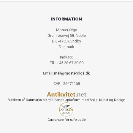
INFORMATION
Moster Olga
Grumløsevej 58, Neble
DK -4750 Lundby
Danmark
Indkøb:
Tlf : +45 28 67 20 80
Email:
mail@mosterolga.dk
CVR : 26471168
Medlem af Danmarks største handelsplatform med Antik, Kunst og Design
Guarantee for safe trade