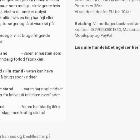
varer som muligt - skriv gerne hvis
Portoen er 38kr.
et ekstra du ønsker oplyst.
Vi sender indenfor EU for 104kr
 altid hvis en ting har fejl eller
 forsøger også at vise det på
Betaling
: Vi modtager bankoverførse
kontonr. 53270000301320, Mastercar
orsøger vi at bruge følgende
Mobilepay og PayPal.
r:
Læs alle handelsbetingelser her
tand
- varen er næsten som
indelig forlod fabrikken
 / Fin stand
- varen kan have
å brugsspor / ridser
t stand
- varen har nogle ridser
er fra knive på tallerken overfladen
and
- Varen har stadig ikke
afslag, men kraftig slid på
.
r kan ses og bestilles her på