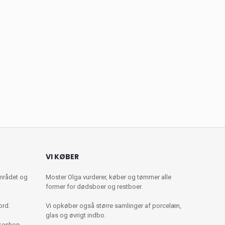
VI KØBER
mrådet og
Moster Olga vurderer, køber og tømmer alle
former for dødsboer og restboer.
ord.
Vi opkøber også større samlinger af porcelæn,
glas og øvrigt indbo.
kkeshop