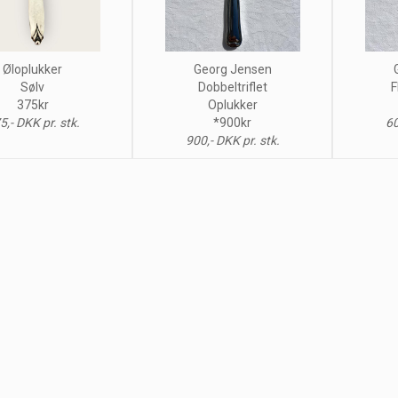
Øloplukker
Georg Jensen
Sølv
Dobbeltriflet
F
375kr
Oplukker
5,- DKK pr. stk.
*900kr
60
900,- DKK pr. stk.