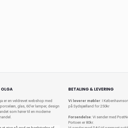
 OLGA
BETALING & LEVERING
ga er en veldrevet webshop med
Vi leverer møbler
: I Københavnso
porcelæn, glas, 60’er lamper, design
på Sydsjælland for 250kr
 andet som hører til en moderne
shandel.
Forsendelse
: Vi sender med PostN
Portoen er 80kr.
r at give så god en beskrivelse af
Vi sender med DAO til nærmest pa