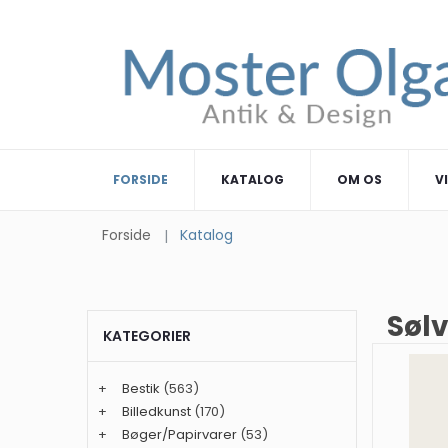
FORSIDE
KATALOG
OM OS
V
Forside
Katalog
Sølv
KATEGORIER
+
Bestik
(563)
+
Billedkunst
(170)
+
Bøger/Papirvarer
(53)