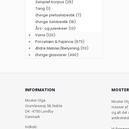
Sølvplet korpus (29)
Tang (1)
Øvrige pletsølvbestik (7)
Øvrige Sølvbestik (18)
Års- og juleskeer (13)
+
Varia
(120)
+
Porcelæn & Fajance
(673)
+
Ældre Møbler/Belysning
(113)
+
Øvrige glasvarer
(490)
INFORMATION
MOSTER
Moster Olga
Moster Ol
Grumløsevej 58, Neble
masser af 
DK -4750 Lundby
og alt det
Danmark
antikvitet
Indkøb:
Vi forsøge