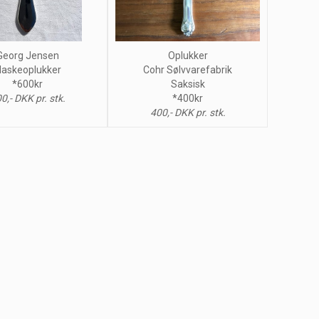
Georg Jensen
Oplukker
laskeoplukker
Cohr Sølvvarefabrik
*600kr
Saksisk
0,- DKK pr. stk.
*400kr
400,- DKK pr. stk.