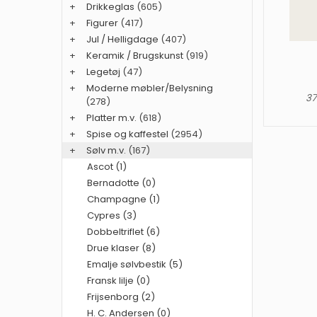
+
Drikkeglas
(605)
+
Figurer
(417)
+
Jul / Helligdage
(407)
+
Keramik / Brugskunst
(919)
+
Legetøj
(47)
+
Moderne møbler/Belysning
37
(278)
+
Platter m.v.
(618)
+
Spise og kaffestel
(2954)
+
Sølv m.v.
(167)
Ascot (1)
Bernadotte (0)
Champagne (1)
Cypres (3)
Dobbeltriflet (6)
Drue klaser (8)
Emalje sølvbestik (5)
Fransk lilje (0)
Frijsenborg (2)
H. C. Andersen (0)