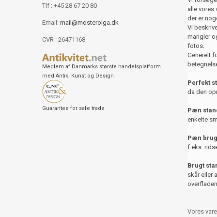
Tlf : +45 28 67 20 80
alle vores 
der er nog
Email:
mail@mosterolga.dk
Vi beskriver
mangler og
CVR : 26471168
fotos.
Generelt f
betegnelse
Medlem af Danmarks største handelsplatform
med Antik, Kunst og Design
Perfekt s
da den opr
Guarantee for safe trade
Pæn stand
enkelte sm
Pæn brug
f.eks. rids
Brugt st
skår eller 
overfladen
Vores vare