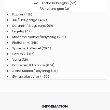
Åå - Andre Drikkeglas (52)
ÅÅ - Ældre glas (31)
+
Figurer
(419)
+
Jul / Helligdage
(407)
+
Keramik / Brugskunst
(919)
+
Legetøj
(47)
+
Moderne møbler/Belysning
(285)
+
Platter m.v.
(618)
+
Spise og kaffestel
(2971)
+
Sølv m.v.
(167)
+
Varia
(120)
+
Porcelæn & Fajance
(674)
+
Ældre Møbler/Belysning
(115)
+
Øvrige glasvarer
(490)
INFORMATION