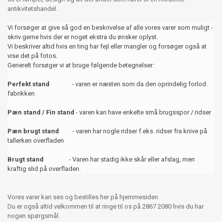
antikvitetshandel.
Vi forsøger at give så god en beskrivelse af alle vores varer som muligt -
skriv gerne hvis der er noget ekstra du ønsker oplyst.
Vi beskriver altid hvis en ting har fejl eller mangler og forsøger også at
vise det på fotos.
Generelt forsøger vi at bruge følgende betegnelser:
Perfekt stand
- varen er næsten som da den oprindelig forlod
fabrikken
Pæn stand / Fin stand
- varen kan have enkelte små brugsspor / ridser
Pæn brugt stand
- varen har nogle ridser f.eks. ridser fra knive på
tallerken overfladen
Brugt stand
- Varen har stadig ikke skår eller afslag, men
kraftig slid på overfladen.
Vores varer kan ses og bestilles her på hjemmesiden.
Du er også altid velkommen til at ringe til os på 2867 2080 hvis du har
nogen spørgsmål.