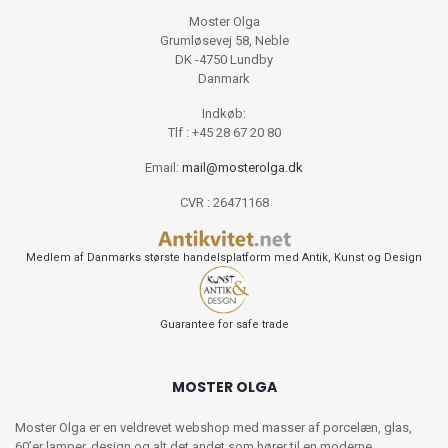
Moster Olga
Grumløsevej 58, Neble
DK -4750 Lundby
Danmark
Indkøb:
Tlf : +45 28 67 20 80
Email:
mail@mosterolga.dk
CVR : 26471168
Medlem af Danmarks største handelsplatform med Antik, Kunst og Design
Guarantee for safe trade
MOSTER OLGA
Moster Olga er en veldrevet webshop med masser af porcelæn, glas,
60’er lamper, design og alt det andet som hører til en moderne