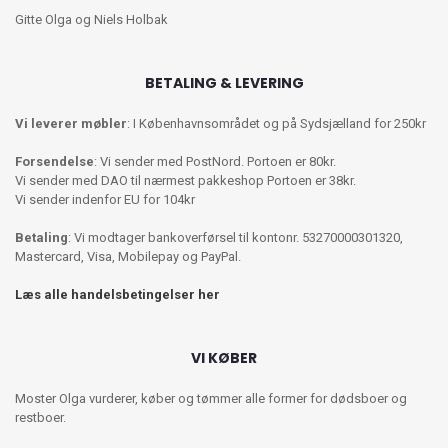
Gitte Olga og Niels Holbak
BETALING & LEVERING
Vi leverer møbler
: I Københavnsområdet og på Sydsjælland for 250kr
Forsendelse
: Vi sender med PostNord. Portoen er 80kr.
Vi sender med DAO til nærmest pakkeshop Portoen er 38kr.
Vi sender indenfor EU for 104kr
Betaling
: Vi modtager bankoverførsel til kontonr. 53270000301320,
Mastercard, Visa, Mobilepay og PayPal.
Læs alle handelsbetingelser her
VI KØBER
Moster Olga vurderer, køber og tømmer alle former for dødsboer og
restboer.