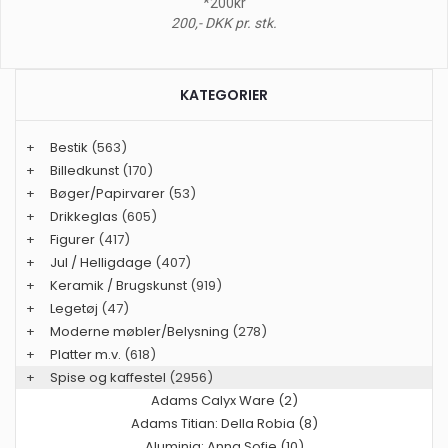
*200kr
200,- DKK pr. stk.
KATEGORIER
+
Bestik
(563)
+
Billedkunst
(170)
+
Bøger/Papirvarer
(53)
+
Drikkeglas
(605)
+
Figurer
(417)
+
Jul / Helligdage
(407)
+
Keramik / Brugskunst
(919)
+
Legetøj
(47)
+
Moderne møbler/Belysning
(278)
+
Platter m.v.
(618)
+
Spise og kaffestel
(2956)
Adams Calyx Ware (2)
Adams Titian: Della Robia (8)
Aluminia: Anna Sofie (10)