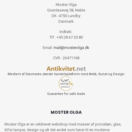
Moster Olga
Grumløsevej 58, Neble
DK -4750 Lundby
Danmark
Indkøb:
Tlf : +45 28 67 20 80
Email:
mail@mosterolga.dk
CVR : 26471168
Medlem af Danmarks største handelsplatform med Antik, Kunst og Design
Guarantee for safe trade
MOSTER OLGA
Moster Olga er en veldrevet webshop med masser af porcelæn, glas,
60’er lamper, design og alt det andet som hører til en moderne