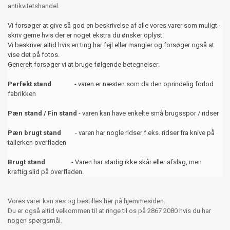
antikvitetshandel.
Vi forsøger at give så god en beskrivelse af alle vores varer som muligt -
skriv gerne hvis der er noget ekstra du ønsker oplyst.
Vi beskriver altid hvis en ting har fejl eller mangler og forsøger også at
vise det på fotos.
Generelt forsøger vi at bruge følgende betegnelser:
Perfekt stand
- varen er næsten som da den oprindelig forlod
fabrikken
Pæn stand / Fin stand
- varen kan have enkelte små brugsspor / ridser
Pæn brugt stand
- varen har nogle ridser f.eks. ridser fra knive på
tallerken overfladen
Brugt stand
- Varen har stadig ikke skår eller afslag, men
kraftig slid på overfladen.
Vores varer kan ses og bestilles her på hjemmesiden.
Du er også altid velkommen til at ringe til os på 2867 2080 hvis du har
nogen spørgsmål.