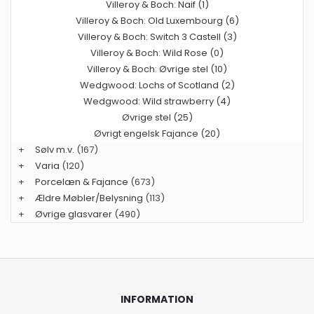
Villeroy & Boch: Naif (1)
Villeroy & Boch: Old Luxembourg (6)
Villeroy & Boch: Switch 3 Castell (3)
Villeroy & Boch: Wild Rose (0)
Villeroy & Boch: Øvrige stel (10)
Wedgwood: Lochs of Scotland (2)
Wedgwood: Wild strawberry (4)
Øvrige stel (25)
Øvrigt engelsk Fajance (20)
+
Sølv m.v.
(167)
+
Varia
(120)
+
Porcelæn & Fajance
(673)
+
Ældre Møbler/Belysning
(113)
+
Øvrige glasvarer
(490)
INFORMATION