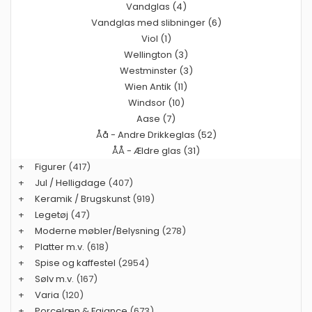
Vandglas (4)
Vandglas med slibninger (6)
Viol (1)
Wellington (3)
Westminster (3)
Wien Antik (11)
Windsor (10)
Aase (7)
Åå - Andre Drikkeglas (52)
ÅÅ - Ældre glas (31)
+
Figurer
(417)
+
Jul / Helligdage
(407)
+
Keramik / Brugskunst
(919)
+
Legetøj
(47)
+
Moderne møbler/Belysning
(278)
+
Platter m.v.
(618)
+
Spise og kaffestel
(2954)
+
Sølv m.v.
(167)
+
Varia
(120)
+
Porcelæn & Fajance
(673)