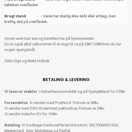
tallerken overfladen
Brugt stand
- Varen har stadig ikke skår eller afslag, men
kraftig slid på overfladen.
Vores varer kan ses og bestilles her på hjemmesiden.
Du er også altid velkommen til at ringe til os på 2867 2080 hvis du har
nogen spørgsmål.
Gitte Olga og Niels Holbak
BETALING & LEVERING
Vi leverer møbler
: I Københavnsområdet og på Sydsjælland for 250kr
Forsendelse
: Vi sender med PostNord. Portoen er 80kr.
Vi sender med DAO til nærmest pakkeshop Portoen er 38kr.
Vi sender indenfor EU for 104kr
Betaling
: Vi modtager bankoverførsel til kontonr. 53270000301320,
Mastercard, Visa, Mobilepay og PayPal.