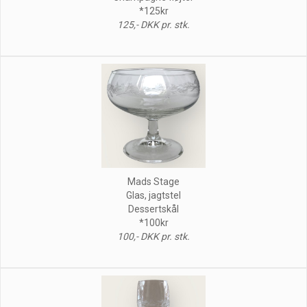
*125kr
125,- DKK pr. stk.
Mads Stage
Glas, jagtstel
Dessertskål
*100kr
100,- DKK pr. stk.