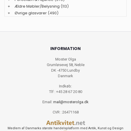
+
Ældre Møbler/Belysning
(113)
+
Øvrige glasvarer
(490)
INFORMATION
Moster Olga
Grumløsevej 58, Neble
DK -4750 Lundby
Danmark
Indkøb:
Tlf : +45 28 67 20 80
Email:
mail@mosterolga.dk
CVR : 26471168
Medlem af Danmarks største handelsplatform med Antik, Kunst og Design