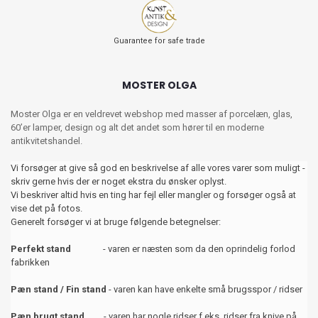
Guarantee for safe trade
MOSTER OLGA
Moster Olga er en veldrevet webshop med masser af porcelæn, glas,
60’er lamper, design og alt det andet som hører til en moderne
antikvitetshandel.
Vi forsøger at give så god en beskrivelse af alle vores varer som muligt -
skriv gerne hvis der er noget ekstra du ønsker oplyst.
Vi beskriver altid hvis en ting har fejl eller mangler og forsøger også at
vise det på fotos.
Generelt forsøger vi at bruge følgende betegnelser:
Perfekt stand
- varen er næsten som da den oprindelig forlod
fabrikken
Pæn stand / Fin stand
- varen kan have enkelte små brugsspor / ridser
Pæn brugt stand
- varen har nogle ridser f.eks. ridser fra knive på