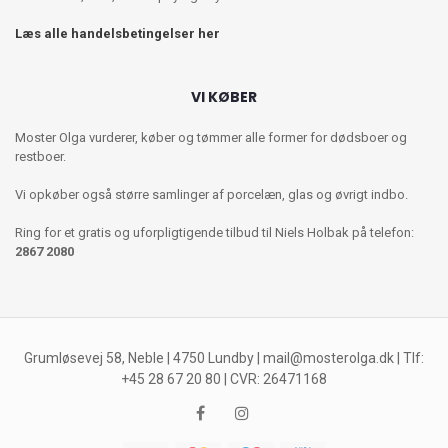
Læs alle handelsbetingelser her
VI KØBER
Moster Olga vurderer, køber og tømmer alle former for dødsboer og
restboer.
Vi opkøber også større samlinger af porcelæn, glas og øvrigt indbo.
Ring for et gratis og uforpligtigende tilbud til Niels Holbak på telefon:
2867 2080
Grumløsevej 58, Neble | 4750 Lundby |
mail@mosterolga.dk
| Tlf:
+45 28 67 20 80 | CVR: 26471168