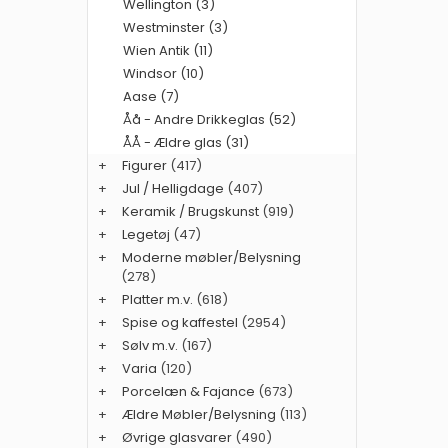
Wellington (3)
Westminster (3)
Wien Antik (11)
Windsor (10)
Aase (7)
Åå - Andre Drikkeglas (52)
ÅÅ - Ældre glas (31)
+
Figurer
(417)
+
Jul / Helligdage
(407)
+
Keramik / Brugskunst
(919)
+
Legetøj
(47)
+
Moderne møbler/Belysning
(278)
+
Platter m.v.
(618)
+
Spise og kaffestel
(2954)
+
Sølv m.v.
(167)
+
Varia
(120)
+
Porcelæn & Fajance
(673)
+
Ældre Møbler/Belysning
(113)
+
Øvrige glasvarer
(490)