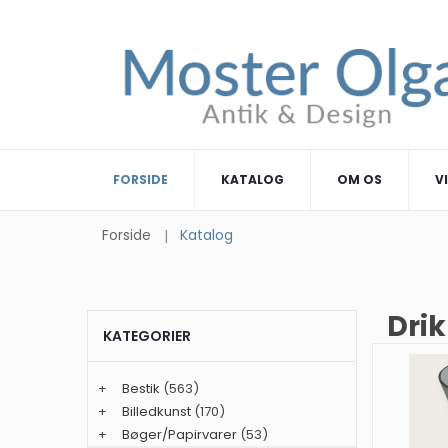
FORSIDE
KATALOG
OM OS
V
Forside
Katalog
Dri
KATEGORIER
+
Bestik
(563)
+
Billedkunst
(170)
+
Bøger/Papirvarer
(53)