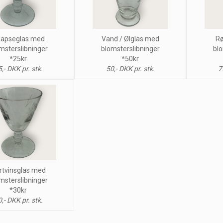
apseglas med
Vand / Ølglas med
Rø
msterslibninger
blomsterslibninger
blo
*25kr
*50kr
,- DKK pr. stk.
50,- DKK pr. stk.
7
rtvinsglas med
msterslibninger
*30kr
,- DKK pr. stk.