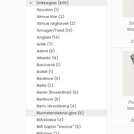
+
Drikkeglas
(605)
Absalon (1)
Almue klar (2)
Almue røgfarvet (2)
Sn
blo
Amager/Twist (13)
Anglais (14)
25
Antik (7)
Astrid (5)
Atlantic (9)
Baccarat (1)
Ballet (1)
Beatrice (0)
Bella (3)
Berlin (Rosenthal) (6)
Berlinois (6)
Po
Bern, Hirschberg (4)
blo
Blomsterslebne glas (5)
Blå klokke (4)
30
Blå Saphir "Venice" (5)
Blå time (2)