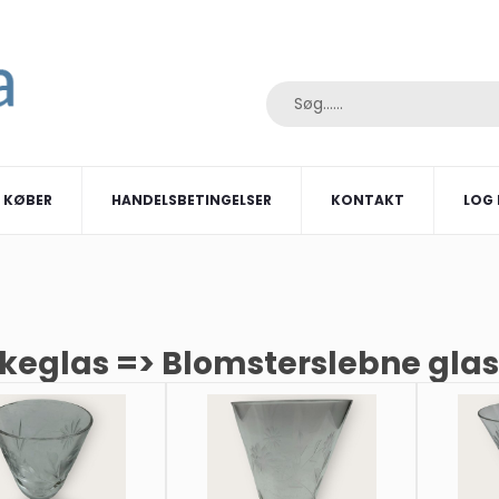
I KØBER
HANDELSBETINGELSER
KONTAKT
LOG 
kkeglas => Blomsterslebne glas