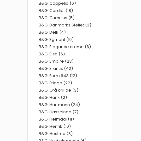
B&G: Coppelia (6)
B&G: Cordial (18)
B&G: Cumulus (5)
B&G: Danmarks Stellet (3)
B&G: Delfi (4)
B&G: Egmont (10)
B&G: Elegance creme (6)
B&G: Elsa (6)
B&G: Empire (23)
B&G: Erantis (42)
B&G: Form 643 (12)
B&G: Frigga (22)
B&G: Grå orkide (3)
B&G: Hank (2)
B&G: Hartmann (24)
B&G: Hasselnød (7)
B&G: Heimdal (11)
B&G: Henrik (10)
B&G: Hostrup (8)
B&G: Hvid elegance (6)