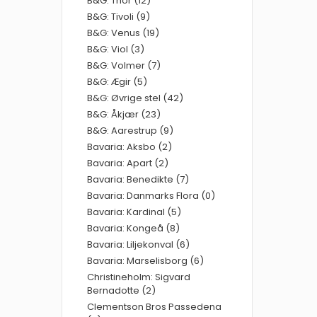
B&G: Thor (12)
B&G: Tivoli (9)
B&G: Venus (19)
B&G: Viol (3)
B&G: Volmer (7)
B&G: Ægir (5)
B&G: Øvrige stel (42)
B&G: Åkjær (23)
B&G: Aarestrup (9)
Bavaria: Aksbo (2)
Bavaria: Apart (2)
Bavaria: Benedikte (7)
Bavaria: Danmarks Flora (0)
Bavaria: Kardinal (5)
Bavaria: Kongeå (8)
Bavaria: Liljekonval (6)
Bavaria: Marselisborg (6)
Christineholm: Sigvard
Bernadotte (2)
Clementson Bros Passedena