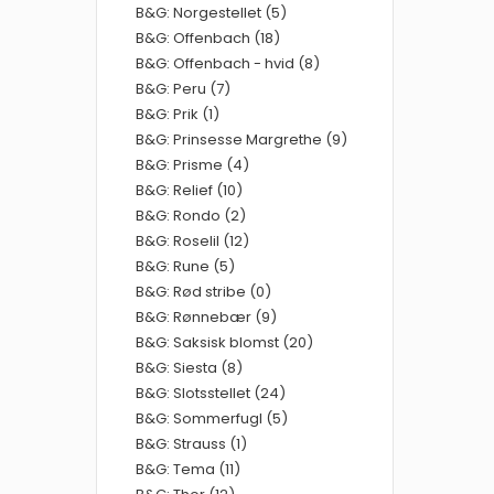
B&G: Norgestellet (5)
B&G: Offenbach (18)
B&G: Offenbach - hvid (8)
B&G: Peru (7)
B&G: Prik (1)
B&G: Prinsesse Margrethe (9)
B&G: Prisme (4)
B&G: Relief (10)
B&G: Rondo (2)
B&G: Roselil (12)
B&G: Rune (5)
B&G: Rød stribe (0)
B&G: Rønnebær (9)
B&G: Saksisk blomst (20)
B&G: Siesta (8)
B&G: Slotsstellet (24)
B&G: Sommerfugl (5)
B&G: Strauss (1)
B&G: Tema (11)