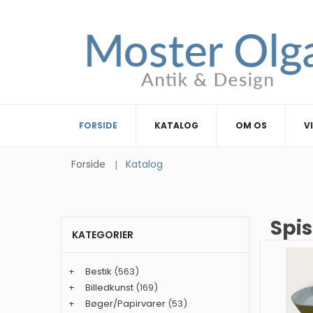
FORSIDE
KATALOG
OM OS
V
Forside
Katalog
Spis
KATEGORIER
+
Bestik
(563)
+
Billedkunst
(169)
+
Bøger/Papirvarer
(53)