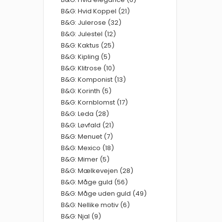
B&G: Hvid Koppel (21)
B&G: Julerose (32)
B&G: Julestel (12)
B&G: Kaktus (25)
B&G: Kipling (5)
B&G: Klitrose (10)
B&G: Komponist (13)
B&G: Korinth (5)
B&G: Kornblomst (17)
B&G: Leda (28)
B&G: Løvfald (21)
B&G: Menuet (7)
B&G: Mexico (18)
B&G: Mimer (5)
B&G: Mælkevejen (28)
B&G: Måge guld (56)
B&G: Måge uden guld (49)
B&G: Nellike motiv (6)
B&G: Njal (9)