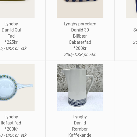
Lyngby
Lyngby porcelæn
Danild Gul
Danild 30
S
Fad
Blåbær
*225kr
Cabaretfad
35
5,- DKK pr. stk.
*200kr
200,- DKK pr. stk.
Lyngby
Lyngby
Ildfast fad
Danild
*200Kr
Romber
0,- DKK pr. stk.
Kaffekande