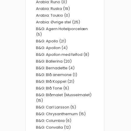
Arabia: Runo (0)
Arabia: Ruska (19)
Arabia: Toukio (0)
Arabia: Øvrige stel (25)
B&G: Agern Hotelporcelæn
(5)
B&G: Apollo (21)
B&G: Apollon (4)
B&G: Apollon med følfod (8)
B&G: Ballerina (20)
B&G: Bernadette (4)
B&G: Blå anemone (1)
B&G: Blå Koppel (21)
B&G: Blå Tone (6)
B&G: Blåmalet (Musselmalet)
(15)
B&G: Carl Larsson (5)
B&G: Chrysanthemum (15)
B&G: Columbia (6)
B&G: Convalla (12)