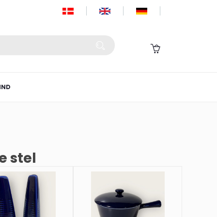
IND
e stel