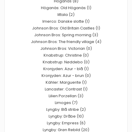
Höganäs (8)
Höganäs: Old Höganäs (1)
Iittala (2)
Imerco: Danske slotte (1)
Johnson Bros: Old Britain Castles (1)
Johnson Bros: Spring morning (3)
Johnson Bros: The friendly village (4)
Johnson Bros: Victorian (0)
Knabstrup: Christine (0)
Knabstrup: Nøddebo (0)
Kronjyden: Azur - blå (1)
Kronjyden: Azur - brun (0)
Kähler: Marguerite (1)
Lancaster: Contrast (1)
Lilien Porzellan (3)
Limoges (7)
Lyngby: Blå stribe (2)
Lyngby: Dråbe (10)
Lyngby: Empress (6)
Lyngby: Grøn Rebild (20)