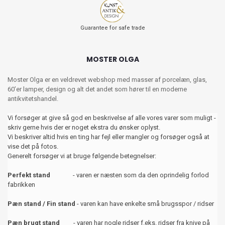
Guarantee for safe trade
MOSTER OLGA
Moster Olga er en veldrevet webshop med masser af porcelæn, glas,
60’er lamper, design og alt det andet som hører til en moderne
antikvitetshandel.
Vi forsøger at give så god en beskrivelse af alle vores varer som muligt -
skriv gerne hvis der er noget ekstra du ønsker oplyst.
Vi beskriver altid hvis en ting har fejl eller mangler og forsøger også at
vise det på fotos.
Generelt forsøger vi at bruge følgende betegnelser:
Perfekt stand
- varen er næsten som da den oprindelig forlod
fabrikken
Pæn stand / Fin stand
- varen kan have enkelte små brugsspor / ridser
Pæn brugt stand
- varen har nogle ridser f.eks. ridser fra knive på