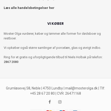
Læs alle handelsbetingelser her
VI KØBER
Moster Olga vurderer, køber og tømmer alle former for dødsboer og
restboer.
Vi opkøber også større samlinger af porcelæn, glas og øvrigt indbo.
Ring for et gratis og uforpligtigende tilbud til Niels Holbak på telefon:
2867 2080
Grumløsevej 58, Neble | 4750 Lundby |
mail@mosterolga.dk
| Tlf:
+45 28 67 20 80 | CVR: 26471168