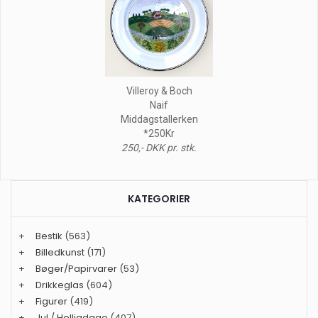
Villeroy & Boch
Naif
Middagstallerken
*250Kr
250,- DKK pr. stk.
KATEGORIER
+
Bestik
(563)
+
Billedkunst
(171)
+
Bøger/Papirvarer
(53)
+
Drikkeglas
(604)
+
Figurer
(419)
+
Jul / Helligdage
(407)