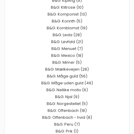
B&G: Kipling (5)
B&G: Klitrose (10)
B&G: Komponist (13)
B&G: Korinth (5)
B&G: Kornblomst (19)
B&G: Leda (28)
B&G: Løvfald (21)
B&G: Menuet (7)
B&G: Mexico (18)
B&G: Mimer (5)
B&G: Mælkevejen (28)
B&G: Måge guld (56)
B&G: Måge uden guld (49)
B&G: Nellike motiv (6)
B&G: Njal (9)
B&G: Norgestellet (5)
B&G: Offenbach (18)
B&G: Offenbach - hvid (8)
B&G: Peru (7)
B&G: Prik (1)