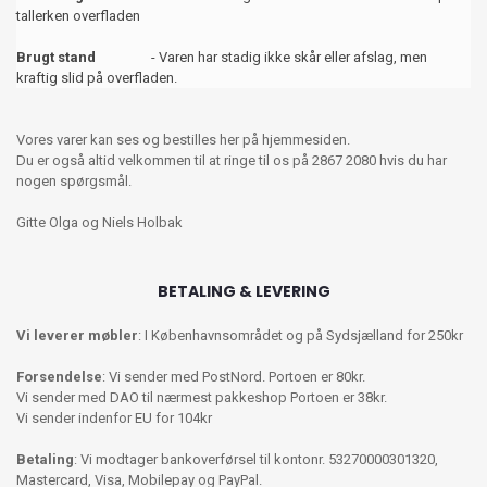
tallerken overfladen
Brugt stand
- Varen har stadig ikke skår eller afslag, men
kraftig slid på overfladen.
Vores varer kan ses og bestilles her på hjemmesiden.
Du er også altid velkommen til at ringe til os på 2867 2080 hvis du har
nogen spørgsmål.
Gitte Olga og Niels Holbak
BETALING & LEVERING
Vi leverer møbler
: I Københavnsområdet og på Sydsjælland for 250kr
Forsendelse
: Vi sender med PostNord. Portoen er 80kr.
Vi sender med DAO til nærmest pakkeshop Portoen er 38kr.
Vi sender indenfor EU for 104kr
Betaling
: Vi modtager bankoverførsel til kontonr. 53270000301320,
Mastercard, Visa, Mobilepay og PayPal.