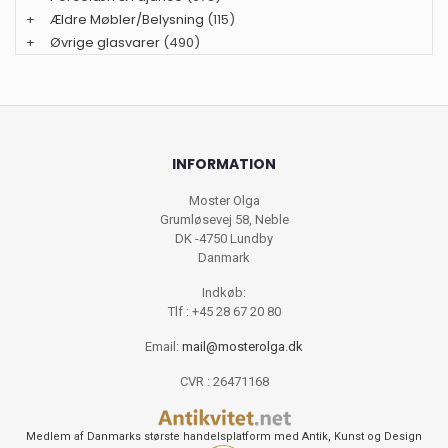
+
Ældre Møbler/Belysning
(115)
+
Øvrige glasvarer
(490)
INFORMATION
Moster Olga
Grumløsevej 58, Neble
DK -4750 Lundby
Danmark
Indkøb:
Tlf : +45 28 67 20 80
Email:
mail@mosterolga.dk
CVR : 26471168
Medlem af Danmarks største handelsplatform med Antik, Kunst og Design