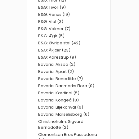
B&G: Thor (12)
B&G: Tivoli (9)
B&G: Venus (19)
B&G: Viol (3)
B&G: Volmer (7)
B&G: Ægir (5)
B&G: Øvrige stel (42)
B&G: Åkjær (23)
B&G: Aarestrup (9)
Bavaria: Aksbo (2)
Bavaria: Apart (2)
Bavaria: Benedikte (7)
Bavaria: Danmarks Flora (0)
Bavaria: Kardinal (5)
Bavaria: Kongeå (8)
Bavaria: Liljekonval (6)
Bavaria: Marselisborg (6)
Christineholm: Sigvard
Bernadotte (2)
Clementson Bros Passedena