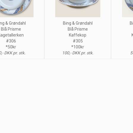
ng & Grøndahl
Bing & Grøndahl
B
Blå Prisme
Blå Prisme
agetallerken
Kaffekop
#306
#305
*50kr
*100kr
,- DKK pr. stk.
100,- DKK pr. stk.
5