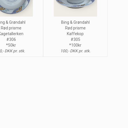
ing & Grøndahl
Bing & Grøndahl
Rød prisme
Rød prisme
Kagetallerken
Kaffekop
#306
#305
*50kr
*100kr
0,- DKK pr. stk.
100,- DKK pr. stk.