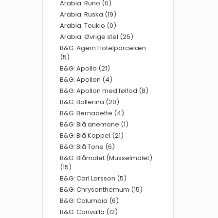
Arabia: Runo (0)
Arabia: Ruska (19)
Arabia: Toukio (0)
Arabia: Øvrige stel (25)
B&G: Agern Hotelporcelæn
(5)
B&G: Apollo (21)
B&G: Apollon (4)
B&G: Apollon med følfod (8)
B&G: Ballerina (20)
B&G: Bernadette (4)
B&G: Blå anemone (1)
B&G: Blå Koppel (21)
B&G: Blå Tone (6)
B&G: Blåmalet (Musselmalet)
(15)
B&G: Carl Larsson (5)
B&G: Chrysanthemum (15)
B&G: Columbia (6)
B&G: Convalla (12)