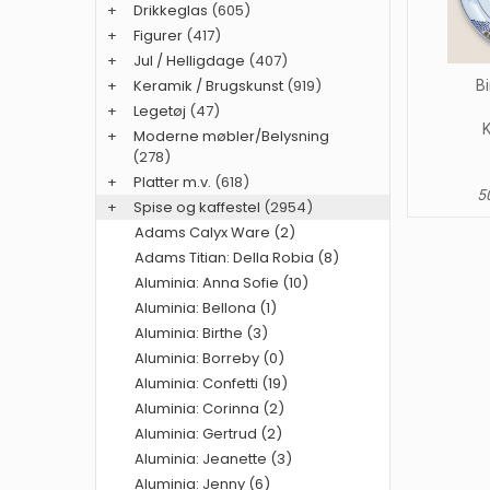
+
Drikkeglas
(605)
+
Figurer
(417)
+
Jul / Helligdage
(407)
+
Keramik / Brugskunst
(919)
Bi
+
Legetøj
(47)
K
+
Moderne møbler/Belysning
(278)
+
Platter m.v.
(618)
50
+
Spise og kaffestel
(2954)
Adams Calyx Ware (2)
Adams Titian: Della Robia (8)
Aluminia: Anna Sofie (10)
Aluminia: Bellona (1)
Aluminia: Birthe (3)
Aluminia: Borreby (0)
Aluminia: Confetti (19)
Aluminia: Corinna (2)
Aluminia: Gertrud (2)
Aluminia: Jeanette (3)
Aluminia: Jenny (6)