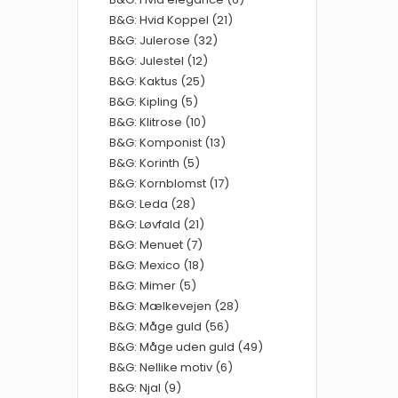
B&G: Hvid Koppel (21)
B&G: Julerose (32)
B&G: Julestel (12)
B&G: Kaktus (25)
B&G: Kipling (5)
B&G: Klitrose (10)
B&G: Komponist (13)
B&G: Korinth (5)
B&G: Kornblomst (17)
B&G: Leda (28)
B&G: Løvfald (21)
B&G: Menuet (7)
B&G: Mexico (18)
B&G: Mimer (5)
B&G: Mælkevejen (28)
B&G: Måge guld (56)
B&G: Måge uden guld (49)
B&G: Nellike motiv (6)
B&G: Njal (9)