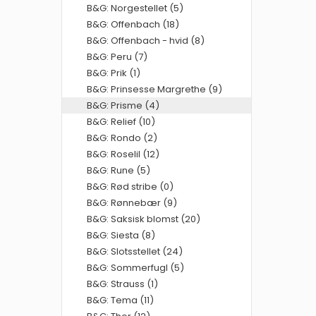
B&G: Norgestellet (5)
B&G: Offenbach (18)
B&G: Offenbach - hvid (8)
B&G: Peru (7)
B&G: Prik (1)
B&G: Prinsesse Margrethe (9)
B&G: Prisme (4)
B&G: Relief (10)
B&G: Rondo (2)
B&G: Roselil (12)
B&G: Rune (5)
B&G: Rød stribe (0)
B&G: Rønnebær (9)
B&G: Saksisk blomst (20)
B&G: Siesta (8)
B&G: Slotsstellet (24)
B&G: Sommerfugl (5)
B&G: Strauss (1)
B&G: Tema (11)