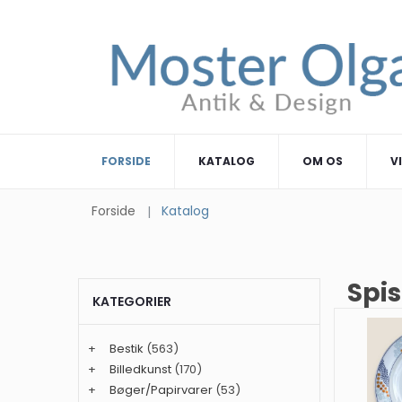
FORSIDE
KATALOG
OM OS
V
Forside
Katalog
Spis
KATEGORIER
+
Bestik
(563)
+
Billedkunst
(170)
+
Bøger/Papirvarer
(53)