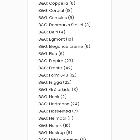
B&G: Coppelia (6)
B&G: Cordial (18)
B&G: Cumulus (5)
B&G: Danmarks Stellet (3)
B&G: Delfi (4)
B&G: Egmont (10)
B&G: Elegance creme (6)
B&G: Elsa (6)
B&G: Empire (23)
B&G: Erantis (42)
B&G: Form 643 (12)
B&G: Frigga (22)
B&G: Grå orkide (3)
B&G: Hank (2)
B&G: Hartmann (24)
B&G: Hasselnød (7)
B&G: Heimdal (11)
B&G: Henrik (10)
B&G: Hostrup (8)
B&G: Hvid elegance (6)