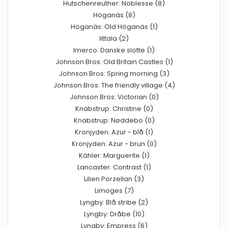
Hutschenreuther: Noblesse (8)
Höganäs (8)
Höganäs: Old Höganäs (1)
Iittala (2)
Imerco: Danske slotte (1)
Johnson Bros: Old Britain Castles (1)
Johnson Bros: Spring morning (3)
Johnson Bros: The friendly village (4)
Johnson Bros: Victorian (0)
Knabstrup: Christine (0)
Knabstrup: Nøddebo (0)
Kronjyden: Azur - blå (1)
Kronjyden: Azur - brun (0)
Kähler: Marguerite (1)
Lancaster: Contrast (1)
Lilien Porzellan (3)
Limoges (7)
Lyngby: Blå stribe (2)
Lyngby: Dråbe (10)
Lyngby: Empress (6)