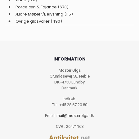
+
Porcelæn & Fajance
(673)
+
Ældre Møbler/Belysning
(115)
+
Øvrige glasvarer
(490)
INFORMATION
Moster Olga
Grumløsevej 58, Neble
DK -4750 Lundby
Danmark
Indkøb:
Tlf : +45 28 67 20 80
Email:
mail@mosterolga.dk
CVR : 26471168