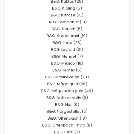
B&G: Kaktus (25)
B&G: Kipling (5)
B&G: Klitrose (10)
B&G: Komponist (13)
B&G: Korinth (5)
B&G: Kornblomst (19)
B&G: Leda (28)
B&G: Løvfald (21)
B&G: Menuet (7)
B&G: Mexico (18)
B&G: Mimer (5)
B&G: Mælkevejen (28)
B&G: Måge guld (56)
B&G: Måge uden guld (49)
B&G: Nellike motiv (6)
B&G: Njal (9)
B&G: Norgestellet (5)
B&G: Offenbach (18)
B&G: Offenbach - hvid (8)
B&G: Peru (7)