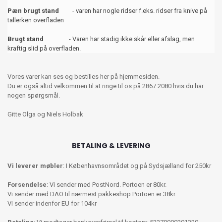
Pæn brugt stand
- varen har nogle ridser f.eks. ridser fra knive på
tallerken overfladen
Brugt stand
- Varen har stadig ikke skår eller afslag, men
kraftig slid på overfladen.
Vores varer kan ses og bestilles her på hjemmesiden.
Du er også altid velkommen til at ringe til os på 2867 2080 hvis du har
nogen spørgsmål.
Gitte Olga og Niels Holbak
BETALING & LEVERING
Vi leverer møbler
: I Københavnsområdet og på Sydsjælland for 250kr
Forsendelse
: Vi sender med PostNord. Portoen er 80kr.
Vi sender med DAO til nærmest pakkeshop Portoen er 38kr.
Vi sender indenfor EU for 104kr