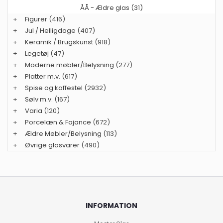
ÅÅ - Ældre glas (31)
+
Figurer
(416)
+
Jul / Helligdage
(407)
+
Keramik / Brugskunst
(918)
+
Legetøj
(47)
+
Moderne møbler/Belysning
(277)
+
Platter m.v.
(617)
+
Spise og kaffestel
(2932)
+
Sølv m.v.
(167)
+
Varia
(120)
+
Porcelæn & Fajance
(672)
+
Ældre Møbler/Belysning
(113)
+
Øvrige glasvarer
(490)
INFORMATION