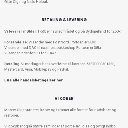
Gitte Olga og Niels Holbak
BETALING & LEVERING
Vi leverer møbler
: I Københavnsområdet og på Sydsjælland for 250kr
Forsendelse
: Vi sender med PostNord. Portoen er 80kr.
Vi sender med DAO til nærmest pakkeshop Portoen er 38kr.
Vi sender indenfor EU for 104kr
Betaling
: Vi modtager bankoverførsel til kontonr. 53270000301320,
Mastercard, Visa, Mobilepay og PayPal.
Læs alle handelsbetingelser her
VI KØBER
Moster Olga vurderer, køber og tømmer alle former for dødsboer og
restboer.
Vi opkøber også større samlinger af porcelæn, glas og øvrigt indbo.