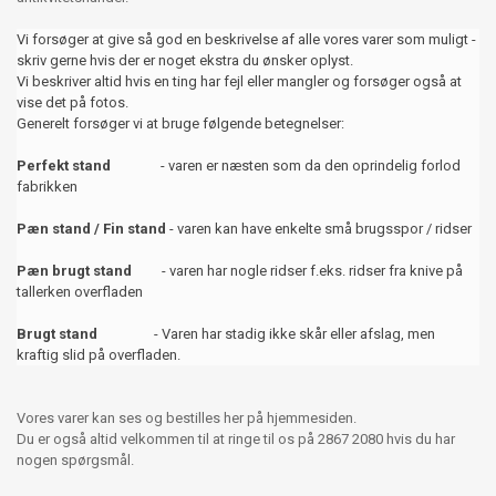
Vi forsøger at give så god en beskrivelse af alle vores varer som muligt -
skriv gerne hvis der er noget ekstra du ønsker oplyst.
Vi beskriver altid hvis en ting har fejl eller mangler og forsøger også at
vise det på fotos.
Generelt forsøger vi at bruge følgende betegnelser:
Perfekt stand
- varen er næsten som da den oprindelig forlod
fabrikken
Pæn stand / Fin stand
- varen kan have enkelte små brugsspor / ridser
Pæn brugt stand
- varen har nogle ridser f.eks. ridser fra knive på
tallerken overfladen
Brugt stand
- Varen har stadig ikke skår eller afslag, men
kraftig slid på overfladen.
Vores varer kan ses og bestilles her på hjemmesiden.
Du er også altid velkommen til at ringe til os på 2867 2080 hvis du har
nogen spørgsmål.