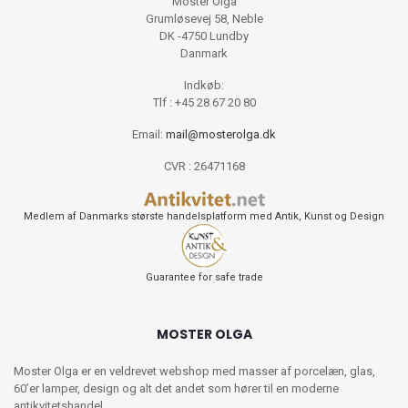
Moster Olga
Grumløsevej 58, Neble
DK -4750 Lundby
Danmark
Indkøb:
Tlf : +45 28 67 20 80
Email:
mail@mosterolga.dk
CVR : 26471168
Medlem af Danmarks største handelsplatform med Antik, Kunst og Design
Guarantee for safe trade
MOSTER OLGA
Moster Olga er en veldrevet webshop med masser af porcelæn, glas,
60’er lamper, design og alt det andet som hører til en moderne
antikvitetshandel.