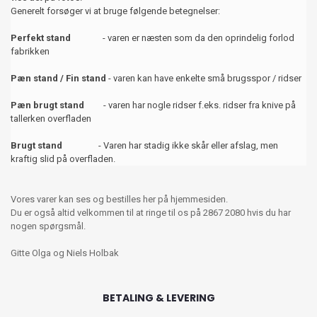
Generelt forsøger vi at bruge følgende betegnelser:
Perfekt stand
- varen er næsten som da den oprindelig forlod
fabrikken
Pæn stand / Fin stand
- varen kan have enkelte små brugsspor / ridser
Pæn brugt stand
- varen har nogle ridser f.eks. ridser fra knive på
tallerken overfladen
Brugt stand
- Varen har stadig ikke skår eller afslag, men
kraftig slid på overfladen.
Vores varer kan ses og bestilles her på hjemmesiden.
Du er også altid velkommen til at ringe til os på 2867 2080 hvis du har
nogen spørgsmål.
Gitte Olga og Niels Holbak
BETALING & LEVERING