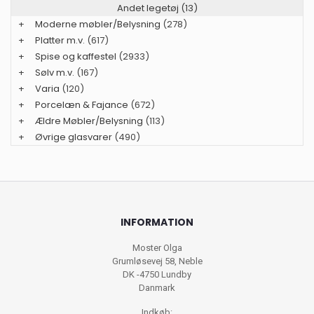
Andet legetøj (13)
+
Moderne møbler/Belysning
(278)
+
Platter m.v.
(617)
+
Spise og kaffestel
(2933)
+
Sølv m.v.
(167)
+
Varia
(120)
+
Porcelæn & Fajance
(672)
+
Ældre Møbler/Belysning
(113)
+
Øvrige glasvarer
(490)
INFORMATION
Moster Olga
Grumløsevej 58, Neble
DK -4750 Lundby
Danmark
Indkøb: