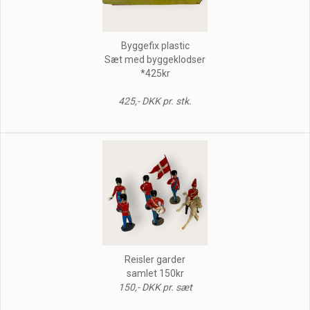
Byggefix plastic
Sæt med byggeklodser
*425kr
425,- DKK pr. stk.
Reisler garder
samlet 150kr
150,- DKK pr. sæt