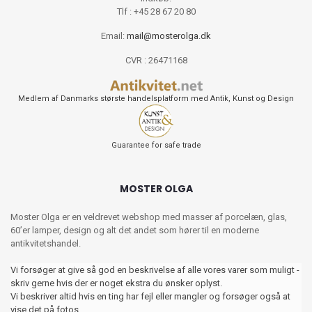
Tlf : +45 28 67 20 80
Email:
mail@mosterolga.dk
CVR : 26471168
Medlem af Danmarks største handelsplatform med Antik, Kunst og Design
Guarantee for safe trade
MOSTER OLGA
Moster Olga er en veldrevet webshop med masser af porcelæn, glas,
60’er lamper, design og alt det andet som hører til en moderne
antikvitetshandel.
Vi forsøger at give så god en beskrivelse af alle vores varer som muligt -
skriv gerne hvis der er noget ekstra du ønsker oplyst.
Vi beskriver altid hvis en ting har fejl eller mangler og forsøger også at
vise det på fotos.