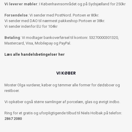
Vi leverer møbler
: I Københavnsområdet og på Sydsjælland for 250kr
Forsendelse
: Vi sender med PostNord. Portoen er 80kr.
Vi sender med DAO til nærmest pakkeshop Portoen er 38kr.
Vi sender indenfor EU for 104kr
Betaling
: Vi modtager bankoverførsel til kontonr. 53270000301320,
Mastercard, Visa, Mobilepay og PayPal.
Læs alle handelsbetingelser her
VI KØBER
Moster Olga vurderer, køber og tømmer alle former for dødsboer og
restboer.
Vi opkøber også større samlinger af porcelæn, glas og øvrigt indbo.
Ring for et gratis og uforpligtigende tilbud til Niels Holbak på telefon:
2867 2080