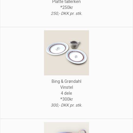
Platte tallerken
*250kr
250,- DKK pr. stk.
Bing & Grøndahl
Vinstel
4 dele
*300kr
300,- DKK pr. stk.