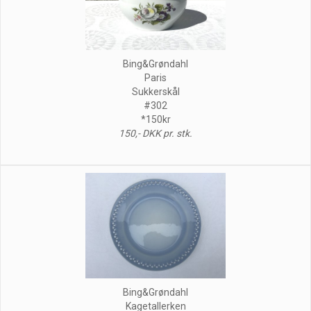
Bing&Grøndahl
Paris
Sukkerskål
#302
*150kr
150,- DKK pr. stk.
Bing&Grøndahl
Kagetallerken