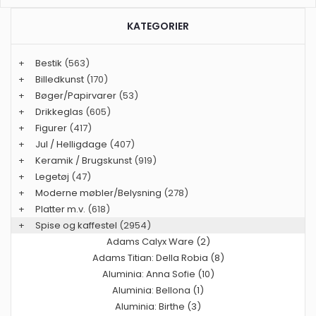
KATEGORIER
+
Bestik
(563)
+
Billedkunst
(170)
+
Bøger/Papirvarer
(53)
+
Drikkeglas
(605)
+
Figurer
(417)
+
Jul / Helligdage
(407)
+
Keramik / Brugskunst
(919)
+
Legetøj
(47)
+
Moderne møbler/Belysning
(278)
+
Platter m.v.
(618)
+
Spise og kaffestel
(2954)
Adams Calyx Ware (2)
Adams Titian: Della Robia (8)
Aluminia: Anna Sofie (10)
Aluminia: Bellona (1)
Aluminia: Birthe (3)