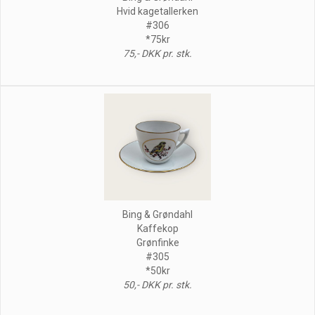
Hvid kagetallerken
#306
*75kr
75,- DKK pr. stk.
Bing & Grøndahl
Kaffekop
Grønfinke
#305
*50kr
50,- DKK pr. stk.