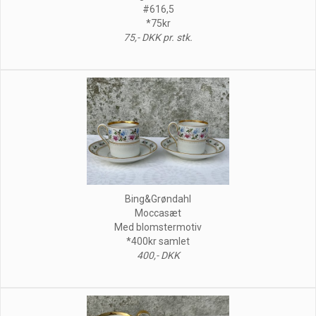
#616,5
*75kr
75,- DKK pr. stk.
Bing&Grøndahl
Moccasæt
Med blomstermotiv
*400kr samlet
400,- DKK