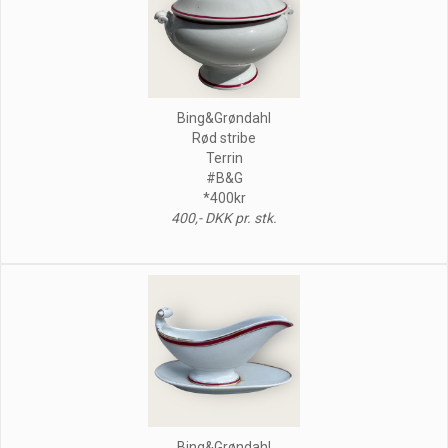
Bing&Grøndahl
Rød stribe
Terrin
#B&G
*400kr
400,- DKK pr. stk.
Bing&Grøndahl