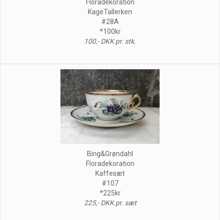
Floradekoration
KageTallerken
#28A
*100kr
100,- DKK pr. stk.
Bing&Grøndahl
Floradekoration
Kaffesæt
#107
*225kr
225,- DKK pr. sæt