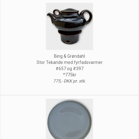
Bing & Grøndahl
Stor Tekande med fyrfadsvarmer
#657 og #397
*775kr
775,- DKK pr. stk.