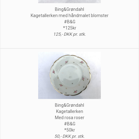
Bing&Grøndahl
Kagetallerken med håndmalet blomster
#B&G
*125kr
125,- DKK pr. stk.
Bing&Grøndahl
Kagetallerken
Med rosa roser
#B&G
*50kr
50,- DKK pr. stk.