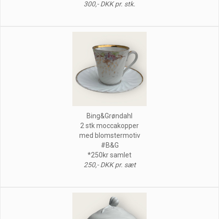
300,- DKK pr. stk.
Bing&Grøndahl
2 stk moccakopper
med blomstermotiv
#B&G
*250kr samlet
250,- DKK pr. sæt