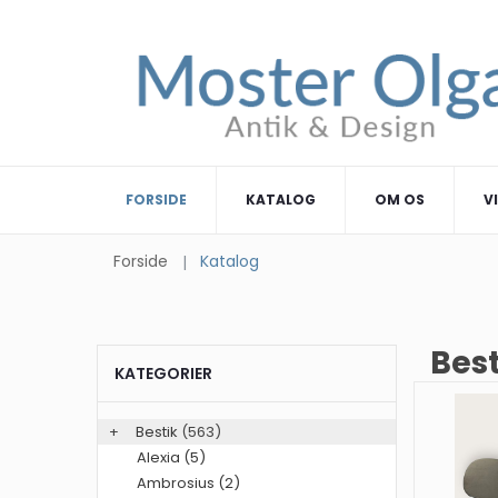
FORSIDE
KATALOG
OM OS
V
Forside
Katalog
Best
KATEGORIER
+
Bestik
(563)
Alexia (5)
Ambrosius (2)