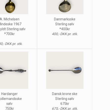
A. Michelsen
Danmarksske
indeske 1967
Sterling sølv
yldt Sterling sølv
*400kr
*700kr
400,- DKK pr. stk.
0,- DKK pr. stk.
Hardanger
Dansk krone ske
pillemandsske
Sterling sølv
sølv
675kr
750kr
675,- DKK pr. stk.