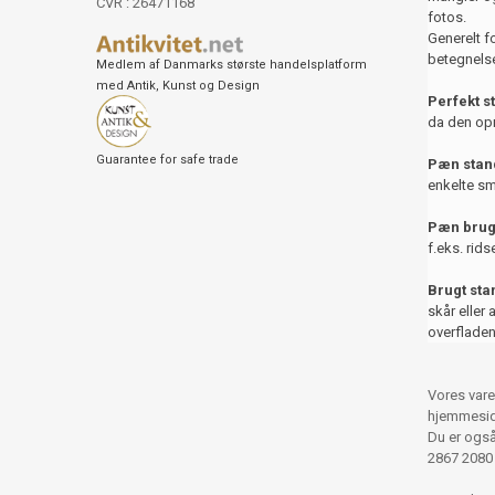
CVR : 26471168
fotos.
Generelt f
betegnelse
Medlem af Danmarks største handelsplatform
med Antik, Kunst og Design
Perfekt s
da den opr
Guarantee for safe trade
Pæn stand
enkelte sm
Pæn brug
f.eks. rids
Brugt st
skår eller 
overfladen
Vores vare
hjemmesid
Du er også 
2867 2080