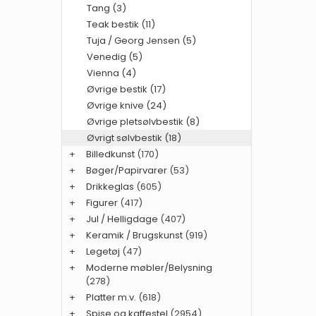
Tang (3)
Teak bestik (11)
Tuja / Georg Jensen (5)
Venedig (5)
Vienna (4)
Øvrige bestik (17)
Øvrige knive (24)
Øvrige pletsølvbestik (8)
Øvrigt sølvbestik (18)
+
Billedkunst
(170)
+
Bøger/Papirvarer
(53)
+
Drikkeglas
(605)
+
Figurer
(417)
+
Jul / Helligdage
(407)
+
Keramik / Brugskunst
(919)
+
Legetøj
(47)
+
Moderne møbler/Belysning
(278)
+
Platter m.v.
(618)
+
Spise og kaffestel
(2954)