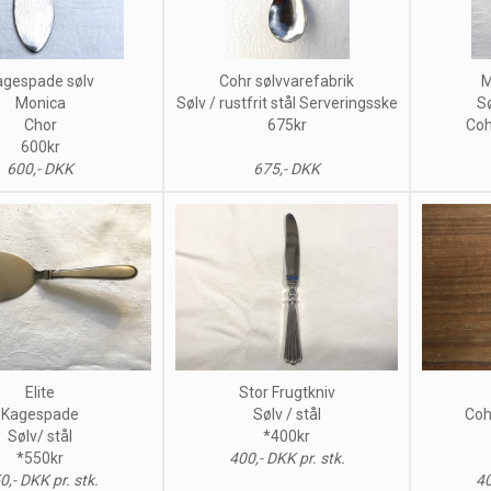
agespade sølv
Cohr sølvvarefabrik
M
Monica
Sølv / rustfrit stål Serveringsske
Sø
Chor
675kr
Coh
600kr
600,- DKK
675,- DKK
Elite
Stor Frugtkniv
Kagespade
Sølv / stål
Coh
Sølv/ stål
*400kr
*550kr
400,- DKK pr. stk.
0,- DKK pr. stk.
40