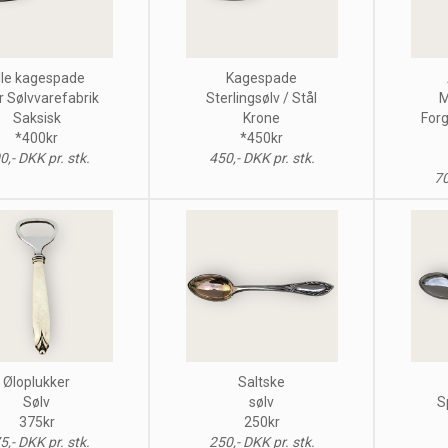
ille kagespade
Kagespade
r Sølvvarefabrik
Sterlingsølv / Stål
M
Saksisk
Krone
Forg
*400kr
*450kr
0,- DKK pr. stk.
450,- DKK pr. stk.
70
Øloplukker
Saltske
Sølv
sølv
S
375kr
250kr
5,- DKK pr. stk.
250,- DKK pr. stk.