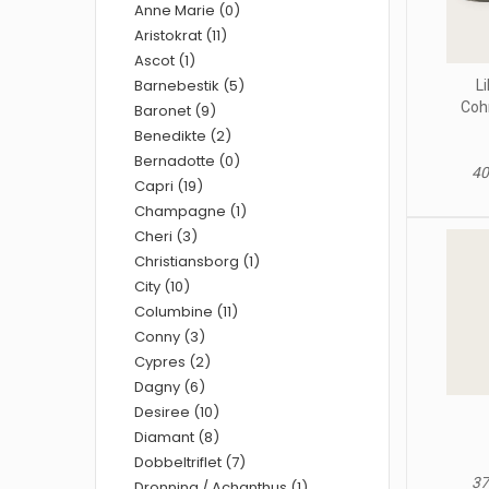
Anne Marie (0)
Aristokrat (11)
Ascot (1)
Barnebestik (5)
L
Coh
Baronet (9)
Benedikte (2)
Bernadotte (0)
40
Capri (19)
Champagne (1)
Cheri (3)
Christiansborg (1)
City (10)
Columbine (11)
Conny (3)
Cypres (2)
Dagny (6)
Desiree (10)
Diamant (8)
Dobbeltriflet (7)
37
Dronning / Achanthus (1)