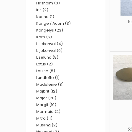
Hirsholm (0)
Iris (2)
Karina (1)
K
Konge / Acorn (3)
Kongelys (23)
Korn (5)
Liliekonval (4)
Liljekonval (0)
Liselund (8)
Lotus (2)
Louise (5)
Lundtofte (1)
Madeleine (8)
Majbrit (12)
Major (20)
Margit (19)
Mermaid (2)
Mitra (11)
Musling (2)
55
National (3)