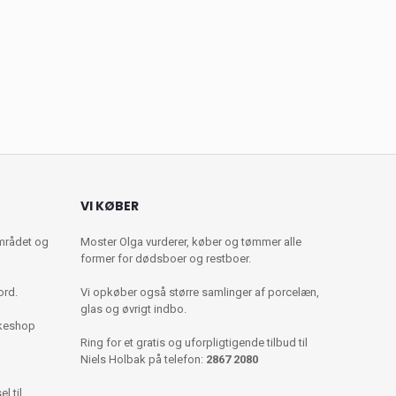
VI KØBER
mrådet og
Moster Olga vurderer, køber og tømmer alle
former for dødsboer og restboer.
ord.
Vi opkøber også større samlinger af porcelæn,
glas og øvrigt indbo.
kkeshop
Ring for et gratis og uforpligtigende tilbud til
Niels Holbak på telefon:
2867 2080
l til