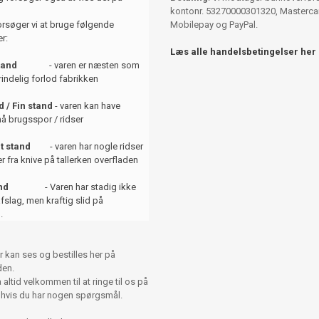
kontonr. 53270000301320, Mastercar
orsøger vi at bruge følgende
Mobilepay og PayPal.
r:
Læs alle handelsbetingelser her
tand
- varen er næsten som
indelig forlod fabrikken
 / Fin stand
- varen kan have
å brugsspor / ridser
t stand
- varen har nogle ridser
er fra knive på tallerken overfladen
and
- Varen har stadig ikke
afslag, men kraftig slid på
.
r kan ses og bestilles her på
en.
altid velkommen til at ringe til os på
 hvis du har nogen spørgsmål.