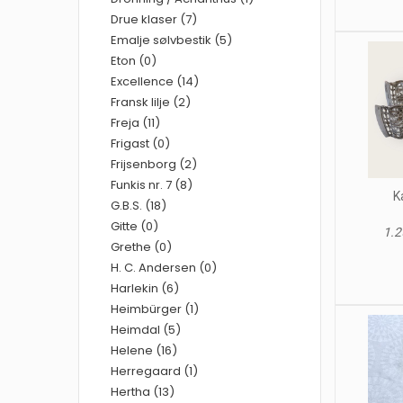
Drue klaser (7)
Emalje sølvbestik (5)
Eton (0)
Excellence (14)
Fransk lilje (2)
Freja (11)
Frigast (0)
Frijsenborg (2)
Funkis nr. 7 (8)
K
G.B.S. (18)
Gitte (0)
1.2
Grethe (0)
H. C. Andersen (0)
Harlekin (6)
Heimbürger (1)
Heimdal (5)
Helene (16)
Herregaard (1)
Hertha (13)