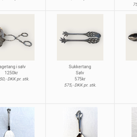
75
agetang i sølv
Sukkertang
1250kr
Sølv
50,- DKK pr. stk.
575kr
575,- DKK pr. stk.