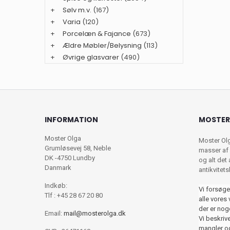
+
Sølv m.v.
(167)
+
Varia
(120)
+
Porcelæn & Fajance
(673)
+
Ældre Møbler/Belysning
(113)
+
Øvrige glasvarer
(490)
INFORMATION
MOSTER
Moster Olga
Moster Ol
Grumløsevej 58, Neble
masser af 
DK -4750 Lundby
og alt det
Danmark
antikvitet
Indkøb:
Vi forsøge
Tlf : +45 28 67 20 80
alle vores 
der er nog
Email:
mail@mosterolga.dk
Vi beskriver
mangler og