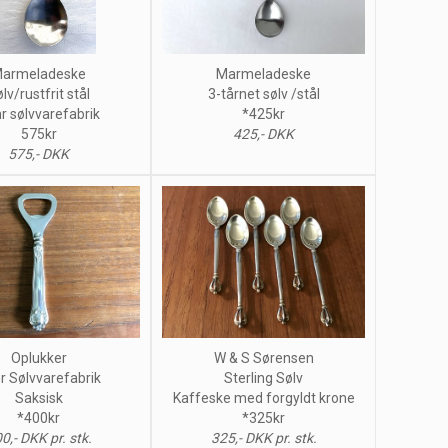
armeladeske
Marmeladeske
lv/rustfrit stål
3-tårnet sølv /stål
r sølvvarefabrik
*425kr
575kr
425,- DKK
575,- DKK
Oplukker
W & S Sørensen
r Sølvvarefabrik
Sterling Sølv
Saksisk
Kaffeske med forgyldt krone
*400kr
*325kr
0,- DKK pr. stk.
325,- DKK pr. stk.