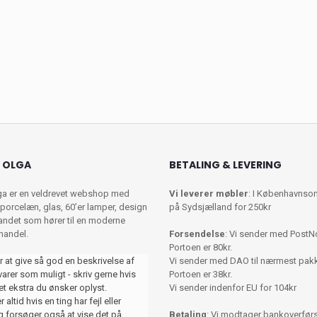
 OLGA
BETALING & LEVERING
ga er en veldrevet webshop med
Vi leverer møbler
: I Københavnso
porcelæn, glas, 60’er lamper, design
på Sydsjælland for 250kr
 andet som hører til en moderne
shandel.
Forsendelse
: Vi sender med PostN
Portoen er 80kr.
r at give så god en beskrivelse af
Vi sender med DAO til nærmest pa
varer som muligt - skriv gerne hvis
Portoen er 38kr.
et ekstra du ønsker oplyst.
Vi sender indenfor EU for 104kr
 altid hvis en ting har fejl eller
 forsøger også at vise det på
Betaling
: Vi modtager bankoverførse