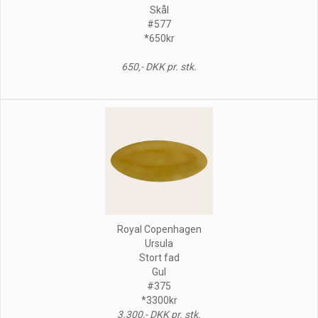
Skål
#577
*650kr
650,- DKK pr. stk.
Royal Copenhagen
Ursula
Stort fad
Gul
#375
*3300kr
3.300,- DKK pr. stk.