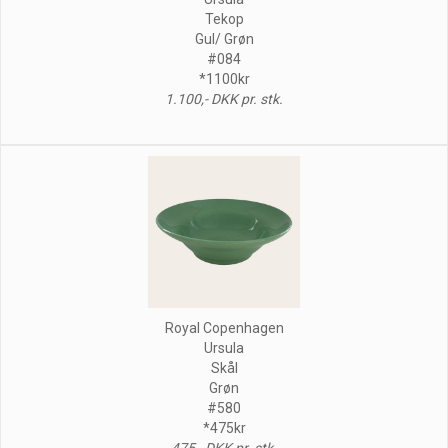
Tekop
Gul/ Grøn
#084
*1100kr
1.100,- DKK pr. stk.
Royal Copenhagen
Ursula
Skål
Grøn
#580
*475kr
475,- DKK pr. stk.