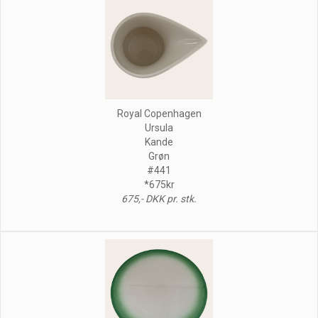
Royal Copenhagen
Ursula
Kande
Grøn
#441
*675kr
675,- DKK pr. stk.