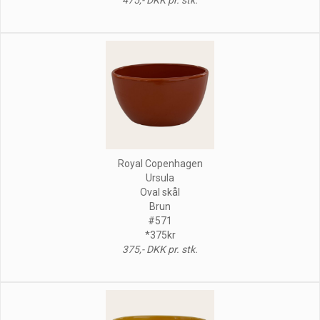
Royal Copenhagen
Ursula
Oval skål
Brun
#571
*375kr
375,- DKK pr. stk.