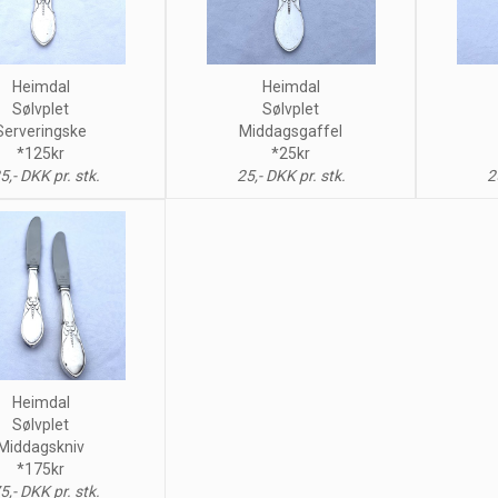
Heimdal
Heimdal
Sølvplet
Sølvplet
Serveringske
Middagsgaffel
*125kr
*25kr
5,- DKK pr. stk.
25,- DKK pr. stk.
2
Heimdal
Sølvplet
Middagskniv
*175kr
5,- DKK pr. stk.