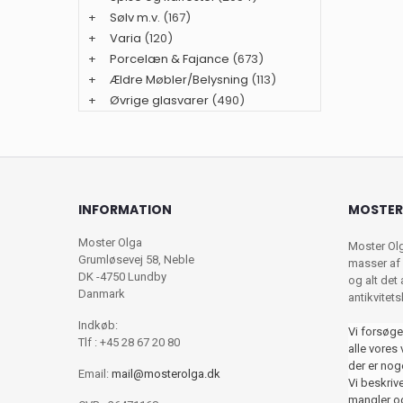
+
Sølv m.v.
(167)
+
Varia
(120)
+
Porcelæn & Fajance
(673)
+
Ældre Møbler/Belysning
(113)
+
Øvrige glasvarer
(490)
INFORMATION
MOSTER
Moster Olga
Moster Ol
Grumløsevej 58, Neble
masser af 
DK -4750 Lundby
og alt det
Danmark
antikvitet
Indkøb:
Vi forsøge
Tlf : +45 28 67 20 80
alle vores 
der er nog
Email:
mail@mosterolga.dk
Vi beskriver
mangler og