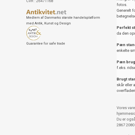
CVR : 26471168
fotos.
Generelt f
betegnelse
Medlem af Danmarks største handelsplatform
med Antik, Kunst og Design
Perfekt s
da den opr
Guarantee for safe trade
Pæn stand
enkelte sm
Pæn brug
f.eks. rids
Brugt st
skår eller 
overfladen
Vores vare
hjemmesid
Du er også 
2867 2080