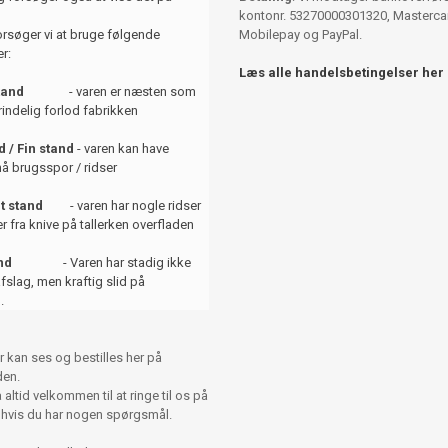
kontonr. 53270000301320, Mastercar
orsøger vi at bruge følgende
Mobilepay og PayPal.
r:
Læs alle handelsbetingelser her
tand
- varen er næsten som
indelig forlod fabrikken
 / Fin stand
- varen kan have
å brugsspor / ridser
t stand
- varen har nogle ridser
er fra knive på tallerken overfladen
and
- Varen har stadig ikke
afslag, men kraftig slid på
.
r kan ses og bestilles her på
en.
altid velkommen til at ringe til os på
 hvis du har nogen spørgsmål.