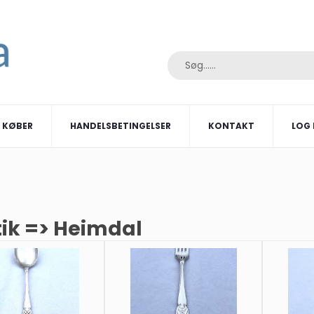
I KØBER
HANDELSBETINGELSER
KONTAKT
LOG 
tik => Heimdal