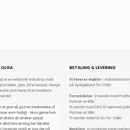
 OLGA
BETALING & LEVERING
ga er en veldrevet webshop med
Vi leverer møbler
: I Københavnso
porcelæn, glas, 60’er lamper, design
på Sydsjælland for 250kr
 andet som hører til en moderne
shandel.
Forsendelse
: Vi sender med PostN
Portoen er 80kr.
r at give så god en beskrivelse af
Vi sender med DAO til nærmest pa
varer som muligt - skriv gerne hvis
Portoen er 38kr.
et ekstra du ønsker oplyst.
Vi sender indenfor EU for 104kr
 altid hvis en ting har fejl eller
 forsøger også at vise det på
Betaling
: Vi modtager bankoverførse