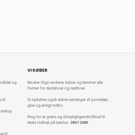
VI KØBER
mrådet og
Moster Olga vurderer, køber og tømmer alle
former for dødsboer og restboer.
ord.
Vi opkøber også større samlinger af porcelæn,
glas og øvrigt indbo.
kkeshop
Ring for et gratis og uforpligtigende tilbud til
Niels Holbak på telefon:
2867 2080
l til