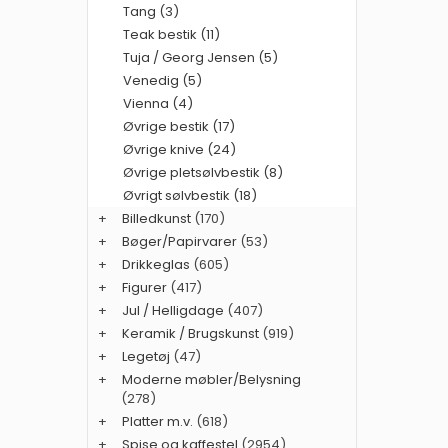
Tang (3)
Teak bestik (11)
Tuja / Georg Jensen (5)
Venedig (5)
Vienna (4)
Øvrige bestik (17)
Øvrige knive (24)
Øvrige pletsølvbestik (8)
Øvrigt sølvbestik (18)
+
Billedkunst
(170)
+
Bøger/Papirvarer
(53)
+
Drikkeglas
(605)
+
Figurer
(417)
+
Jul / Helligdage
(407)
+
Keramik / Brugskunst
(919)
+
Legetøj
(47)
+
Moderne møbler/Belysning
(278)
+
Platter m.v.
(618)
+
Spise og kaffestel
(2954)