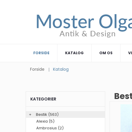
FORSIDE
KATALOG
OM OS
V
Forside
Katalog
Bes
KATEGORIER
+
Bestik
(563)
Alexia (5)
Ambrosius (2)