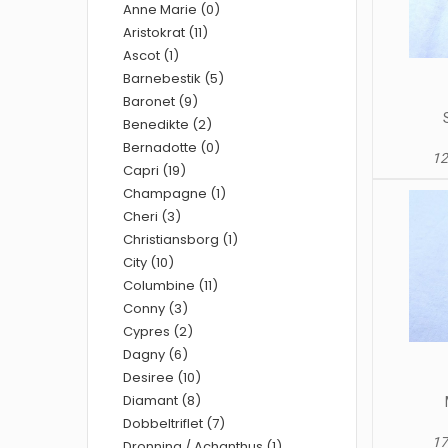
Anne Marie (0)
Aristokrat (11)
Ascot (1)
Barnebestik (5)
Baronet (9)
Benedikte (2)
Bernadotte (0)
12
Capri (19)
Champagne (1)
Cheri (3)
Christiansborg (1)
City (10)
Columbine (11)
Conny (3)
Cypres (2)
Dagny (6)
Desiree (10)
Diamant (8)
Dobbeltriflet (7)
17
Dronning / Achanthus (1)