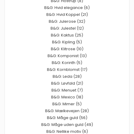
B&G: Hostrup (8)
B&G: Hvid elegance (6)
B&G: Hvid Koppel (21)
B&G: Julerose (32)
B&G: Julestel (12)
B&G: Kaktus (25)
B&G: Kipling (5)
B&G: Klitrose (10)
B&G: Komponist (13)
B&G: Korinth (5)
B&G: Kornblomst (17)
B&G: Leda (28)
B&G: Løvfald (21)
B&G: Menuet (7)
B&G: Mexico (18)
B&G: Mimer (5)
B&G: Mælkevejen (28)
B&G: Måge guld (56)
B&G: Måge uden guld (49)
B&G: Nellike motiv (6)