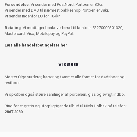
Forsendelse
: Vi sender med PostNord. Portoen er 80kr.
Vi sender med DAO til nærmest pakkeshop Portoen er 38kr.
Vi sender indenfor EU for 104kr
Betaling
: Vi modtager bankoverførsel til kontonr. 53270000301320,
Mastercard, Visa, Mobilepay og PayPal.
Læs alle handelsbetingelser her
VI KØBER
Moster Olga vurderer, køber og tømmer alle former for dødsboer og
restboer.
Vi opkøber også større samlinger af porcelæn, glas og øvrigt indbo.
Ring for et gratis og uforpligtigende tilbud til Niels Holbak på telefon:
2867 2080