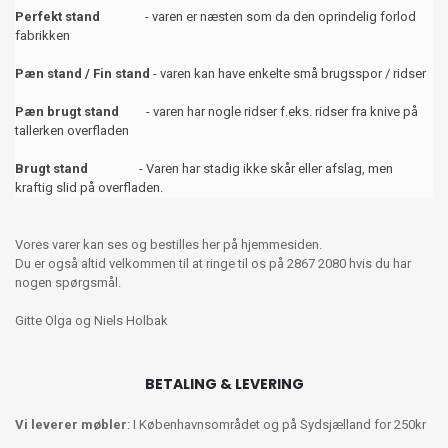
Perfekt stand
- varen er næsten som da den oprindelig forlod
fabrikken
Pæn stand / Fin stand
- varen kan have enkelte små brugsspor / ridser
Pæn brugt stand
- varen har nogle ridser f.eks. ridser fra knive på
tallerken overfladen
Brugt stand
- Varen har stadig ikke skår eller afslag, men
kraftig slid på overfladen.
Vores varer kan ses og bestilles her på hjemmesiden.
Du er også altid velkommen til at ringe til os på 2867 2080 hvis du har
nogen spørgsmål.
Gitte Olga og Niels Holbak
BETALING & LEVERING
Vi leverer møbler
: I Københavnsområdet og på Sydsjælland for 250kr