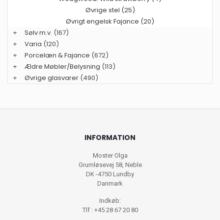
Øvrige stel (25)
Øvrigt engelsk Fajance (20)
+
Sølv m.v.
(167)
+
Varia
(120)
+
Porcelæn & Fajance
(672)
+
Ældre Møbler/Belysning
(113)
+
Øvrige glasvarer
(490)
INFORMATION
Moster Olga
Grumløsevej 58, Neble
DK -4750 Lundby
Danmark
Indkøb:
Tlf : +45 28 67 20 80