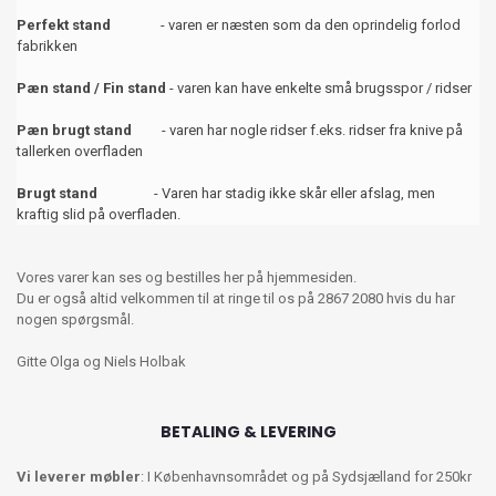
Perfekt stand
- varen er næsten som da den oprindelig forlod
fabrikken
Pæn stand / Fin stand
- varen kan have enkelte små brugsspor / ridser
Pæn brugt stand
- varen har nogle ridser f.eks. ridser fra knive på
tallerken overfladen
Brugt stand
- Varen har stadig ikke skår eller afslag, men
kraftig slid på overfladen.
Vores varer kan ses og bestilles her på hjemmesiden.
Du er også altid velkommen til at ringe til os på 2867 2080 hvis du har
nogen spørgsmål.
Gitte Olga og Niels Holbak
BETALING & LEVERING
Vi leverer møbler
: I Københavnsområdet og på Sydsjælland for 250kr