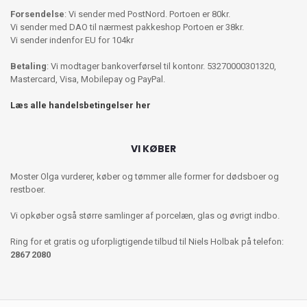
Forsendelse
: Vi sender med PostNord. Portoen er 80kr.
Vi sender med DAO til nærmest pakkeshop Portoen er 38kr.
Vi sender indenfor EU for 104kr
Betaling
: Vi modtager bankoverførsel til kontonr. 53270000301320,
Mastercard, Visa, Mobilepay og PayPal.
Læs alle handelsbetingelser her
VI KØBER
Moster Olga vurderer, køber og tømmer alle former for dødsboer og
restboer.
Vi opkøber også større samlinger af porcelæn, glas og øvrigt indbo.
Ring for et gratis og uforpligtigende tilbud til Niels Holbak på telefon:
2867 2080