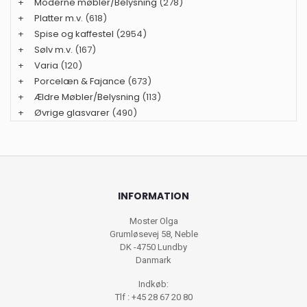
+
Moderne møbler/Belysning
(278)
+
Platter m.v.
(618)
+
Spise og kaffestel
(2954)
+
Sølv m.v.
(167)
+
Varia
(120)
+
Porcelæn & Fajance
(673)
+
Ældre Møbler/Belysning
(113)
+
Øvrige glasvarer
(490)
INFORMATION
Moster Olga
Grumløsevej 58, Neble
DK -4750 Lundby
Danmark
Indkøb:
Tlf : +45 28 67 20 80