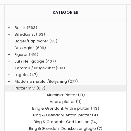
KATEGORIER
+
Bestik
(563)
+
Billedkunst
(163)
+
Bøger/Papirvarer
(53)
+
Drikkeglas
(606)
+
Figurer
(416)
+
Jul / Helligdage
(407)
+
Keramik / Brugskunst
(918)
+
Legetøj
(47)
+
Moderne møbler/Belysning
(277)
+
Platter m.v.
(617)
Aluminia: Platter (13)
Andre platter (11)
Bing & Grøndahl: Andre platter (43)
Bing & Grøndahl: Antoni platter (4)
Bing & Grøndahl: Carl Larsson (14)
Bing & Grøndahl: Danske sangfugle (7)