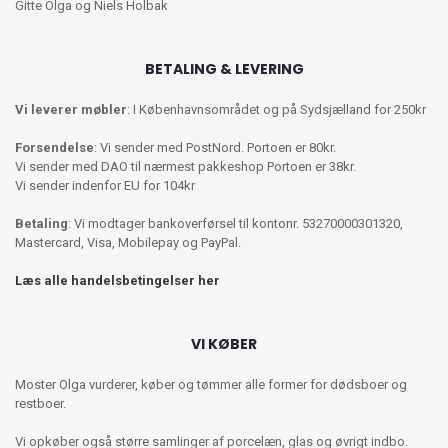
Gitte Olga og Niels Holbak
BETALING & LEVERING
Vi leverer møbler
: I Københavnsområdet og på Sydsjælland for 250kr
Forsendelse
: Vi sender med PostNord. Portoen er 80kr.
Vi sender med DAO til nærmest pakkeshop Portoen er 38kr.
Vi sender indenfor EU for 104kr
Betaling
: Vi modtager bankoverførsel til kontonr. 53270000301320,
Mastercard, Visa, Mobilepay og PayPal.
Læs alle handelsbetingelser her
VI KØBER
Moster Olga vurderer, køber og tømmer alle former for dødsboer og
restboer.
Vi opkøber også større samlinger af porcelæn, glas og øvrigt indbo.