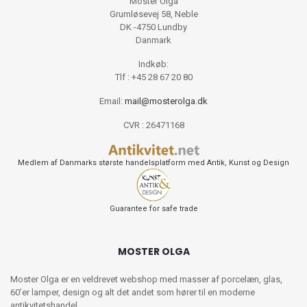
Moster Olga
Grumløsevej 58, Neble
DK -4750 Lundby
Danmark
Indkøb:
Tlf : +45 28 67 20 80
Email:
mail@mosterolga.dk
CVR : 26471168
Medlem af Danmarks største handelsplatform med Antik, Kunst og Design
Guarantee for safe trade
MOSTER OLGA
Moster Olga er en veldrevet webshop med masser af porcelæn, glas,
60’er lamper, design og alt det andet som hører til en moderne
antikvitetshandel.