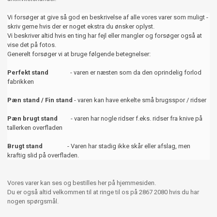
Vi forsøger at give så god en beskrivelse af alle vores varer som muligt -
skriv gerne hvis der er noget ekstra du ønsker oplyst.
Vi beskriver altid hvis en ting har fejl eller mangler og forsøger også at
vise det på fotos.
Generelt forsøger vi at bruge følgende betegnelser:
Perfekt stand
- varen er næsten som da den oprindelig forlod
fabrikken
Pæn stand / Fin stand
- varen kan have enkelte små brugsspor / ridser
Pæn brugt stand
- varen har nogle ridser f.eks. ridser fra knive på
tallerken overfladen
Brugt stand
- Varen har stadig ikke skår eller afslag, men
kraftig slid på overfladen.
Vores varer kan ses og bestilles her på hjemmesiden.
Du er også altid velkommen til at ringe til os på 2867 2080 hvis du har
nogen spørgsmål.