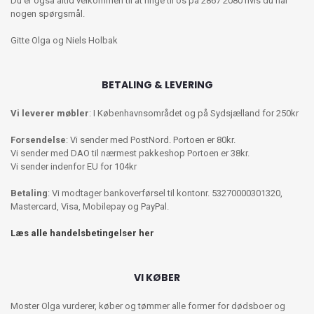
Du er også altid velkommen til at ringe til os på 2867 2080 hvis du har
nogen spørgsmål.
Gitte Olga og Niels Holbak
BETALING & LEVERING
Vi leverer møbler
: I Københavnsområdet og på Sydsjælland for 250kr
Forsendelse
: Vi sender med PostNord. Portoen er 80kr.
Vi sender med DAO til nærmest pakkeshop Portoen er 38kr.
Vi sender indenfor EU for 104kr
Betaling
: Vi modtager bankoverførsel til kontonr. 53270000301320,
Mastercard, Visa, Mobilepay og PayPal.
Læs alle handelsbetingelser her
VI KØBER
Moster Olga vurderer, køber og tømmer alle former for dødsboer og