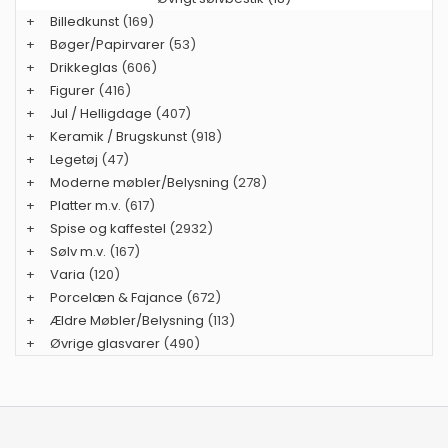
+
Billedkunst
(169)
+
Bøger/Papirvarer
(53)
+
Drikkeglas
(606)
+
Figurer
(416)
+
Jul / Helligdage
(407)
+
Keramik / Brugskunst
(918)
+
Legetøj
(47)
+
Moderne møbler/Belysning
(278)
+
Platter m.v.
(617)
+
Spise og kaffestel
(2932)
+
Sølv m.v.
(167)
+
Varia
(120)
+
Porcelæn & Fajance
(672)
+
Ældre Møbler/Belysning
(113)
+
Øvrige glasvarer
(490)