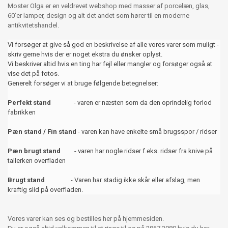
Moster Olga er en veldrevet webshop med masser af porcelæn, glas,
60’er lamper, design og alt det andet som hører til en moderne
antikvitetshandel.
Vi forsøger at give så god en beskrivelse af alle vores varer som muligt -
skriv gerne hvis der er noget ekstra du ønsker oplyst.
Vi beskriver altid hvis en ting har fejl eller mangler og forsøger også at
vise det på fotos.
Generelt forsøger vi at bruge følgende betegnelser:
Perfekt stand
- varen er næsten som da den oprindelig forlod
fabrikken
Pæn stand / Fin stand
- varen kan have enkelte små brugsspor / ridser
Pæn brugt stand
- varen har nogle ridser f.eks. ridser fra knive på
tallerken overfladen
Brugt stand
- Varen har stadig ikke skår eller afslag, men
kraftig slid på overfladen.
Vores varer kan ses og bestilles her på hjemmesiden.