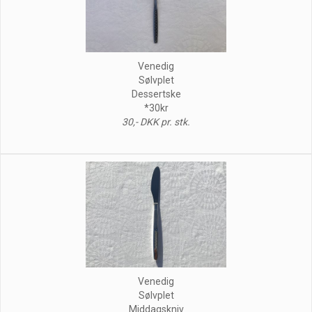
Venedig
Sølvplet
Dessertske
*30kr
30,- DKK pr. stk.
Venedig
Sølvplet
Middagskniv