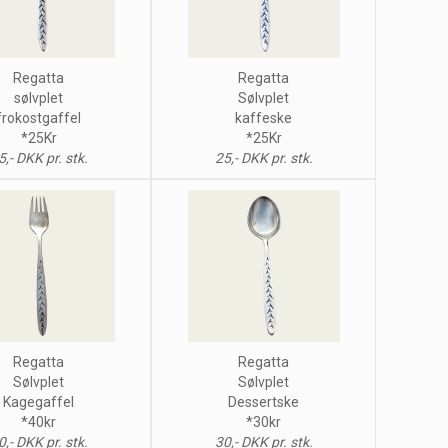
Regatta
Regatta
sølvplet
Sølvplet
frokostgaffel
kaffeske
*25Kr
*25Kr
5,- DKK pr. stk.
25,- DKK pr. stk.
Regatta
Regatta
Sølvplet
Sølvplet
Kagegaffel
Dessertske
*40kr
*30kr
0,- DKK pr. stk.
30,- DKK pr. stk.