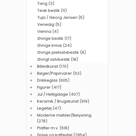
Tang (3)
Teak bestik (11)
Tuja / Georg Jensen (5)
Venedig (5)
Vienna (4)
Øvrige bestik (17)
Øvrige knive (24)
Øvrige pletsølvbestik (8)
Øvrigt sølvbestik (18)
+
Billedkunst
(170)
+
Bøger/Papirvarer
(53)
+
Drikkeglas
(605)
+
Figurer
(417)
+
Jul / Helligdage
(407)
+
Keramik / Brugskunst
(919)
+
Legetøj
(47)
+
Moderne møbler/Belysning
(278)
+
Platter m.v.
(618)
+
Spise og kaffestel
(2954)