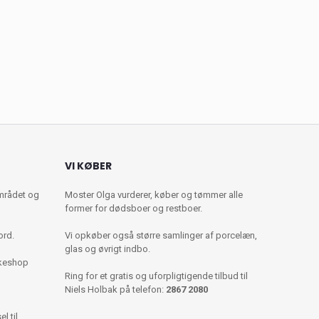
VI KØBER
mrådet og
Moster Olga vurderer, køber og tømmer alle
former for dødsboer og restboer.
ord.
Vi opkøber også større samlinger af porcelæn,
glas og øvrigt indbo.
kkeshop
Ring for et gratis og uforpligtigende tilbud til
Niels Holbak på telefon:
2867 2080
l til