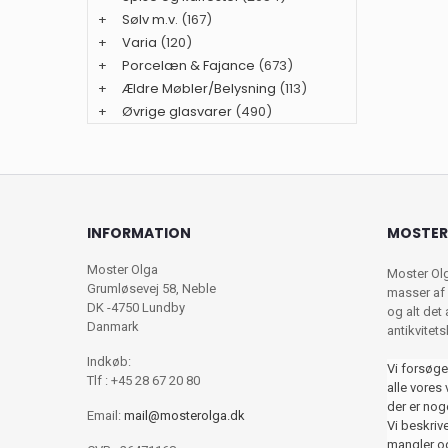
+
Sølv m.v.
(167)
+
Varia
(120)
+
Porcelæn & Fajance
(673)
+
Ældre Møbler/Belysning
(113)
+
Øvrige glasvarer
(490)
INFORMATION
MOSTER
Moster Olga
Moster Ol
Grumløsevej 58, Neble
masser af 
DK -4750 Lundby
og alt det
Danmark
antikvitet
Indkøb:
Vi forsøge
Tlf : +45 28 67 20 80
alle vores 
der er nog
Email:
mail@mosterolga.dk
Vi beskriver
mangler og