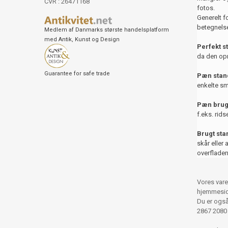
CVR : 26471168
fotos.
Generelt f
betegnelse
Medlem af Danmarks største handelsplatform
med Antik, Kunst og Design
Perfekt s
da den opr
Guarantee for safe trade
Pæn stand
enkelte sm
Pæn brug
f.eks. rids
Brugt st
skår eller 
overfladen
Vores vare
hjemmesid
Du er også 
2867 2080