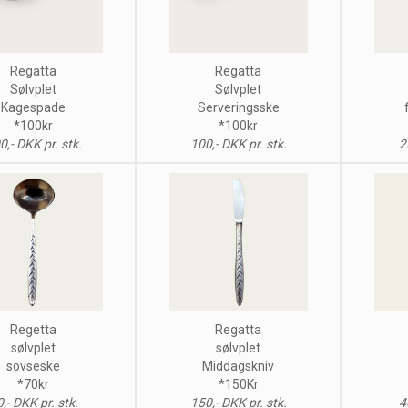
Regatta
Regatta
Sølvplet
Sølvplet
Kagespade
Serveringsske
*100kr
*100kr
0,- DKK pr. stk.
100,- DKK pr. stk.
2
Regetta
Regatta
sølvplet
sølvplet
sovseske
Middagskniv
*70kr
*150Kr
,- DKK pr. stk.
150,- DKK pr. stk.
4