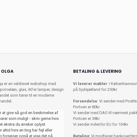
 OLGA
BETALING & LEVERING
ga er en veldrevet webshop med
Vi leverer møbler
: I Københavnso
porcelæn, glas, 60’er lamper, design
på Sydsjælland for 250kr
 andet som hører til en moderne
shandel.
Forsendelse
: Vi sender med PostN
Portoen er 80kr.
r at give så god en beskrivelse af
Vi sender med DAO til nærmest pa
varer som muligt - skriv gerne hvis
Portoen er 38kr.
et ekstra du ønsker oplyst.
Vi sender indenfor EU for 104kr
 altid hvis en ting har fejl eller
 forsøger også at vise det på
Betaling
: Vi modtager bankoverførse