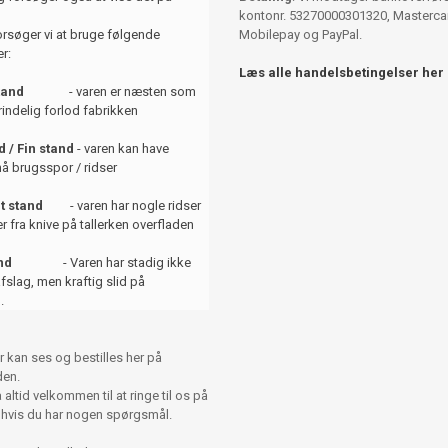
kontonr. 53270000301320, Mastercar
orsøger vi at bruge følgende
Mobilepay og PayPal.
r:
Læs alle handelsbetingelser her
tand
- varen er næsten som
indelig forlod fabrikken
 / Fin stand
- varen kan have
å brugsspor / ridser
t stand
- varen har nogle ridser
er fra knive på tallerken overfladen
and
- Varen har stadig ikke
afslag, men kraftig slid på
.
r kan ses og bestilles her på
en.
altid velkommen til at ringe til os på
 hvis du har nogen spørgsmål.