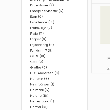
Drue klaser (7)
Emalje sølvbestik (5)
Eton (0)
Excellence (14)
Fransk lilje (2)
Freja (11)
Frigast (0)
Frijsenborg (2)
Funkis nr. 7 (8)
G.B.S. (18)
M
Gitte (0)
Grethe (0)
25
H. C. Andersen (0)
Harlekin (6)
Heimbürger (1)
Heimdal (5)
Helene (16)
Herregaard (1)
Hertha (13)