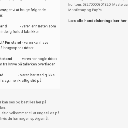
kontonr. 53270000301320, Mastercar
orsøger vi at bruge følgende
Mobilepay og PayPal.
r:
Læs alle handelsbetingelser her
tand
- varen er næsten som
indelig forlod fabrikken
 / Fin stand
- varen kan have
å brugsspor / ridser
t stand
- varen har nogle ridser
er fra knive på tallerken overfladen
and
- Varen har stadig ikke
afslag, men kraftig slid på
.
r kan ses og bestilles her på
en.
altid velkommen til at ringe til os på
 hvis du har nogen spørgsmål.