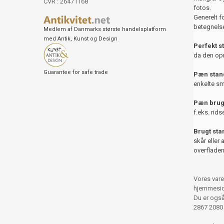
CVR : 26471168
fotos.
Generelt f
betegnelse
Medlem af Danmarks største handelsplatform
med Antik, Kunst og Design
Perfekt s
da den opr
Guarantee for safe trade
Pæn stand
enkelte sm
Pæn brug
f.eks. rids
Brugt st
skår eller 
overfladen
Vores vare
hjemmesid
Du er også 
2867 2080