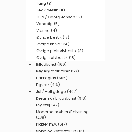
Tang (3)
Teak bestik (11)
Tuja / Georg Jensen (5)
Venedig (5)
Vienna (4)
Øvrige bestik (17)
Øvrige knive (24)
Øvrige pletsølvbestik (8)
Øvrigt sølvbestik (18)
+
Billedkunst
(169)
+
Bøger/Papirvarer
(53)
+
Drikkeglas
(606)
+
Figurer
(416)
+
Jul / Helligdage
(407)
+
Keramik / Brugskunst
(918)
+
Legetøj
(47)
+
Moderne møbler/Belysning
(278)
+
Platter m.v.
(617)
+
Spise og kaffestel
(2932)