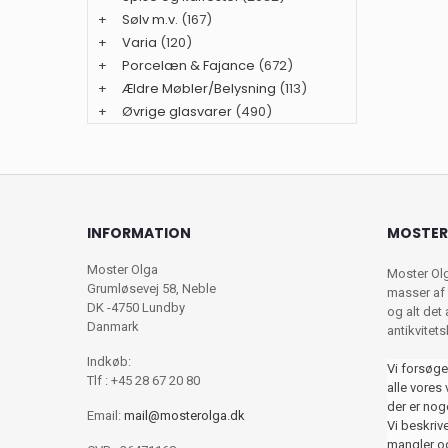
+
Sølv m.v.
(167)
+
Varia
(120)
+
Porcelæn & Fajance
(672)
+
Ældre Møbler/Belysning
(113)
+
Øvrige glasvarer
(490)
INFORMATION
MOSTER
Moster Olga
Moster Ol
Grumløsevej 58, Neble
masser af 
DK -4750 Lundby
og alt det
Danmark
antikvitet
Indkøb:
Vi forsøge
Tlf : +45 28 67 20 80
alle vores 
der er nog
Email:
mail@mosterolga.dk
Vi beskriver
mangler og