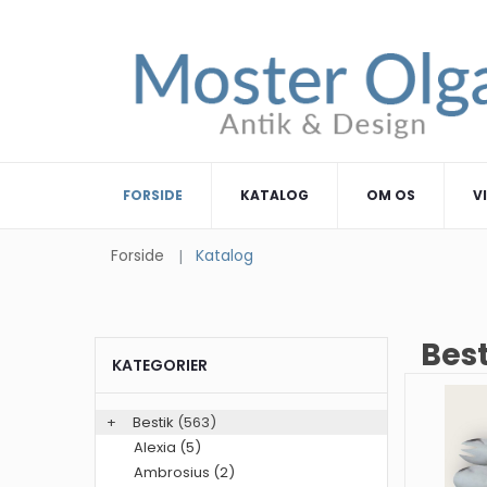
FORSIDE
KATALOG
OM OS
V
Forside
Katalog
Bes
KATEGORIER
+
Bestik
(563)
Alexia (5)
Ambrosius (2)