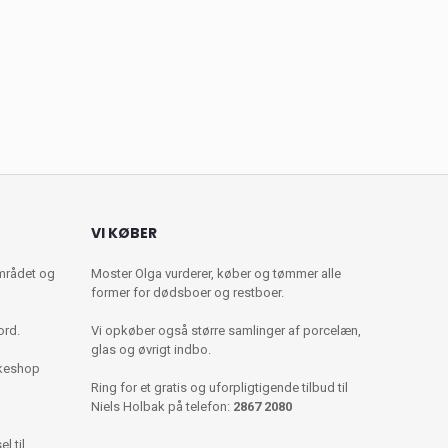
VI KØBER
mrådet og
Moster Olga vurderer, køber og tømmer alle
former for dødsboer og restboer.
ord.
Vi opkøber også større samlinger af porcelæn,
glas og øvrigt indbo.
kkeshop
Ring for et gratis og uforpligtigende tilbud til
Niels Holbak på telefon:
2867 2080
l til