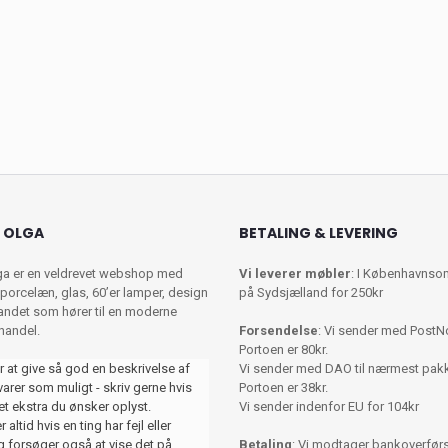
 OLGA
BETALING & LEVERING
ga er en veldrevet webshop med
Vi leverer møbler
: I Københavnso
porcelæn, glas, 60’er lamper, design
på Sydsjælland for 250kr
 andet som hører til en moderne
shandel.
Forsendelse
: Vi sender med PostN
Portoen er 80kr.
r at give så god en beskrivelse af
Vi sender med DAO til nærmest pa
varer som muligt - skriv gerne hvis
Portoen er 38kr.
et ekstra du ønsker oplyst.
Vi sender indenfor EU for 104kr
 altid hvis en ting har fejl eller
 forsøger også at vise det på
Betaling
: Vi modtager bankoverførse