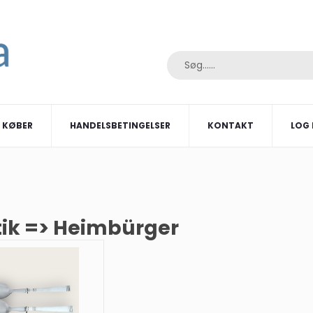
I KØBER
HANDELSBETINGELSER
KONTAKT
LOG 
tik => Heimbürger