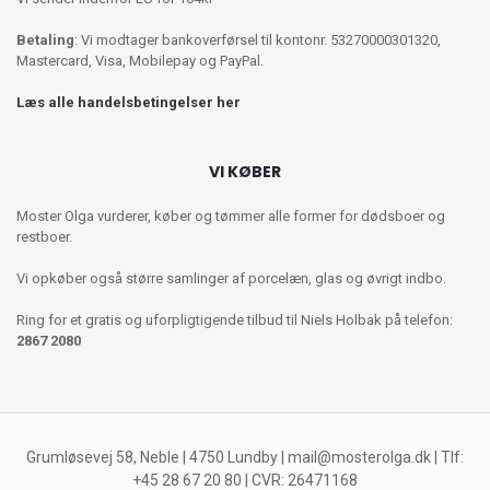
Betaling
: Vi modtager bankoverførsel til kontonr. 53270000301320,
Mastercard, Visa, Mobilepay og PayPal.
Læs alle handelsbetingelser her
VI KØBER
Moster Olga vurderer, køber og tømmer alle former for dødsboer og
restboer.
Vi opkøber også større samlinger af porcelæn, glas og øvrigt indbo.
Ring for et gratis og uforpligtigende tilbud til Niels Holbak på telefon:
2867 2080
Grumløsevej 58, Neble | 4750 Lundby |
mail@mosterolga.dk
| Tlf:
+45 28 67 20 80 | CVR: 26471168