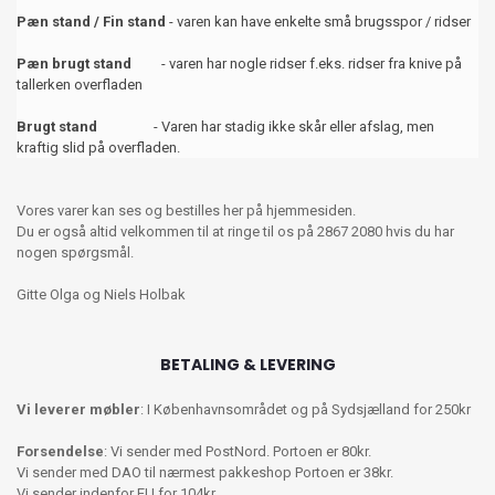
Pæn stand / Fin stand
- varen kan have enkelte små brugsspor / ridser
Pæn brugt stand
- varen har nogle ridser f.eks. ridser fra knive på
tallerken overfladen
Brugt stand
- Varen har stadig ikke skår eller afslag, men
kraftig slid på overfladen.
Vores varer kan ses og bestilles her på hjemmesiden.
Du er også altid velkommen til at ringe til os på 2867 2080 hvis du har
nogen spørgsmål.
Gitte Olga og Niels Holbak
BETALING & LEVERING
Vi leverer møbler
: I Københavnsområdet og på Sydsjælland for 250kr
Forsendelse
: Vi sender med PostNord. Portoen er 80kr.
Vi sender med DAO til nærmest pakkeshop Portoen er 38kr.
Vi sender indenfor EU for 104kr