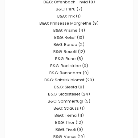
B&G: Offenbach - hvid (8)
B&G: Peru (7)
B&G: Prik (1)
B&G: Prinsesse Margrethe (9)
B&G: Prisme (4)
B&G: Relief (10)
B&G: Rondo (2)
B&G: Roselil (12)
B&G: Rune (5)
B&G: Rød stribe (0)
B&G: Rønnebær (9)
B&G: Saksisk blomst (20)
B&G: Siesta (8)
B&G: Slotsstellet (24)
B&G: Sommerfugl (5)
B&G: Strauss (1)
B&G: Tema (11)
B&G: Thor (12)
B&G: Tivoli (9)
B&G: Venus (19)