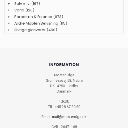
+
Sølv m.v.
(167)
+
Varia
(120)
+
Porcelæn & Fajance
(673)
+
Ældre Møbler/Belysning
(115)
+
Øvrige glasvarer
(490)
INFORMATION
Moster Olga
Grumløsevej 58, Neble
DK -4750 Lundby
Danmark
Indkøb:
Tlf : +45 28 67 20 80
Email:
mail@mosterolga.dk
CVR : 26471168