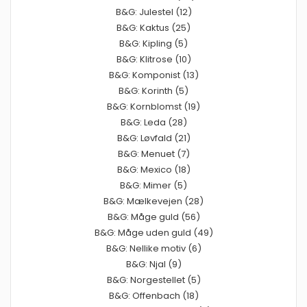
B&G: Julestel (12)
B&G: Kaktus (25)
B&G: Kipling (5)
B&G: Klitrose (10)
B&G: Komponist (13)
B&G: Korinth (5)
B&G: Kornblomst (19)
B&G: Leda (28)
B&G: Løvfald (21)
B&G: Menuet (7)
B&G: Mexico (18)
B&G: Mimer (5)
B&G: Mælkevejen (28)
B&G: Måge guld (56)
B&G: Måge uden guld (49)
B&G: Nellike motiv (6)
B&G: Njal (9)
B&G: Norgestellet (5)
B&G: Offenbach (18)