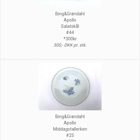
Bing&Grøndahl
Apollo
Salatskål
#44
*300kr
300,- DKK pr. stk.
Bing&Grøndahl
Apollo
Middagstallerken
#25