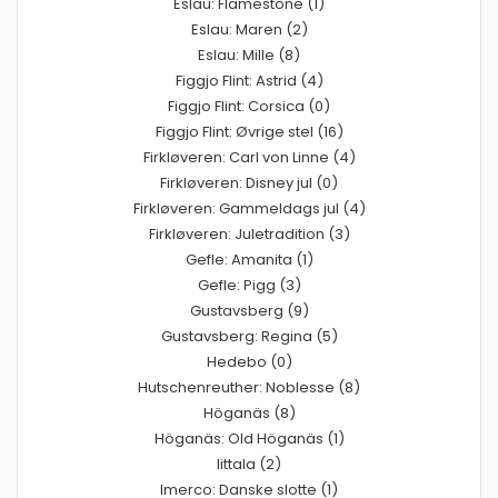
Eslau: Flamestone (1)
Eslau: Maren (2)
Eslau: Mille (8)
Figgjo Flint: Astrid (4)
Figgjo Flint: Corsica (0)
Figgjo Flint: Øvrige stel (16)
Firkløveren: Carl von Linne (4)
Firkløveren: Disney jul (0)
Firkløveren: Gammeldags jul (4)
Firkløveren: Juletradition (3)
Gefle: Amanita (1)
Gefle: Pigg (3)
Gustavsberg (9)
Gustavsberg: Regina (5)
Hedebo (0)
Hutschenreuther: Noblesse (8)
Höganäs (8)
Höganäs: Old Höganäs (1)
Iittala (2)
Imerco: Danske slotte (1)