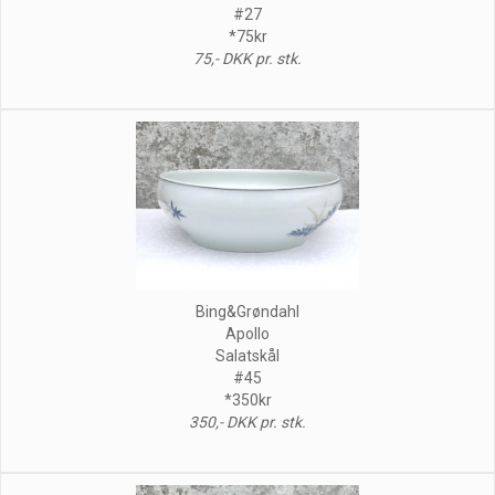
#27
*75kr
75,- DKK pr. stk.
Bing&Grøndahl
Apollo
Salatskål
#45
*350kr
350,- DKK pr. stk.