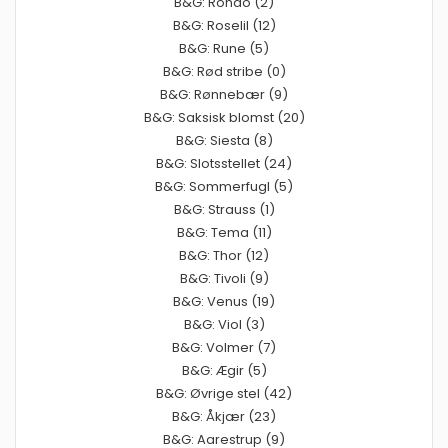
B&G: Rondo (2)
B&G: Roselil (12)
B&G: Rune (5)
B&G: Rød stribe (0)
B&G: Rønnebær (9)
B&G: Saksisk blomst (20)
B&G: Siesta (8)
B&G: Slotsstellet (24)
B&G: Sommerfugl (5)
B&G: Strauss (1)
B&G: Tema (11)
B&G: Thor (12)
B&G: Tivoli (9)
B&G: Venus (19)
B&G: Viol (3)
B&G: Volmer (7)
B&G: Ægir (5)
B&G: Øvrige stel (42)
B&G: Åkjær (23)
B&G: Aarestrup (9)