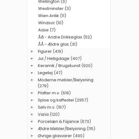
Wellington (3)
Westminster (3)
Wien Antik (11)
Windsor (10)
Aase (7)
Åå - Andre Drikkeglas (52)
ÅÅ - Ældre glas (31)
+
Figurer
(419)
+
Jul / Helligdage
(407)
+
Keramik / Brugskunst
(920)
+
Legetøj
(47)
+
Moderne møbler/Belysning
(279)
+
Platter m.v.
(618)
+
Spise og kaffestel
(2957)
+
Sølv m.v.
(167)
+
Varia
(120)
+
Porcelæn & Fajance
(673)
+
Ældre Møbler/Belysning
(115)
+
Øvrige glasvarer
(490)