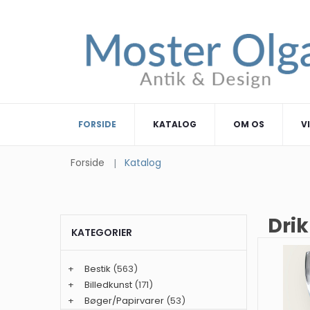
FORSIDE
KATALOG
OM OS
V
Forside
Katalog
Drik
KATEGORIER
+
Bestik
(563)
+
Billedkunst
(171)
+
Bøger/Papirvarer
(53)