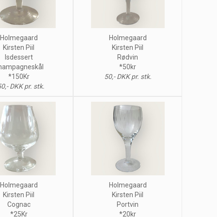
Holmegaard
Holmegaard
Kirsten Piil
Kirsten Piil
Isdessert
Rødvin
hampagneskål
*50kr
*150Kr
50,- DKK pr. stk.
0,- DKK pr. stk.
Holmegaard
Holmegaard
Kirsten Piil
Kirsten Piil
Cognac
Portvin
*25Kr
*20kr