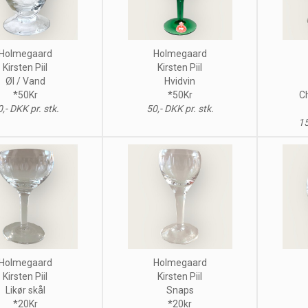
Holmegaard
Holmegaard
Kirsten Piil
Kirsten Piil
Øl / Vand
Hvidvin
*50Kr
*50Kr
C
,- DKK pr. stk.
50,- DKK pr. stk.
15
Holmegaard
Holmegaard
Kirsten Piil
Kirsten Piil
Likør skål
Snaps
*20Kr
*20kr